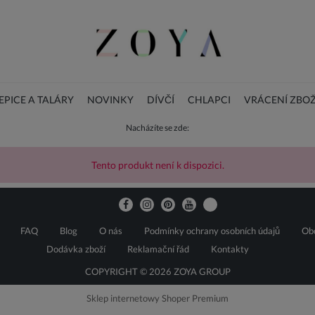
PICE A TALÁRY
NOVINKY
DÍVČÍ
CHLAPCI
VRÁCENÍ ZBOŽ
Nacházíte se zde:
BLOG
DOPLŇKY
Vánoční dětské šaty
Tento produkt není k dispozici.
FAQ
Blog
O nás
Podmínky ochrany osobních údajů
Ob
Dodávka zboží
Reklamační řád
Kontakty
COPYRIGHT © 2026 ZOYA GROUP
Sklep internetowy Shoper Premium