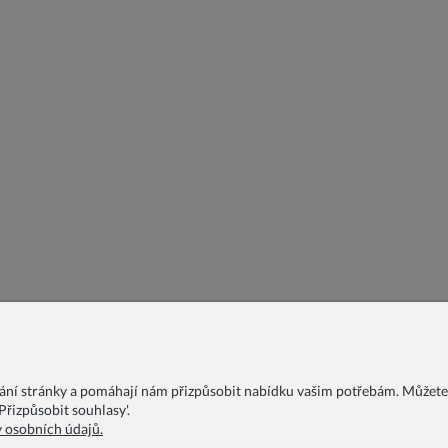
vání stránky a pomáhají nám přizpůsobit nabídku vašim potřebám. Můžete
řizpůsobit souhlasy'.
y osobních údajů.