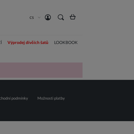
Vytvořit účet
Přihlásit se
CS
Í
Výprodej dívčích šatů
LOOKBOOK
chodní podmínky
Možnosti platby