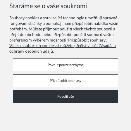
COPYRIGHT © 2026 ZOYA GROUP
Staráme se o vaše soukromí
Zobrazit plnou verzi stránky
Soubory cookies a související technologie umožňují správné
Sklep internetowy Shoper Premium
fungování stránky a pomáhají nám přizpůsobit nabídku vašim
potřebám. Můžete přijmout použití všech těchto souborů a
přejít do obchodu nebo přizpůsobit použití souborů vašim
preferencím výběrem možnosti 'Přizpůsobit souhlasy'.
Více o souborech cookies si můžete přečíst v naší Zásadách
ochrany osobních údajů.
Povolit pouze nezbytné
Přizpůsobit souhlasy
Povolit vše