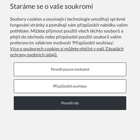
COPYRIGHT © 2026 ZOYA GROUP
Staráme se o vaše soukromí
Zobrazit plnou verzi stránky
Soubory cookies a související technologie umožňují správné
Sklep internetowy Shoper Premium
fungování stránky a pomáhají nám přizpůsobit nabídku vašim
potřebám. Můžete přijmout použití všech těchto souborů a
přejít do obchodu nebo přizpůsobit použití souborů vašim
preferencím výběrem možnosti 'Přizpůsobit souhlasy'.
Více o souborech cookies si můžete přečíst v naší Zásadách
ochrany osobních údajů.
Povolit pouze nezbytné
Přizpůsobit souhlasy
Povolit vše