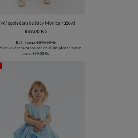
ívčí společenské šaty Monica růžová
889,00 Kč
Běžná cena:
1 270,00 Kč
žší celková cena za posledních 30 dní před snížením
ceny.:
890,00 Kč