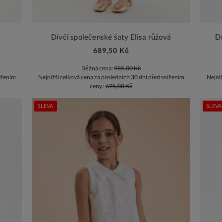
Dívčí společenské šaty Elisa růžová
D
689,50 Kč
Běžná cena:
985,00 Kč
ížením
Nejnižší celková cena za posledních 30 dní před snížením
Nejni
ceny.:
695,00 Kč
SLEVA
SLEVA