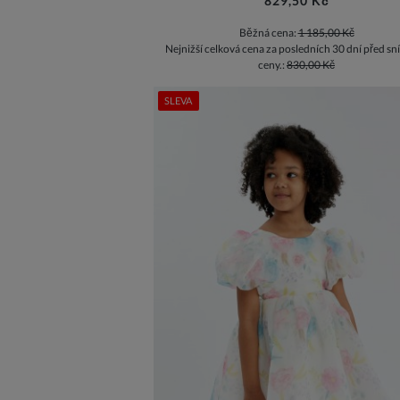
829,50 Kč
Běžná cena:
1 185,00 Kč
Nejnižší celková cena za posledních 30 dní před sn
ceny.:
830,00 Kč
SLEVA