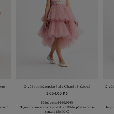
ené
Dívčí společenské šaty Chantal růžová
Dívčí
1 064,00 Kč
Běžná cena:
1 520,00 Kč
ížením
Nejnižší celková cena za posledních 30 dní před snížením
Nejni
ceny.:
1 150,00 Kč