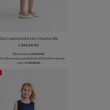
Dívčí společenské šaty Chantal bílá
1 064,00 Kč
Běžná cena:
1 520,00 Kč
žší celková cena za posledních 30 dní před snížením
ceny.:
1 150,00 Kč