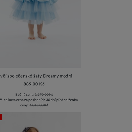
ívčí společenské šaty Dreamy modrá
889,00 Kč
Běžná cena:
1 270,00 Kč
žší celková cena za posledních 30 dní před snížením
ceny.:
1 015,00 Kč