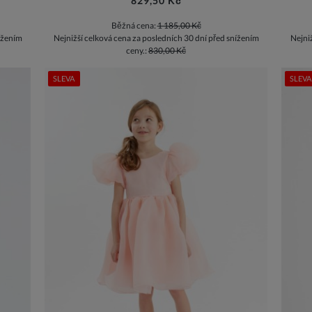
829,50 Kč
Běžná cena:
1 185,00 Kč
ížením
Nejnižší celková cena za posledních 30 dní před snížením
Nejni
ceny.:
830,00 Kč
SLEVA
SLEVA