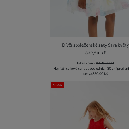
Dívčí společenské šaty Sara květ
829,50 Kč
Běžná cena:
1 185,00 Kč
Nejnižší celková cena za posledních 30 dní před sn
ceny.:
830,00 Kč
SLEVA