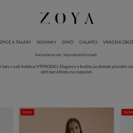
PICE A TALÁRY
NOVINKY
DÍVČÍ
CHLAPCI
VRÁCENÍ ZBOŽ
Nacházíte se zde:
Výprodej dívčích šatů
BLOG
DOPLŇKY
Vánoční dětské šaty
ní šaty z naší kolekce VÝPRODEJ. Elegance a kvalita za zlomek původní cen
zářit bez ohledu na rozpočet.
SLEVA
SLEVA