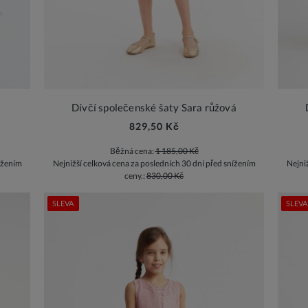
y
Dívčí společenské šaty Sara růžová
829,50 Kč
Běžná cena:
1 185,00 Kč
ížením
Nejnižší celková cena za posledních 30 dní před snížením
Nejni
ceny.:
830,00 Kč
SLEVA
SLEVA