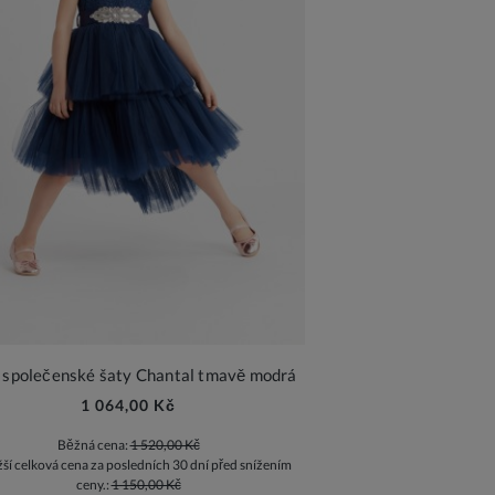
 společenské šaty Chantal tmavě modrá
1 064,00 Kč
Běžná cena:
1 520,00 Kč
žší celková cena za posledních 30 dní před snížením
ceny.:
1 150,00 Kč