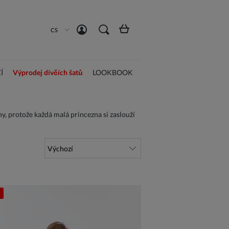
Vytvořit účet
Přihlásit se
CS
Í
Výprodej dívčích šatů
LOOKBOOK
y, protože každá malá princezna si zaslouží