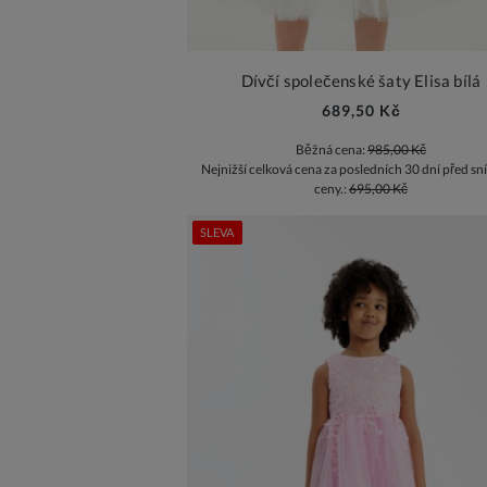
Dívčí společenské šaty Elisa bílá
689,50 Kč
Běžná cena:
985,00 Kč
Nejnižší celková cena za posledních 30 dní před sn
ceny.:
695,00 Kč
SLEVA