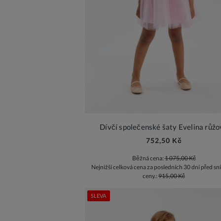
Dívčí společenské šaty Evelina růžo
752,50 Kč
Běžná cena:
1 075,00 Kč
Nejnižší celková cena za posledních 30 dní před sn
ceny.:
915,00 Kč
SLEVA