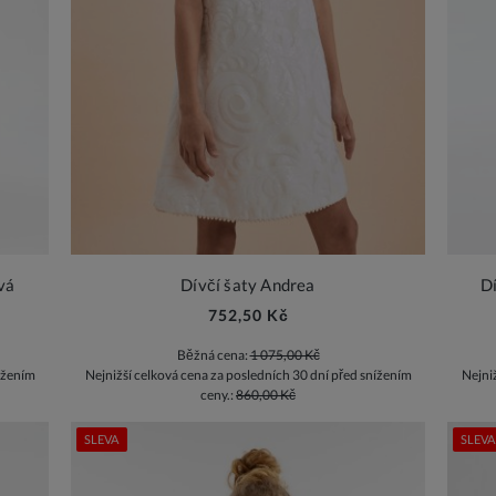
vá
Dívčí šaty Andrea
D
752,50 Kč
Běžná cena:
1 075,00 Kč
ížením
Nejnižší celková cena za posledních 30 dní před snížením
Nejni
ceny.:
860,00 Kč
SLEVA
SLEVA