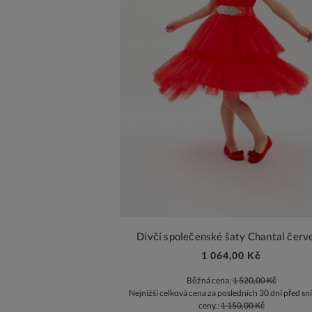
Dívčí společenské šaty Chantal červ
1 064,00 Kč
Běžná cena:
1 520,00 Kč
Nejnižší celková cena za posledních 30 dní před sn
ceny.:
1 150,00 Kč