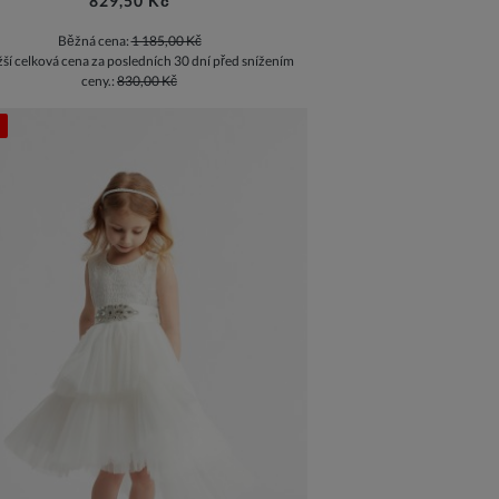
829,50 Kč
Běžná cena:
1 185,00 Kč
žší celková cena za posledních 30 dní před snížením
ceny.:
830,00 Kč