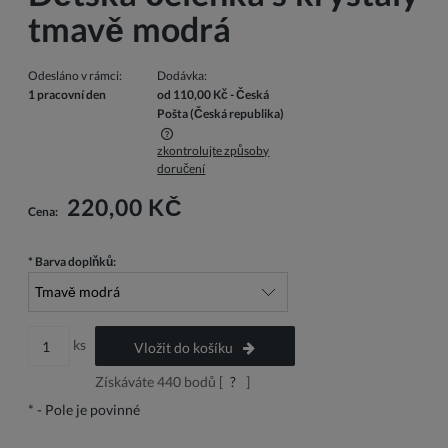
tmavě modrá
Odesláno v rámci:
Dodávka:
1 pracovní den
od 110,00 Kč
- Česká
Pošta
(Česká republika)
zkontrolujte způsoby
Cena nezahrnuje případné náklady na platbu
doručení
220,00 KČ
Cena:
*
Barva doplňků:
ks
Vložit do košíku
Získáváte
440
bodů [
?
]
*
- Pole je povinné