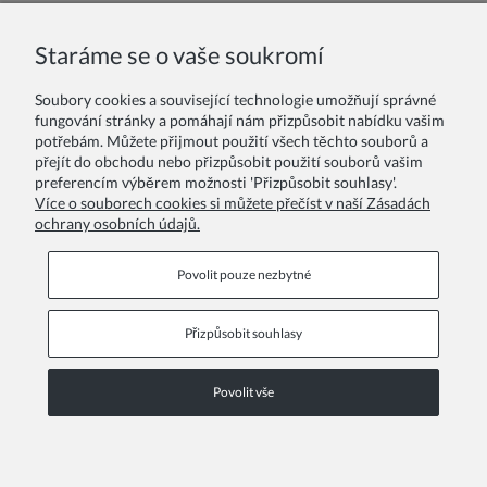
Absolventská čepice pro děti a mladé – slavnostní
doplněk pro nezapomenutelné chvíle
Staráme se o vaše soukromí
Promoční a absolventská čepice je více než jen módní doplněk
Soubory cookies a související technologie umožňují správné
– je symbolem úspěchu, radosti a nové životní etapy. Ať už vaše
fungování stránky a pomáhají nám přizpůsobit nabídku vašim
dítě právě ukončuje první stupeň základní školy, devátou třídu,
potřebám. Můžete přijmout použití všech těchto souborů a
střední školu nebo slaví úspěšné zakončení vysoké školy,
přejít do obchodu nebo přizpůsobit použití souborů vašim
absolventská čepice pro děti a studenty je tím pravým prvkem,
preferencím výběrem možnosti 'Přizpůsobit souhlasy'.
který dodá celé události slavnostní nádech.
Více o souborech cookies si můžete přečíst v naší Zásadách
ochrany osobních údajů.
Číst dále
Povolit pouze nezbytné
Přizpůsobit souhlasy
Informační stránky
Povolit vše
COPYRIGHT © 2026 ZOYA GROUP
Zobrazit plnou verzi stránky