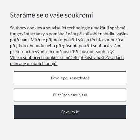
Staráme se o vaše soukromí
Vítejte v naší exkluzivní kolekci akademických talárů, která je
speciálně navržena pro studenty vysokých škol a univerzit ve
Soubory cookies a související technologie umožňují správné
věku 19 až 22 let.
Chápeme důležitost slavnostních okamžiků,
fungování stránky a pomáhají nám přizpůsobit nabídku vašim
jako jsou promoce, imatrikulace či jiné akademické ceremonie,
potřebám. Můžete přijmout použití všech těchto souborů a
a proto vám přinášíme oděvy, které podtrhnou význam těchto
přejít do obchodu nebo přizpůsobit použití souborů vašim
událostí a zároveň vám poskytnou maximální komfort a
preferencím výběrem možnosti 'Přizpůsobit souhlasy'.
eleganci.
Více o souborech cookies si můžete přečíst v naší Zásadách
ochrany osobních údajů.
Číst dále
Povolit pouze nezbytné
Přizpůsobit souhlasy
Informační stránky
Povolit vše
COPYRIGHT © 2026 ZOYA GROUP
Zobrazit plnou verzi stránky