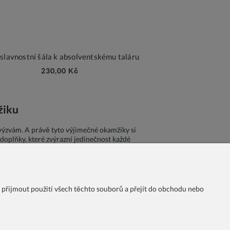
 slavnostní šála k absolventskému taláru
230,00 Kč
žiku
m výzvám. A právě tyto výjimečné okamžiky si
é doplňky, které zvýrazní jedinečnost každé
Číst dále
 přijmout použití všech těchto souborů a přejít do obchodu nebo
chodní podmínky
Možnosti platby