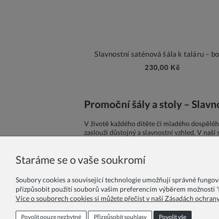
Slavnostní saténová šála k taláru – b
230,00 Kč
Promoční šály a stoly – Slav
V životě každého dítěte či mladého dospělého
zaslouží důstojný a slavnostní vzhled. V naší
školní či akademické události.
Staráme se o vaše soukromí
Soubory cookies a související technologie umožňují správné fungo
přizpůsobit použití souborů vašim preferencím výběrem možnosti 'P
Více o souborech cookies si můžete přečíst v naší Zásadách ochran
Věrnostní program
Pro školy a školky
Povolit pouze nezbytné
Přizpůsobit souhlasy
Povolit vše