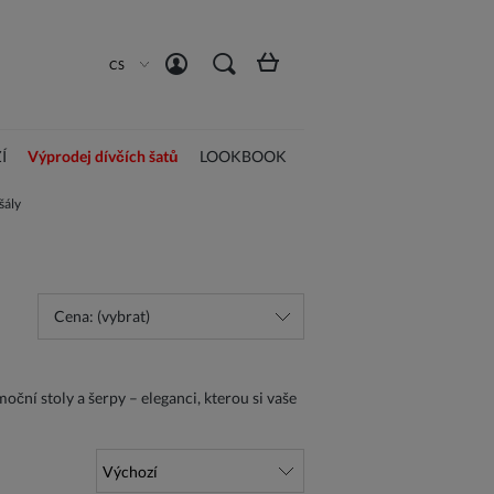
Vytvořit účet
Přihlásit se
CS
Í
Výprodej dívčích šatů
LOOKBOOK
šály
Cena: (vybrat)
ní stoly a šerpy – eleganci, kterou si vaše