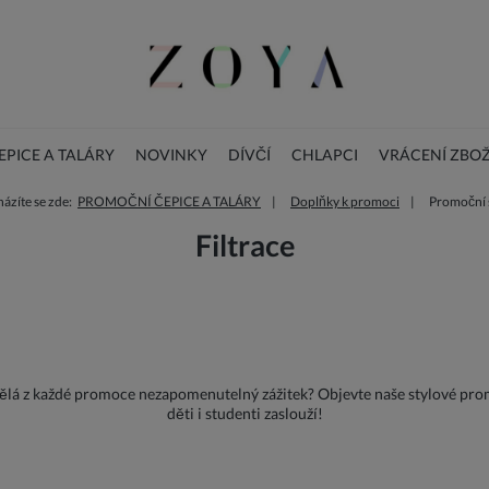
PICE A TALÁRY
NOVINKY
DÍVČÍ
CHLAPCI
VRÁCENÍ ZBOŽ
ázíte se zde:
PROMOČNÍ ČEPICE A TALÁRY
Doplňky k promoci
Promoční 
BLOG
DOPLŇKY
Vánoční dětské šaty
Filtrace
lá z každé promoce nezapomenutelný zážitek? Objevte naše stylové promoč
děti i studenti zaslouží!