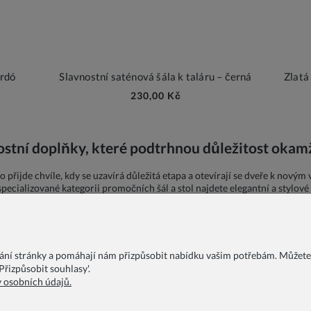
ordó
Slavnostní saténová šála k taláru – černá
Zlatá
230,00 Kč
nostní doplňky, které podtrhnou důležitost okam
 přijde chvíle, kdy se uzavírá důležitá etapa a otevírají se dveře k nový
 specializované kategorii promočních šál a stol najdete elegantní a stylov
vání stránky a pomáhají nám přizpůsobit nabídku vašim potřebám. Můžete
řizpůsobit souhlasy'.
y osobních údajů.
FAQ
Blog
O nás
Podmínky ochrany osobních údajů
Ob