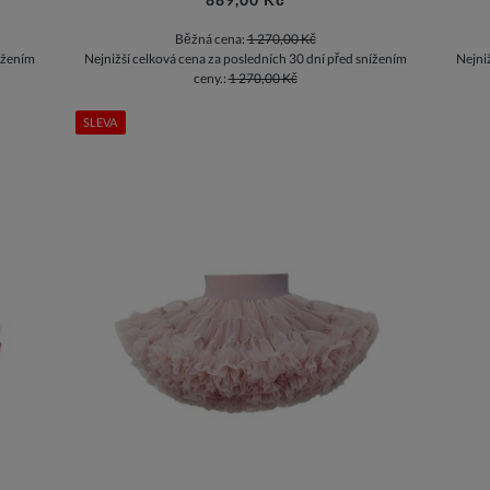
Běžná cena:
1 270,00 Kč
ížením
Nejnižší celková cena za posledních 30 dní před snížením
Nejni
ceny.:
1 270,00 Kč
SLEVA