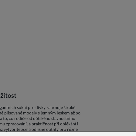
žitost
gantních sukní pro dívky zahrnuje široké
vané plisované modely s jemným leskem až po
 to, co rodiče od dětského slavnostního
mu zpracování, a praktičnost při oblékání i
ž vytvoříte zcela odlišné outfity pro různé