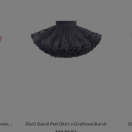
Dívčí Sukně PettiSkirt v Delikátním Růžovém Barvě
Dívčí Sukně PettiSkirt v Grafitové Barvě
D
889,00 Kč