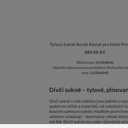
Tylová Sukně Bordó Klenot pro Malé Pri
889,00 Kč
Běžná cena:
1 270,00 Kč
Nejnižší celková cena za posledních 30 dní před sn
ceny.:
1 270,00 Kč
Dívčí sukně – tylové, plisova
Dívčí sukně v naší nabídce jsou jedním z nej
spektrum střihů a materiálů, od vzdušných ty
klasické saténové sukně s hladkým povrchem 
oblečení očekávají – bezchybný vzhled, který
údržbě. Dívčí sukně jsou také výjimečně unive
příležitosti z jednoho základního kousku.