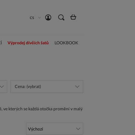
Vytvořit účet
Přihlásit se
CS
Í
Výprodej dívčích šatů
LOOKBOOK
Cena: (vybrat)
ě, ve kterých se každá otočka promění v malý