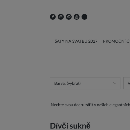
ŠATY NA SVATBU 2027
PROMOČNÍ ČE
Barva: (vybrat)
V
Nechte svou dceru zářit v našich elegantníc
Dívčí sukně