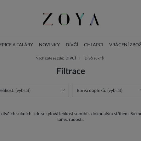
PICE A TALÁRY
NOVINKY
DÍVČÍ
CHLAPCI
VRÁCENÍ ZBOŽ
Nacházíte se zde:
DÍVČÍ
Dívčí sukně
BLOG
DOPLŇKY
Vánoční dětské šaty
Filtrace
elikost: (vybrat)
Barva doplňků: (vybrat)
h dívčích sukních, kde se tylová lehkost snoubí s dokonalým střihem. Sukn
tanec radosti.