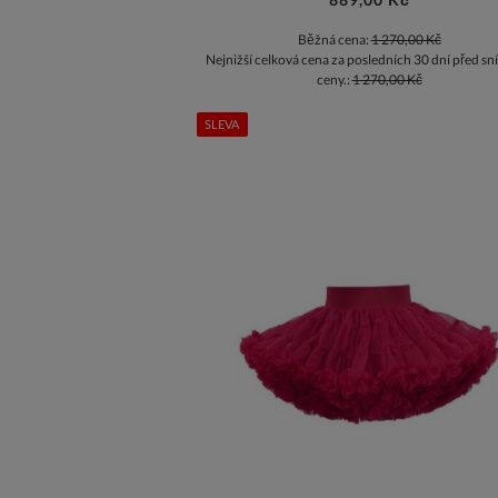
Běžná cena:
1 270,00 Kč
Nejnižší celková cena za posledních 30 dní před sn
ceny.:
1 270,00 Kč
SLEVA