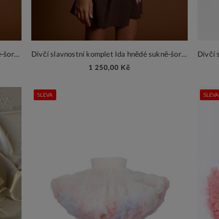
Dívčí slavnostní komplet Ida černé sukně-šortky a ecru halenka se saténovými mašličkami
Dívčí slavnostní komplet Ida hnědé sukně-šortky a smetanová košile s mašličkami
1 250,00 Kč
SLEVA
SLEVA