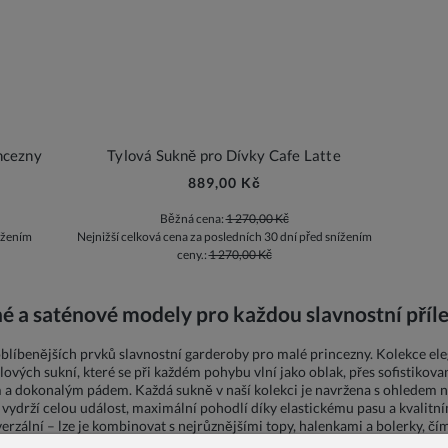
ncezny
Tylová Sukně pro Dívky Cafe Latte
889,00 Kč
Běžná cena:
1 270,00 Kč
ížením
Nejnižší celková cena za posledních 30 dní před snížením
ceny.:
1 270,00 Kč
né a saténové modely pro každou slavnostní příle
oblíbenějších prvků slavnostní garderoby pro malé princezny. Kolekce ele
lových sukní, které se při každém pohybu vlní jako oblak, přes sofistiko
a dokonalým pádem. Každá sukně v naší kolekci je navržena s ohledem na
 vydrží celou událost, maximální pohodlí díky elastickému pasu a kvalitní
rzální – lze je kombinovat s nejrůznějšími topy, halenkami a bolerky, čím