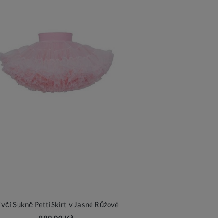
ívčí Sukně PettiSkirt v Jasné Růžové
889,00 Kč