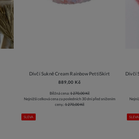
Dívčí Sukně Cream Rainbow PettiSkirt
889,00 Kč
Běžná cena:
1 270,00 Kč
Nejnižší celková cena za posledních 30 dní před snížením
Nejni
ceny.:
1 270,00 Kč
SLEVA
SLEVA