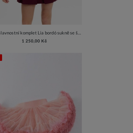
Dívčí slavnostní komplet Lia bordó sukně se šortkami a smetanový svetr s mašlemi
1 250,00 Kč