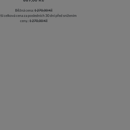
Běžná cena:
1 270,00 Kč
žší celková cena za posledních 30 dní před snížením
ceny.:
1 270,00 Kč