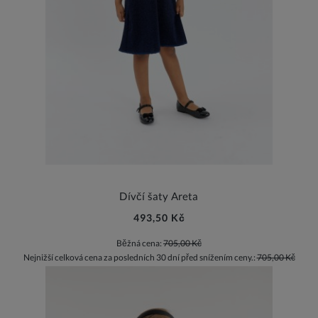
Dívčí šaty Areta
493,50 Kč
Běžná cena:
705,00 Kč
Nejnižší celková cena za posledních 30 dní před snížením ceny.:
705,00 Kč