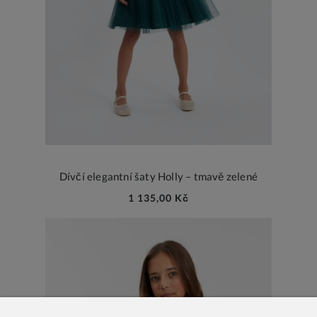
Dívčí elegantní šaty Holly – tmavě zelené
1 135,00 Kč