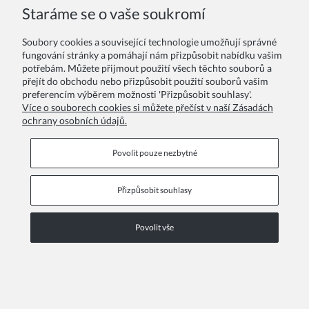
Staráme se o vaše soukromí
Soubory cookies a související technologie umožňují správné
fungování stránky a pomáhají nám přizpůsobit nabídku vašim
potřebám. Můžete přijmout použití všech těchto souborů a
přejít do obchodu nebo přizpůsobit použití souborů vašim
preferencím výběrem možnosti 'Přizpůsobit souhlasy'.
Více o souborech cookies si můžete přečíst v naší Zásadách
ochrany osobních údajů.
Povolit pouze nezbytné
Přizpůsobit souhlasy
Povolit vše
Madison Noir dívčí černé šaty s řasením z bavlny
990,00 Kč