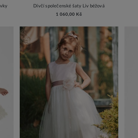
ívky
Dívčí společenské šaty Liv béžová
1 060,00 Kč