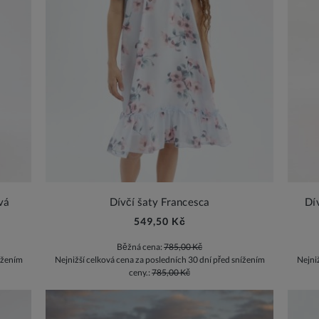
vá
Dívčí šaty Francesca
Dí
549,50 Kč
Běžná cena:
785,00 Kč
ížením
Nejnižší celková cena za posledních 30 dní před snížením
Nejni
ceny.:
785,00 Kč