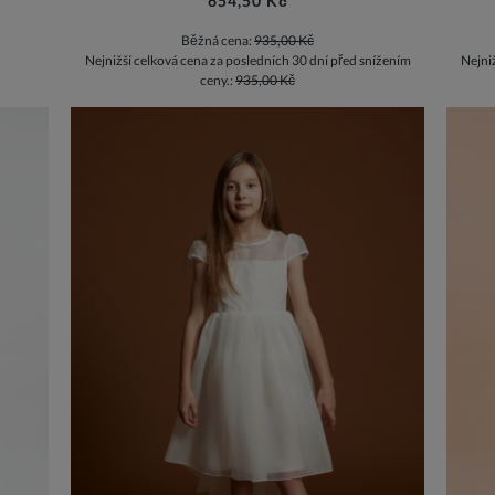
654,50 Kč
Běžná cena:
935,00 Kč
Nejnižší celková cena za posledních 30 dní před snížením
Nejni
ceny.:
935,00 Kč