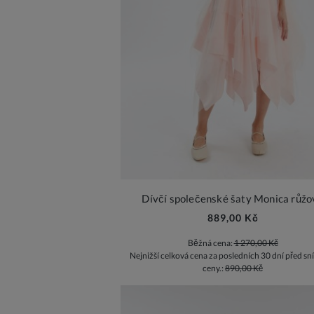
Dívčí společenské šaty Monica růžo
889,00 Kč
Běžná cena:
1 270,00 Kč
Nejnižší celková cena za posledních 30 dní před sn
ceny.:
890,00 Kč