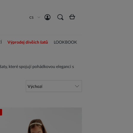
Vytvořit účet
Přihlásit se
CS
Í
Výprodej dívčích šatů
LOOKBOOK
aty, které spojují pohádkovou eleganci s