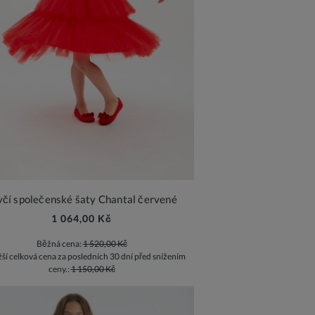
včí společenské šaty Chantal červené
1 064,00 Kč
Běžná cena:
1 520,00 Kč
žší celková cena za posledních 30 dní před snížením
ceny.:
1 150,00 Kč