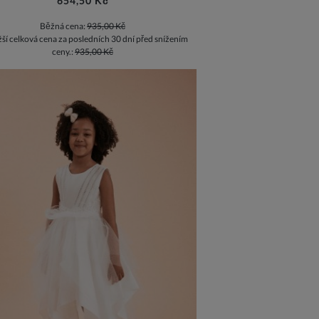
654,50 Kč
Běžná cena:
935,00 Kč
žší celková cena za posledních 30 dní před snížením
ceny.:
935,00 Kč