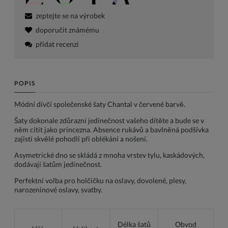
zeptejte se na výrobek
doporučit známému
přidat recenzi
POPIS
Módní dívčí společenské šaty Chantal v červené barvě.
Šaty dokonale zdůrazní jedinečnost vašeho dítěte a bude se v
něm cítit jako princezna. Absence rukávů a bavlněná podšívka
zajistí skvělé pohodlí při oblékání a nošení.
Asymetrické dno se skládá z mnoha vrstev tylu, kaskádových,
dodávají šatům jedinečnost.
Perfektní volba pro holčičku na oslavy, dovolené, plesy,
narozeninové oslavy, svatby.
Délka šatů
Obvod