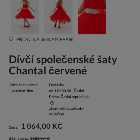
PŘIDAT NA SEZNAM PŘÁNÍ
Dívčí společenské šaty
Chantal červené
Odesláno v rámci:
Dodávka:
1 pracovní den
od 110,00 Kč
- Česká
Pošta
(Česká republika)
zkontrolujte způsoby
Cena nezahrnuje případné náklady na platbu
doručení
1 064,00 KČ
Cena:
Běžná cena:
1 520,00 Kč