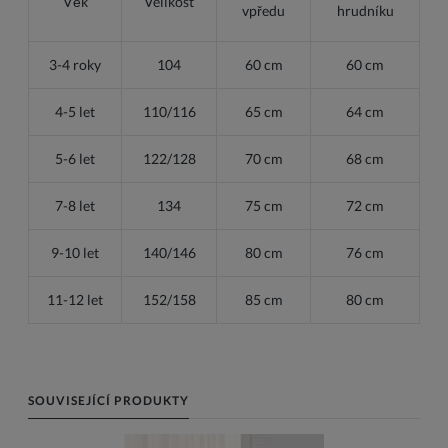
Věk
Velikost
vpředu
hrudníku
3-4 roky
104
60 cm
60 cm
4-5 let
110/116
65 cm
64 cm
5-6 let
122/128
70 cm
68 cm
7-8 let
134
75 cm
72 cm
9-10 let
140/146
80 cm
76 cm
11-12 let
152/158
85 cm
80 cm
SOUVISEJÍCÍ PRODUKTY