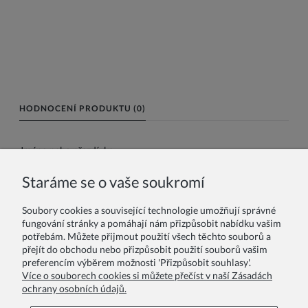
HODNOCENÍ PRODUKTU (0)
Jméno nebo přezdívka:
Staráme se o vaše soukromí
Vaše recenze:
Soubory cookies a související technologie umožňují správné
fungování stránky a pomáhají nám přizpůsobit nabídku vašim
potřebám. Můžete přijmout použití všech těchto souborů a
přejít do obchodu nebo přizpůsobit použití souborů vašim
preferencím výběrem možnosti 'Přizpůsobit souhlasy'.
Více o souborech cookies si můžete přečíst v naší Zásadách
ochrany osobních údajů.
Odeslat