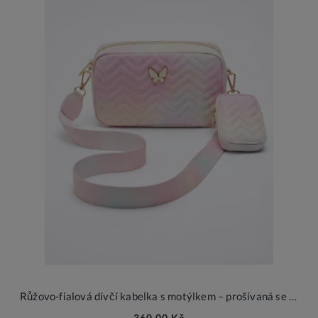
Růžovo-fialová dívčí kabelka s motýlkem – prošívaná se zlatými detaily
360,00 Kč