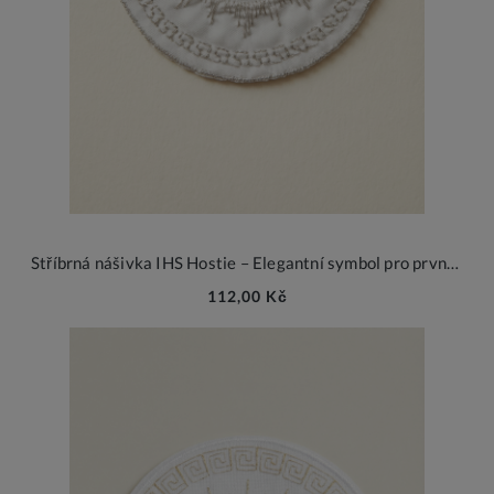
Stříbrná nášivka IHS Hostie – Elegantní symbol pro první svaté přijímání 7 cm
112,00 Kč