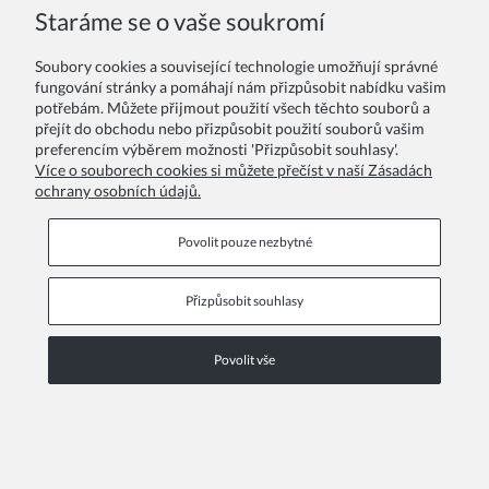
Staráme se o vaše soukromí
Soubory cookies a související technologie umožňují správné
fungování stránky a pomáhají nám přizpůsobit nabídku vašim
potřebám. Můžete přijmout použití všech těchto souborů a
přejít do obchodu nebo přizpůsobit použití souborů vašim
preferencím výběrem možnosti 'Přizpůsobit souhlasy'.
Více o souborech cookies si můžete přečíst v naší Zásadách
ochrany osobních údajů.
Povolit pouze nezbytné
Dívčí šaty Naya smetanově bílé
936,00 Kč
Přizpůsobit souhlasy
Povolit vše