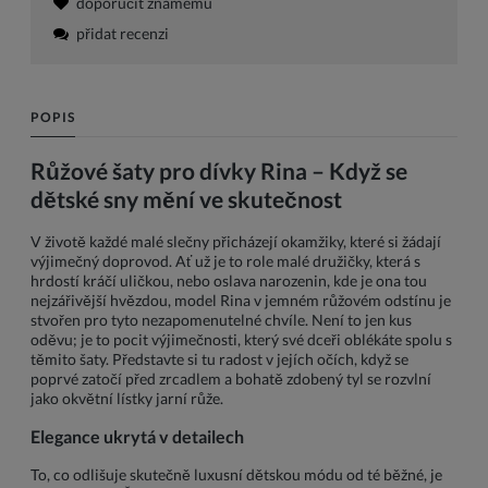
doporučit známému
přidat recenzi
POPIS
Růžové šaty pro dívky Rina – Když se
dětské sny mění ve skutečnost
V životě každé malé slečny přicházejí okamžiky, které si žádají
výjimečný doprovod. Ať už je to role malé družičky, která s
hrdostí kráčí uličkou, nebo oslava narozenin, kde je ona tou
nejzářivější hvězdou, model Rina v jemném růžovém odstínu je
stvořen pro tyto nezapomenutelné chvíle. Není to jen kus
oděvu; je to pocit výjimečnosti, který své dceři oblékáte spolu s
těmito šaty. Představte si tu radost v jejích očích, když se
poprvé zatočí před zrcadlem a bohatě zdobený tyl se rozvlní
jako okvětní lístky jarní růže.
Elegance ukrytá v detailech
To, co odlišuje skutečně luxusní dětskou módu od té běžné, je