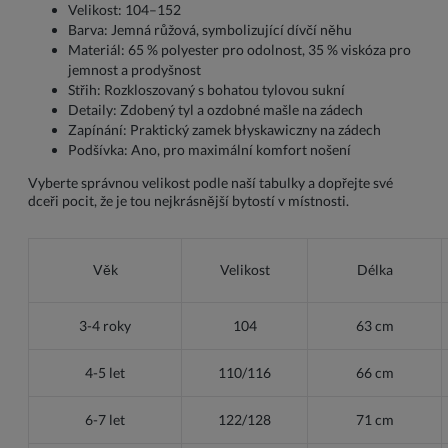
Velikost: 104–152
Barva: Jemná růžová, symbolizující dívčí něhu
Materiál: 65 % polyester pro odolnost, 35 % viskóza pro
jemnost a prodyšnost
Střih: Rozkloszovaný s bohatou tylovou sukní
Detaily: Zdobený tyl a ozdobné mašle na zádech
Zapínání: Praktický zamek błyskawiczny na zádech
Podšívka: Ano, pro maximální komfort nošení
Vyberte správnou velikost podle naší tabulky a dopřejte své
dceři pocit, že je tou nejkrásnější bytostí v místnosti.
Věk
Velikost
Délka
3-4 roky
104
63 cm
4-5 let
110/116
66 cm
6-7 let
122/128
71 cm