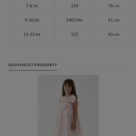
7-8 let
134
78 cm
9-10 let
140/146
81 cm
11-12 let
152
85 cm
SOUVISEJÍCÍ PRODUKTY