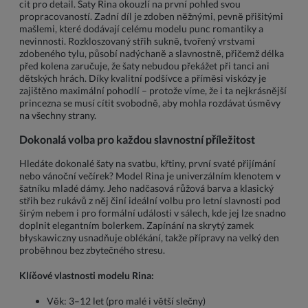
cit pro detail. Šaty Rina okouzlí na první pohled svou
propracovaností. Zadní díl je zdoben něžnými, pevně přišitými
mašlemi, které dodávají celému modelu punc romantiky a
nevinnosti. Rozkloszovaný střih sukně, tvořený vrstvami
zdobeného tylu, působí nadýchaně a slavnostně, přičemž délka
před kolena zaručuje, že šaty nebudou překážet při tanci ani
dětských hrách. Díky kvalitní podšívce a příměsi viskózy je
zajištěno maximální pohodlí – protože víme, že i ta nejkrásnější
princezna se musí cítit svobodně, aby mohla rozdávat úsměvy
na všechny strany.
Dokonalá volba pro každou slavnostní příležitost
Hledáte dokonalé šaty na svatbu, křtiny, první svaté přijímání
nebo vánoční večírek? Model Rina je univerzálním klenotem v
šatníku mladé dámy. Jeho nadčasová růžová barva a klasický
střih bez rukávů z něj činí ideální volbu pro letní slavnosti pod
širým nebem i pro formální události v sálech, kde jej lze snadno
doplnit elegantním bolerkem. Zapínání na skrytý zamek
błyskawiczny usnadňuje oblékání, takže přípravy na velký den
proběhnou bez zbytečného stresu.
Klíčové vlastnosti modelu Rina:
Věk: 3–12 let (pro malé i větší slečny)