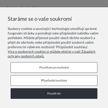
Jméno nebo přezdívka:
Staráme se o vaše soukromí
Vaše recenze:
Soubory cookies a související technologie umožňují správné
fungování stránky a pomáhají nám přizpůsobit nabídku vašim
potřebám. Můžete přijmout použití všech těchto souborů a
přejít do obchodu nebo přizpůsobit použití souborů vašim
preferencím výběrem možnosti 'Přizpůsobit souhlasy'.
Více o souborech cookies si můžete přečíst v naší Zásadách
ochrany osobních údajů.
Odeslat
Povolit pouze nezbytné
Přizpůsobit souhlasy
Informační stránky
Povolit vše
COPYRIGHT © 2026 ZOYA GROUP