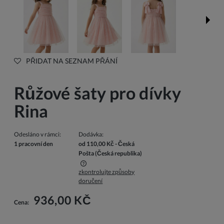
PŘIDAT NA SEZNAM PŘÁNÍ
Růžové šaty pro dívky
Rina
Odesláno v rámci:
Dodávka:
1 pracovní den
od 110,00 Kč
- Česká
Pošta
(Česká republika)
zkontrolujte způsoby
Cena nezahrnuje případné náklady na platbu
doručení
936,00 KČ
Cena: