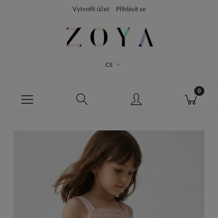
Vytvořit účet
Přihlásit se
CS