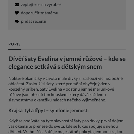
zeptejte se na výrobek
doporučit známému
přidat recenzi
POPIS
Dívčí šaty Evelina v jemné růžové – kde se
elegance setkává s dětským snem
Některé okamžiky v životě malé dívky si zaslouží víc než běžné
oblečení. Zaslouží si šaty, které promění obyčejný den v
kouzelný příběh. Šaty Evelina v odstínu jemné meruňkové
růžové jsou přesně tím kouskem, který dává každému
slavnostnímu okamžiku nádech něčeho výjimečného.
Krajka, tyl a třpyt – symfonie jemnosti
Když se podíváte na tyto slavnostní šaty pro dívky, první dojem
vás okamžitě přenese do světa, kde se luxus spojuje s něhou
dětství. Vrchní část šatů je majestátně pokryta jemnou krajkou,