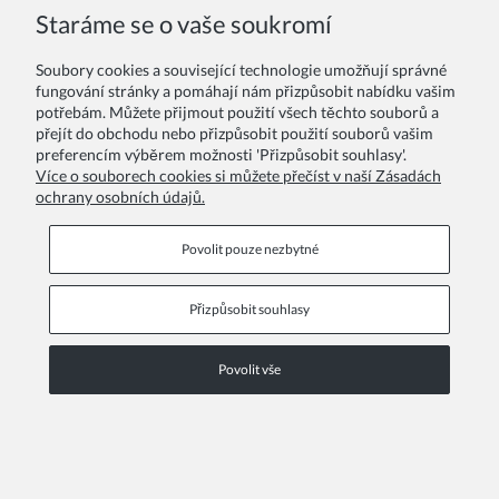
Staráme se o vaše soukromí
Vaše recenze:
Soubory cookies a související technologie umožňují správné
fungování stránky a pomáhají nám přizpůsobit nabídku vašim
potřebám. Můžete přijmout použití všech těchto souborů a
přejít do obchodu nebo přizpůsobit použití souborů vašim
preferencím výběrem možnosti 'Přizpůsobit souhlasy'.
Více o souborech cookies si můžete přečíst v naší Zásadách
ochrany osobních údajů.
Odeslat
Povolit pouze nezbytné
Přizpůsobit souhlasy
Informační stránky
Povolit vše
COPYRIGHT © 2026 ZOYA GROUP
Zobrazit plnou verzi stránky
Sklep internetowy Shoper Premium