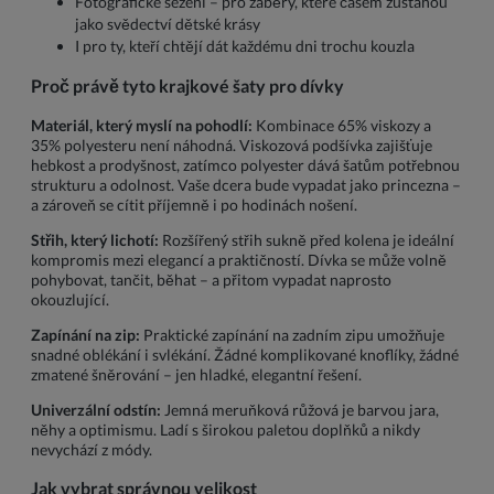
Fotografické sezení – pro záběry, které časem zůstanou
jako svědectví dětské krásy
I pro ty, kteří chtějí dát každému dni trochu kouzla
Proč právě tyto krajkové šaty pro dívky
Materiál, který myslí na pohodlí:
Kombinace 65% viskozy a
35% polyesteru není náhodná. Viskozová podšívka zajišťuje
hebkost a prodyšnost, zatímco polyester dává šatům potřebnou
strukturu a odolnost. Vaše dcera bude vypadat jako princezna –
a zároveň se cítit příjemně i po hodinách nošení.
Střih, který lichotí:
Rozšířený střih sukně před kolena je ideální
kompromis mezi elegancí a praktičností. Dívka se může volně
pohybovat, tančit, běhat – a přitom vypadat naprosto
okouzlující.
Zapínání na zip:
Praktické zapínání na zadním zipu umožňuje
snadné oblékání i svlékání. Žádné komplikované knoflíky, žádné
zmatené šněrování – jen hladké, elegantní řešení.
Univerzální odstín:
Jemná meruňková růžová je barvou jara,
něhy a optimismu. Ladí s širokou paletou doplňků a nikdy
nevychází z módy.
Jak vybrat správnou velikost