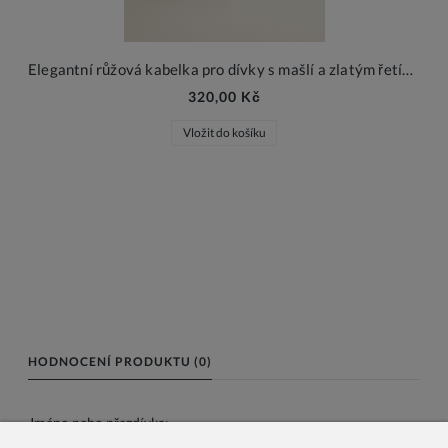
Elegantní růžová kabelka pro dívky s mašlí a zlatým řetízkem
320,00 Kč
Vložit do košíku
HODNOCENÍ PRODUKTU (0)
Jméno nebo přezdívka: