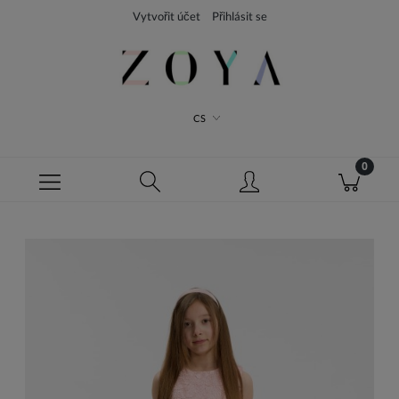
Vytvořit účet
Přihlásit se
CS