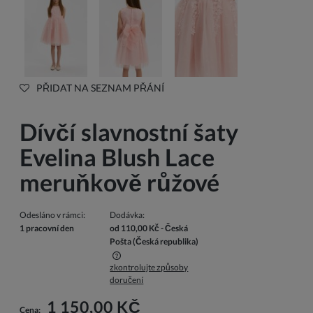
PŘIDAT NA SEZNAM PŘÁNÍ
Dívčí slavnostní šaty
Evelina Blush Lace
meruňkově růžové
Odesláno v rámci:
Dodávka:
1 pracovní den
od 110,00 Kč
- Česká
Pošta
(Česká republika)
zkontrolujte způsoby
Cena nezahrnuje případné náklady na platbu
doručení
1 150,00 KČ
Cena: