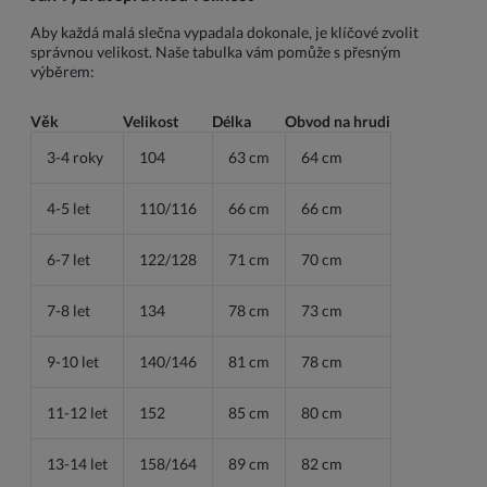
Aby každá malá slečna vypadala dokonale, je klíčové zvolit
správnou velikost. Naše tabulka vám pomůže s přesným
výběrem:
Věk
Velikost
Délka
Obvod na hrudi
3-4 roky
104
63 cm
64 cm
4-5 let
110/116
66 cm
66 cm
6-7 let
122/128
71 cm
70 cm
7-8 let
134
78 cm
73 cm
9-10 let
140/146
81 cm
78 cm
11-12 let
152
85 cm
80 cm
13-14 let
158/164
89 cm
82 cm