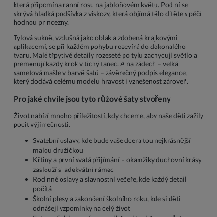
která připomína ranní rosu na jabloňovém květu. Pod ní se
skrývá hladká podšívka z viskozy, která objímá tělo dítěte s péčí
hodnou princezny.
Tylová sukně, vzdušná jako oblak a zdobená krajkovými
aplikacemi, se při každém pohybu rozevírá do dokonalého
tvaru. Malé třpytivé detaily rozeseté po tylu zachycují světlo a
přeměňují každý krok v tichý tanec. A na zádech – velká
sametová mašle v barvě šatů – závěrečný podpis elegance,
který dodává celému modelu hravost i vznešenost zároveň.
Pro jaké chvíle jsou tyto růžové šaty stvořeny
Život nabízí mnoho příležitostí, kdy chceme, aby naše děti zažily
pocit výjimečnosti:
Svatební oslavy, kde bude vaše dcera tou nejkrásnější
malou družičkou
Křtiny a první svatá přijímání – okamžiky duchovní krásy
zaslouží si adekvátní rámec
Rodinné oslavy a slavnostní večeře, kde každý detail
počítá
Školní plesy a zakončení školního roku, kde si děti
odnášejí vzpomínky na celý život