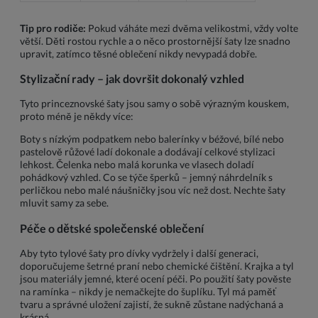
Tip pro rodiče:
Pokud váháte mezi dvěma velikostmi, vždy volte
větší. Děti rostou rychle a o něco prostornější šaty lze snadno
upravit, zatímco těsné oblečení nikdy nevypadá dobře.
Stylizační rady – jak dovršit dokonalý vzhled
Tyto princeznovské šaty jsou samy o sobě výrazným kouskem,
proto méně je někdy více:
Boty s nízkým podpatkem nebo balerínky v béžové, bílé nebo
pastelově růžové ladí dokonale a dodávají celkové stylizaci
lehkost. Čelenka nebo malá korunka ve vlasech doladí
pohádkový vzhled. Co se týče šperků – jemný náhrdelník s
perličkou nebo malé náušničky jsou víc než dost. Nechte šaty
mluvit samy za sebe.
Péče o dětské společenské oblečení
Aby tyto tylové šaty pro dívky vydržely i další generaci,
doporučujeme šetrné praní nebo chemické čištění. Krajka a tyl
jsou materiály jemné, které ocení péči. Po použití šaty pověste
na ramínka – nikdy je nemačkejte do šuplíku. Tyl má paměť
tvaru a správné uložení zajistí, že sukně zůstane nadýchaná a
krásná.