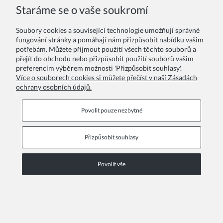
Staráme se o vaše soukromí
Soubory cookies a související technologie umožňují správné
fungování stránky a pomáhají nám přizpůsobit nabídku vašim
potřebám. Můžete přijmout použití všech těchto souborů a
přejít do obchodu nebo přizpůsobit použití souborů vašim
preferencím výběrem možnosti 'Přizpůsobit souhlasy'.
Více o souborech cookies si můžete přečíst v naší Zásadách
ochrany osobních údajů.
Povolit pouze nezbytné
Dívčí společenské šaty Chantal červené
1 064,00 Kč
Přizpůsobit souhlasy
Běžná cena:
1 520,00 Kč
Nejnižší celková cena za posledních 30 dní před snížením ceny.:
1 150,00 Kč
Povolit vše