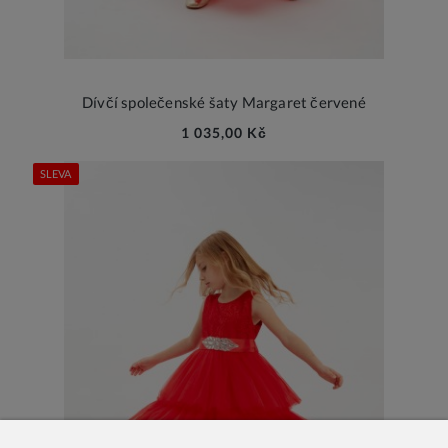
Dívčí společenské šaty Margaret červené
1 035,00 Kč
SLEVA