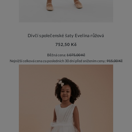
Dívčí společenské šaty Evelina růžová
752,50 Kč
Běžná cena:
1 075,00 Kč
Nejnižší celková cena za posledních 30 dní před snížením ceny.:
915,00 Kč