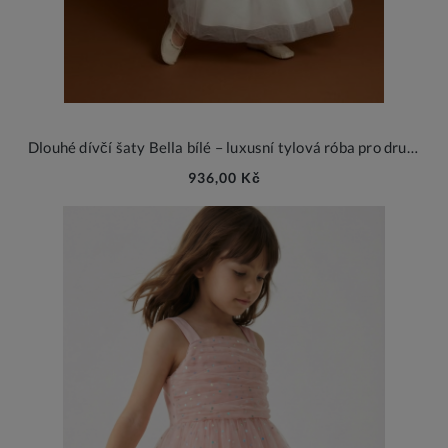
Dlouhé dívčí šaty Bella bílé – luxusní tylová róba pro družičku a první svaté přijímání
936,00 Kč