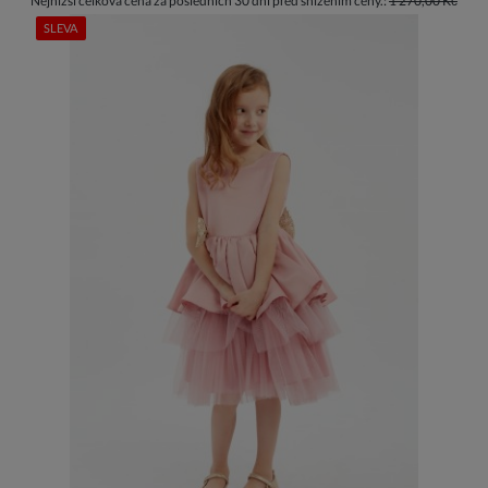
Nejnižší celková cena za posledních 30 dní před snížením ceny.:
1 270,00 Kč
SLEVA