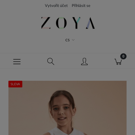
Vytvořit účet
Přihlásit se
CS
SLEVA