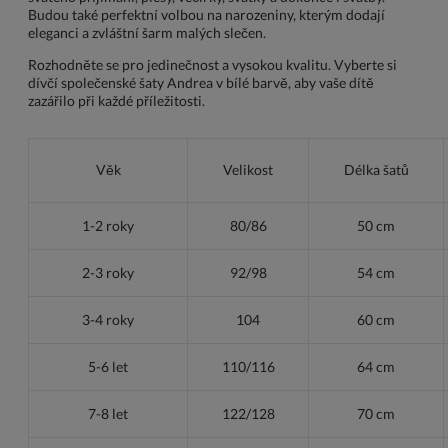
Budou také perfektní volbou na narozeniny, kterým dodají
eleganci a zvláštní šarm malých slečen.
Rozhodněte se pro jedinečnost a vysokou kvalitu. Vyberte si
dívčí společenské šaty Andrea v bílé barvě, aby vaše dítě
zazářilo při každé příležitosti.
Věk
Velikost
Délka šatů
1-2 roky
80/86
50 cm
2-3 roky
92/98
54 cm
3-4 roky
104
60 cm
5-6 let
110/116
64 cm
7-8 let
122/128
70 cm