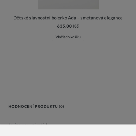
Dětské slavnostní bolerko Ada – smetanová elegance
635,00 Kč
Vložit do košíku
HODNOCENÍ PRODUKTU (0)
Jméno nebo přezdívka: