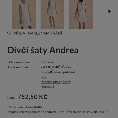
PŘIDAT NA SEZNAM PŘÁNÍ
Dívčí šaty Andrea
Odesláno v rámci:
Dodávka:
1 pracovní den
od 110,00 Kč
- Česká
Pošta
(Česká republika)
zkontrolujte způsoby
Cena nezahrnuje případné náklady na platbu
doručení
752,50 KČ
Cena:
Běžná cena:
1 075,00 Kč
Nejnižší celková cena za posledních 30 dní před snížením ceny.:
860,00 Kč