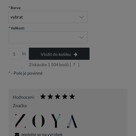
*
Barva:
*
Velikost:
ks
Vložit do košíku
Získáváte
1 504
bodů [
?
]
*
- Pole je povinné
Hodnocení:
Značka:
zeptejte se na výrobek