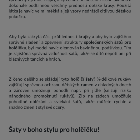
dokonale podtrhnou všechny přednosti dětské krásy. Použitá
látka je navíc velmi měkká a její vzory nedráždí citlivou dětskou
pokožku.
Aby byla zakryta část průhlednosti krajky a aby bylo zajištěno
správné sladění a zpevnění struktury
společenských šatů pro
holčičku
, byl model navíc olemován bavlněnou podšívkou. Tím
je zajištěna správná vzdušnost šatů, takže se dítě nepotí ani při
bláznivých tancích a hrách.
Z čeho dalšího se skládají tyto
holčičí šaty
? ¾-délkové rukávy
zajišťují správnou ochranu dětských ramen v chladných dnech
a zároveň umožňují pohodlí např. při jídle (snižují riziko
náhodného promoknutí rukávů). Zip na zádech umožňuje
pohodlné oblékání a svlékání šatů, takže můžete rychle a
snadno změnit styl své dcery.
Šaty v boho stylu pro holčičku!