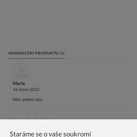
HODNOCENÍ PRODUKTU (1)
Marie
16 února 2022
Moc pekne saty
Jméno nebo přezdívka:
Staráme se o vaše soukromí