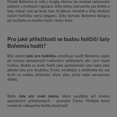
Model Bohemia je celý z krajky, kterou lze zavázat saténovým
páskem s možností regulace. Díky němu zvýrazníte pas dítěte a
šaty získají svůj správný tvar. Krajkový límeček u krku dodává
šatům holčičky extra eleganci. Díky tomuto Bohemia designu
jej využijete na mnoho stylů v boho stylu.
Pro jaké příležitosti se budou holčičí šaty
Bohemia hodit?
Bílý odstín
šatů pro holčičku
umožňuje využít Bohemia nejen
při mnoha významných rodinných událostech, ale i pro různé
funkce. Skvěle se bude hodit jako společenské šaty nebo jako
dětské šaty pro družičku. Proto neváhejte a oblékněte ho své
dceři na svatbu, přijímání, křest, ples, párty nebo narozeniny
dítěte.
Boho
šaty pro malé slečny
, které využijete při mnoha
speciálních příležitostech - poznejte Čechy. Přidejte tento
model do nákupního košíku hned teď!