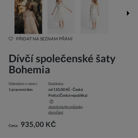
PŘIDAT NA SEZNAM PŘÁNÍ
Dívčí společenské šaty
Bohemia
Odesláno v rámci:
Dodávka:
1 pracovní den
od 110,00 Kč
- Česká
Pošta
(Česká republika)
zkontrolujte způsoby
Cena nezahrnuje případné náklady na platbu
doručení
935,00 KČ
Cena: