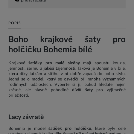
POPIS
Boho krajkové šaty pro
holčičku Bohemia bílé
Krajkové
šatičky pro malé slečny
mají spoustu kouzla,
jemnosti, šarmu a jakési tajemnosti. Taková je Bohemia v bílé,
která díky látkám a střihu v ní dobře zapadá do boho stylu.
Jedná se o model, který se osvědčí při mnoha významných
rodinných událostech. Vyberte si ji, pokud hledáte nejen
krásné, ale hlavně pohodlné
dívčí šaty
pro výjimečné
příležitosti.
Lacy závratě
Bohemia je model
šatiček pro holčičku
, které byly celé
vyrobeny z jemné krajky, díky čemuž při nošení krásně padnou a