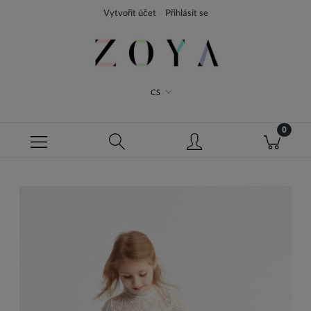
Vytvořit účet
Přihlásit se
CS