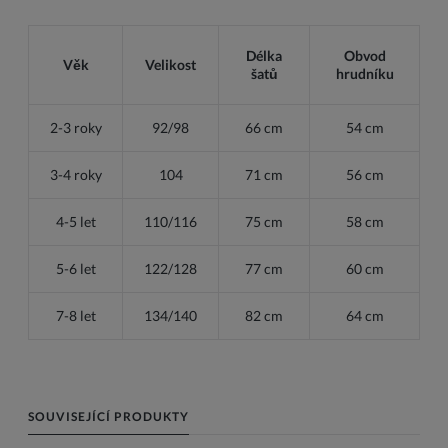
Délka
Obvod
Věk
Velikost
šatů
hrudníku
2-3 roky
92/98
66 cm
54 cm
3-4 roky
104
71 cm
56 cm
4-5 let
110/116
75 cm
58 cm
5-6 let
122/128
77 cm
60 cm
7-8 let
134/140
82 cm
64 cm
SOUVISEJÍCÍ PRODUKTY