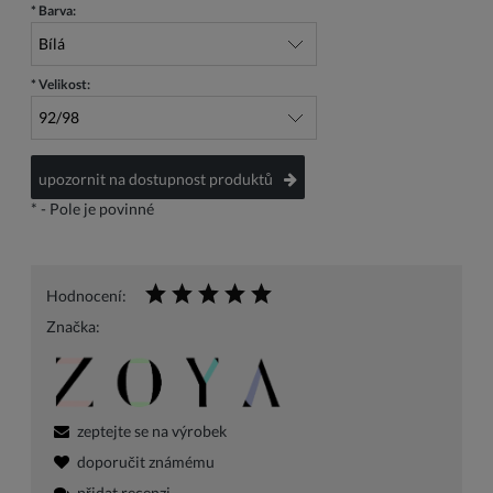
*
Barva:
*
Velikost:
upozornit na dostupnost produktů
*
- Pole je povinné
Hodnocení:
Značka:
zeptejte se na výrobek
doporučit známému
přidat recenzi