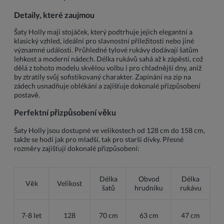
Detaily, které zaujmou
Šaty Holly mají stojáček, který podtrhuje jejich elegantní a
klasický vzhled, ideální pro slavnostní příležitosti nebo jiné
významné události. Průhledné tylové rukávy dodávají šatům
lehkost a moderní nádech. Délka rukávů sahá až k zápěstí, což
dělá z tohoto modelu skvělou volbu i pro chladnější dny, aniž
by ztratily svůj sofistikovaný charakter. Zapínání na zip na
zádech usnadňuje oblékání a zajišťuje dokonalé přizpůsobení
postavě.
Perfektní přizpůsobení věku
Šaty Holly jsou dostupné ve velikostech od 128 cm do 158 cm,
takže se hodí jak pro mladší, tak pro starší dívky. Přesné
rozměry zajišťují dokonalé přizpůsobení:
Délka
Obvod
Délka
Věk
Velikost
šatů
hrudníku
rukávu
7-8 let
128
70 cm
63 cm
47 cm