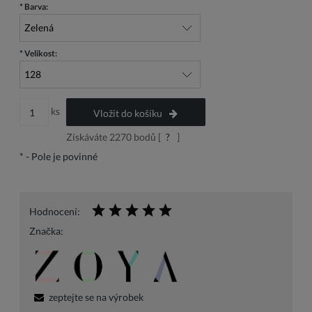
*
Barva:
*
Velikost:
ks
Vložit do košíku
Získáváte
2270
bodů [
?
]
*
- Pole je povinné
Hodnocení:
Značka:
zeptejte se na výrobek