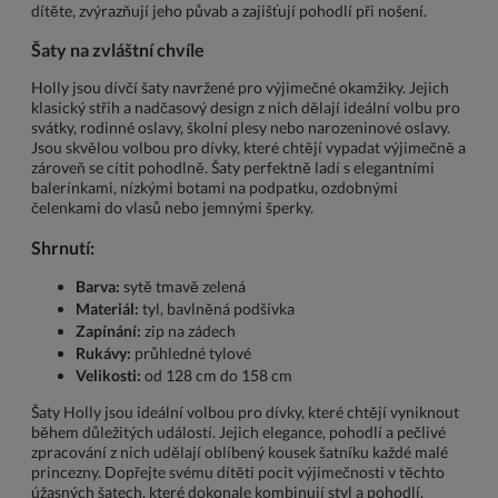
dítěte, zvýrazňují jeho půvab a zajišťují pohodlí při nošení.
Šaty na zvláštní chvíle
Holly jsou dívčí šaty navržené pro výjimečné okamžiky. Jejich
klasický střih a nadčasový design z nich dělají ideální volbu pro
svátky, rodinné oslavy, školní plesy nebo narozeninové oslavy.
Jsou skvělou volbou pro dívky, které chtějí vypadat výjimečně a
zároveň se cítit pohodlně. Šaty perfektně ladí s elegantními
balerínkami, nízkými botami na podpatku, ozdobnými
čelenkami do vlasů nebo jemnými šperky.
Shrnutí:
Barva:
sytě tmavě zelená
Materiál:
tyl, bavlněná podšívka
Zapínání:
zip na zádech
Rukávy:
průhledné tylové
Velikosti:
od 128 cm do 158 cm
Šaty Holly jsou ideální volbou pro dívky, které chtějí vyniknout
během důležitých událostí. Jejich elegance, pohodlí a pečlivé
zpracování z nich udělají oblíbený kousek šatníku každé malé
princezny. Dopřejte svému dítěti pocit výjimečnosti v těchto
úžasných šatech, které dokonale kombinují styl a pohodlí.