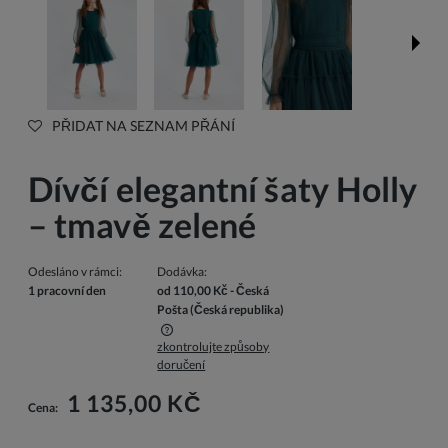
PŘIDAT NA SEZNAM PŘÁNÍ
Dívčí elegantní šaty Holly
– tmavě zelené
Odesláno v rámci:
Dodávka:
1 pracovní den
od 110,00 Kč
- Česká
Pošta
(Česká republika)
zkontrolujte způsoby
Cena nezahrnuje případné náklady na platbu
doručení
1 135,00 KČ
Cena: