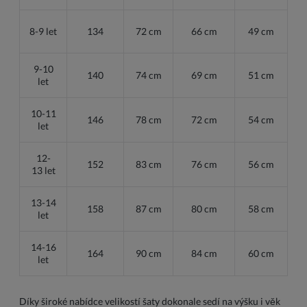
8-9 let
134
72 cm
66 cm
49 cm
9-10
140
74 cm
69 cm
51 cm
let
10-11
146
78 cm
72 cm
54 cm
let
12-
152
83 cm
76 cm
56 cm
13 let
13-14
158
87 cm
80 cm
58 cm
let
14-16
164
90 cm
84 cm
60 cm
let
Díky široké nabídce velikostí šaty dokonale sedí na výšku i věk