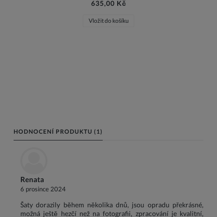
635,00 Kč
Vložit do košíku
HODNOCENÍ PRODUKTU (1)
Renata
6 prosince 2024
Šaty dorazily během několika dnů, jsou opradu překrásné,
možná ještě hezčí než na fotografii, zpracování je kvalitní,