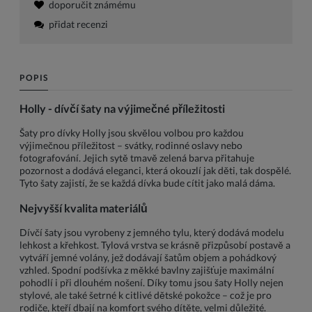
doporučit známému
přidat recenzi
POPIS
Holly - dívčí šaty na výjimečné příležitosti
Šaty pro dívky Holly jsou skvělou volbou pro každou
výjimečnou příležitost – svátky, rodinné oslavy nebo
fotografování. Jejich sytě tmavě zelená barva přitahuje
pozornost a dodává eleganci, která okouzlí jak děti, tak dospělé.
Tyto šaty zajistí, že se každá dívka bude cítit jako malá dáma.
Nejvyšší kvalita materiálů
Dívčí šaty jsou vyrobeny z jemného tylu, který dodává modelu
lehkost a křehkost. Tylová vrstva se krásně přizpůsobí postavě a
vytváří jemné volány, jež dodávají šatům objem a pohádkový
vzhled. Spodní podšívka z měkké bavlny zajišťuje maximální
pohodlí i při dlouhém nošení. Díky tomu jsou šaty Holly nejen
stylové, ale také šetrné k citlivé dětské pokožce – což je pro
rodiče, kteří dbají na komfort svého dítěte, velmi důležité.