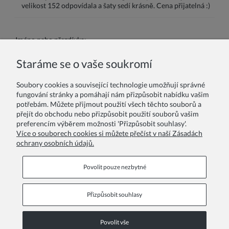
velikost 152 odpovídala a šaty sedí krásně. Cena přijatelná :)
Jméno nebo přezdívka:
Staráme se o vaše soukromí
Vaše recenze:
Soubory cookies a související technologie umožňují správné
fungování stránky a pomáhají nám přizpůsobit nabídku vašim
potřebám. Můžete přijmout použití všech těchto souborů a
přejít do obchodu nebo přizpůsobit použití souborů vašim
preferencím výběrem možnosti 'Přizpůsobit souhlasy'.
Více o souborech cookies si můžete přečíst v naší Zásadách
ochrany osobních údajů.
Odeslat
Povolit pouze nezbytné
Přizpůsobit souhlasy
Informační stránky
Povolit vše