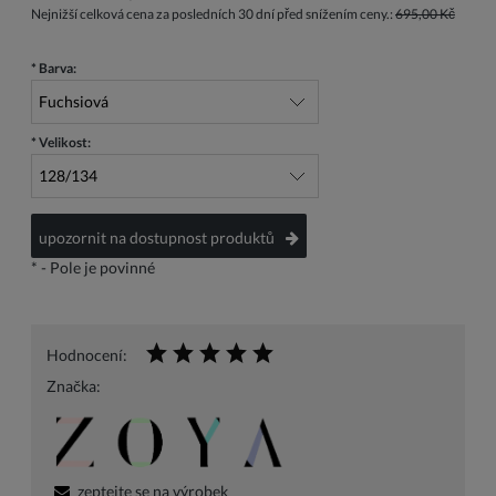
Nejnižší celková cena za posledních 30 dní před snížením ceny.:
695,00 Kč
*
Barva:
*
Velikost:
upozornit na dostupnost produktů
*
- Pole je povinné
Hodnocení:
Značka:
zeptejte se na výrobek