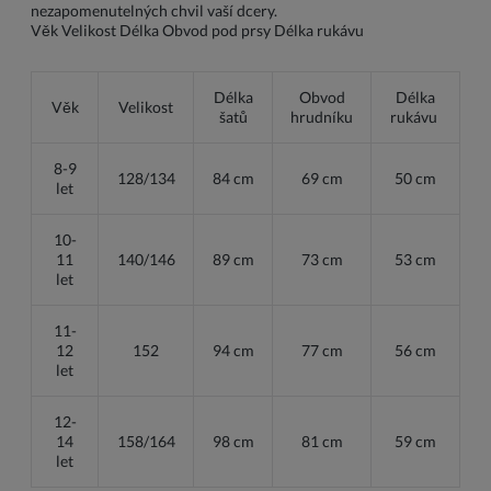
nezapomenutelných chvil vaší dcery.
Věk Velikost Délka Obvod pod prsy Délka rukávu
Délka
Obvod
Délka
Věk
Velikost
šatů
hrudníku
rukávu
8-9
128/134
84 cm
69 cm
50 cm
let
10-
11
140/146
89 cm
73 cm
53 cm
let
11-
12
152
94 cm
77 cm
56 cm
let
12-
14
158/164
98 cm
81 cm
59 cm
let