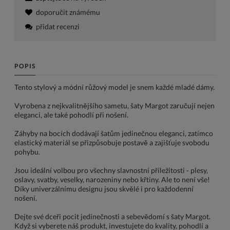
doporučit známému
přidat recenzi
POPIS
Tento stylový a módní růžový model je snem každé mladé dámy.
Vyrobena z nejkvalitnějšího sametu, šaty Margot zaručují nejen
eleganci, ale také pohodlí při nošení.
Záhyby na bocích dodávají šatům jedinečnou eleganci, zatímco
elastický materiál se přizpůsobuje postavě a zajišťuje svobodu
pohybu.
Jsou ideální volbou pro všechny slavnostní příležitosti - plesy,
oslavy, svatby, veselky, narozeniny nebo křtiny. Ale to není vše!
Díky univerzálnímu designu jsou skvělé i pro každodenní
nošení.
Dejte své dceři pocit jedinečnosti a sebevědomí s šaty Margot.
Když si vyberete náš produkt, investujete do kvality, pohodlí a