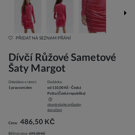
PŘIDAT NA SEZNAM PŘÁNÍ
Dívčí Růžové Sametové
Šaty Margot
Odesláno v rámci:
Dodávka:
1 pracovní den
od 110,00 Kč
- Česká
Pošta
(Česká republika)
zkontrolujte způsoby
Cena nezahrnuje případné náklady na platbu
doručení
486,50 KČ
Cena:
Běžná cena:
695,00 Kč