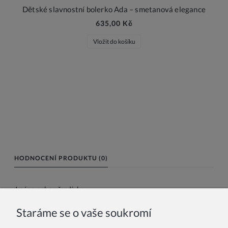
Dětské slavnostní bolerko Ada – smetanová elegance
635,00 Kč
Vložit do košíku
HODNOCENÍ PRODUKTU (0)
Jméno nebo přezdívka:
Staráme se o vaše soukromí
Vaše recenze: