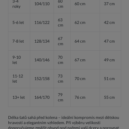
3-4
60
104/110
60 cm
37 cm
roky
cm
63
5-6 let
116/122
62 cm
42 cm
cm
67
7-8 let
128/134
64 cm
47 cm
cm
9-10
70
140/146
67 cm
49 cm
let
cm
11-12
73
152/158
70 cm
51 cm
let
cm
79
13+ let
164/170
76 cm
55 cm
cm
Délka šatů sahá před kolena – ideální kompromis mezi dětskou
hravostí a elegantním vzhledem. Při výběru velikosti
doporučujeme změřit obvod pod pažemi vaší dcery a porovnat