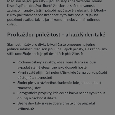
Madison nejsou jen šaty – jsou to šaty s charakterem. Jemné
řasení vpředu dodává siluetě ženskost a sofistikovanost,
zatímco hranatý výstřih působí nadčasově a elegantně. Dlouhý
rukáv pak znamená všestrannost: tyto šaty poslouží jak na
podzimní svatbu, tak na jarní komunii nebo zimní rodinnou
oslavu.
Pro každou příležitost – a každý den také
Slavnostní šaty pro dívky bývají často omezené na jednu
jedinou událost. Madison jsou jiné. Jejich prostý, ale rafinovaný
střih umožňuje nosit je při desítkách příležitostí:
Rodinné oslavy a svatby, kde si vaše dcera zaslouží
vypadat stejně elegantně jako dospělí hosté
První svaté přijímání nebo křtiny, kde černá barva působí
důstojně a slavnostně
Školní plesy a závěrečné akademie, kde jednoduchost
znamená jistotu
Fotografické projekty, kde černá barva nechá vyniknout
obličej a osobnost dítěte
Běžné dny, kdy si vaše dcera prostě chce připadat
výjimečně