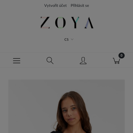
Vytvořit účet
Přihlásit se
CS