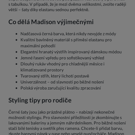
s tabulkou. V případě, že je mezi dvěma velikostmi, zvolte raději
větší – šaty díky elastanu sednou perfektně.
Co dělá Madison výjimečnými
Nadčasová černá barva, která nikdy nevyjde z módy
Kvalitní bavlněný materiál s příměsí elastanu pro
maximální pohodlí
Elegantní hranatý výstřih inspirovaný dámskou módou
Jemné řasení vpředu pro sofistikovaný vzhled
Dlouhý rukáv vhodný pro chladnější měsíce i
klimatizované prostory
Tvarovaný střih, který lichotí postavě
Univerzálnost – od slavností po běžné nošení
Polská výroba zaručující kvalitu zpracování
Styling tipy pro rodiče
Černé šaty jsou jako prázdné plátno – nabízejí nekonečné
možnosti stylingu. Pro slavnostní příležitosti je zkombinujte s
lakovanými baleríny a jemným náhrdelníkem. Pro běžné nošení
stačí bílé tenisky a svetřík přes ramena. Chcete-li přidat barvu,
zkuste barevný pásek v pase nebo veselé punčocháče. Madison