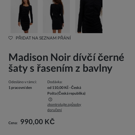
PŘIDAT NA SEZNAM PŘÁNÍ
Madison Noir dívčí černé
šaty s řasením z bavlny
Odesláno v rámci:
Dodávka:
1 pracovní den
od 110,00 Kč
- Česká
Pošta
(Česká republika)
zkontrolujte způsoby
Cena nezahrnuje případné náklady na platbu
doručení
990,00 KČ
Cena: