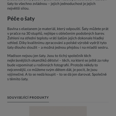
šaty to všechno zvládnou – jejich jednoduchost je jejich
největší silou.
Péče o šaty
Bavlna s elastanem je materiál, který odpouští. Šaty můžete prát
v pračce na 30 stupňů, nejlépe s oblečením podobných barev.
Žehlení na střední teplotu vrátí šatům jejich dokonale hladký
vzhled. Díky kvalitnímu zpracování a polské výrobě vydrží tyto
šaty dlouho sloužit – a možná jednou přejdou i na mladší sestru.
Madison nejsou jen šaty. Jsou to tichý společník těch
nejkrásnějších okamžiků dětství – těch, na které se ještě za roky
bude vzpomínat u rodinných fotografií. Protože někdy to
nejcennější, co můžeme svým dětem dát, je pocit, že jsou
výjimečné. A to se nedá koupit – to se dá jen darovat. Společně
s těmito šaty.
SOUVISEJÍCÍ PRODUKTY