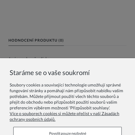
HODNOCENÍ PRODUKTU (0)
Jméno nebo přezdívka:
Staráme se o vaše soukromí
Vaše recenze:
Soubory cookies a související technologie umožňují správné
fungování stránky a pomáhají nám přizpůsobit nabídku vašim
potřebám. Můžete přijmout použití všech těchto souborů a
přejít do obchodu nebo přizpůsobit použití souborů vašim
preferencím výběrem možnosti 'Přizpůsobit souhlasy'.
Více o souborech cookies si můžete přečíst v naší Zásadách
ochrany osobních údajů.
Odeslat
Povolit pouze nezbytné