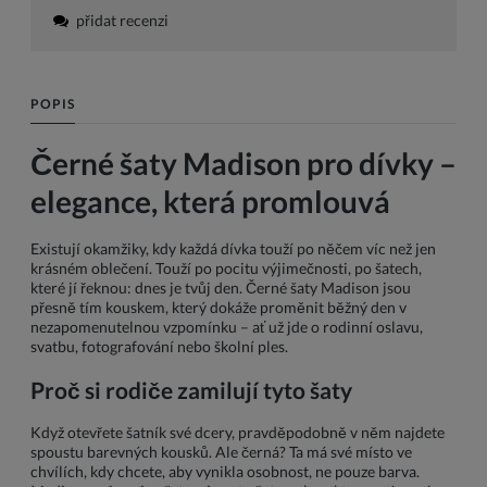
přidat recenzi
POPIS
Černé šaty Madison pro dívky –
elegance, která promlouvá
Existují okamžiky, kdy každá dívka touží po něčem víc než jen
krásném oblečení. Touží po pocitu výjimečnosti, po šatech,
které jí řeknou: dnes je tvůj den. Černé šaty Madison jsou
přesně tím kouskem, který dokáže proměnit běžný den v
nezapomenutelnou vzpomínku – ať už jde o rodinní oslavu,
svatbu, fotografování nebo školní ples.
Proč si rodiče zamilují tyto šaty
Když otevřete šatník své dcery, pravděpodobně v něm najdete
spoustu barevných kousků. Ale černá? Ta má své místo ve
chvílích, kdy chcete, aby vynikla osobnost, ne pouze barva.