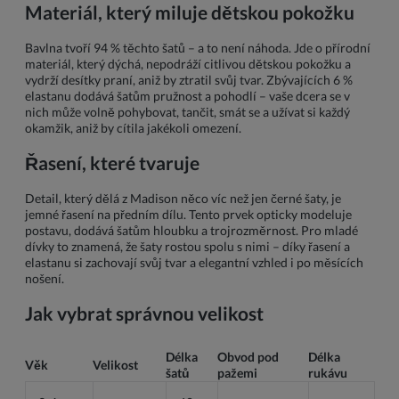
Materiál, který miluje dětskou pokožku
Bavlna tvoří 94 % těchto šatů – a to není náhoda. Jde o přírodní
materiál, který dýchá, nepodráží citlivou dětskou pokožku a
vydrží desítky praní, aniž by ztratil svůj tvar. Zbývajících 6 %
elastanu dodává šatům pružnost a pohodlí – vaše dcera se v
nich může volně pohybovat, tančit, smát se a užívat si každý
okamžik, aniž by cítila jakékoli omezení.
Řasení, které tvaruje
Detail, který dělá z Madison něco víc než jen černé šaty, je
jemné řasení na předním dílu. Tento prvek opticky modeluje
postavu, dodává šatům hloubku a trojrozměrnost. Pro mladé
dívky to znamená, že šaty rostou spolu s nimi – díky řasení a
elastanu si zachovají svůj tvar a elegantní vzhled i po měsících
nošení.
Jak vybrat správnou velikost
Délka
Obvod pod
Délka
Věk
Velikost
šatů
pažemi
rukávu