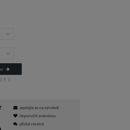
a platbu
ku
[
?
]
zeptejte se na výrobek
doporučit známému
přidat recenzi