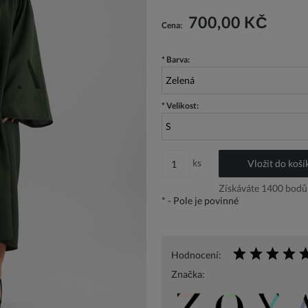
Cena nezahrnuje případné náklady n
700,00 KČ
Cena:
*
Barva:
*
Velikost:
ks
Vložit do koší
Získáváte
1400
bodů 
*
- Pole je povinné
Hodnocení:
Značka: