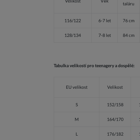
Velikost
Věk
taláru
116/122
6-7 let
76 cm
128/134
7-8 let
84 cm
Tabulka velikostí pro teenagery a dospělé:
EU velikost
Velikost
S
152/158
M
164/170
L
176/182