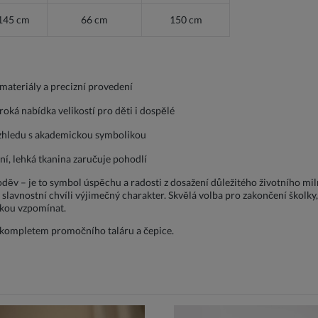
145 cm
66 cm
150 cm
materiály a precizní provedení
iroká nabídka velikostí pro děti i dospělé
vzhledu s akademickou symbolikou
ní, lehká tkanina zaručuje pohodlí
 oděv – je to symbol úspěchu a radosti z dosažení důležitého životního mil
vnostní chvíli výjimečný charakter. Skvělá volba pro zakončení školky, š
áskou vzpomínat.
m kompletem promočního taláru a čepice.