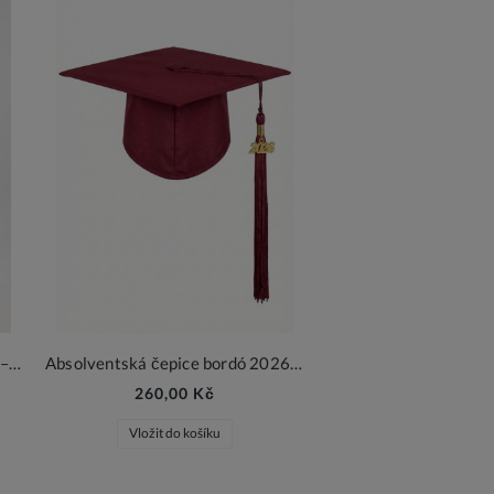
Dětský promoční talár a čepice – žlutý slavnostní set
Absolventská čepice bordó 2026 s třásní a přívěskem
260,00 Kč
Vložit do košíku