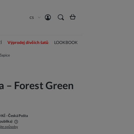
Vytvořit účet
Přihlásit se
CS
Í
Výprodej dívčích šatů
LOOKBOOK
 čepice
 – Forest Green
0 Kč
- Česká Pošta
publika)
jte způsoby