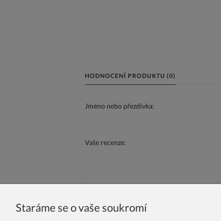
HODNOCENÍ PRODUKTU (0)
Jméno nebo přezdívka:
Vaše recenze:
Staráme se o vaše soukromí
Odeslat