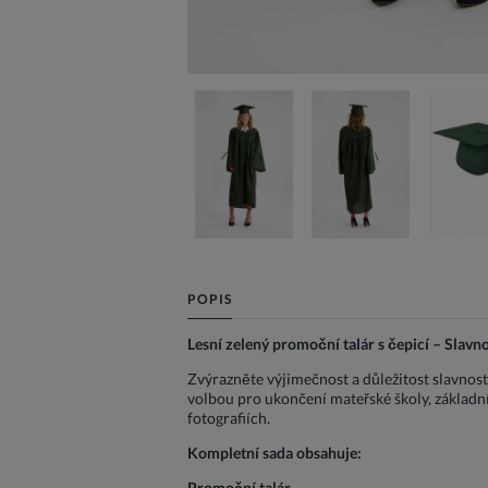
POPIS
Lesní zelený promoční talár s čepicí – Slavn
Zvýrazněte výjimečnost a důležitost slavnost
volbou pro ukončení mateřské školy, základn
fotografiích.
Kompletní sada obsahuje:
Promoční talár