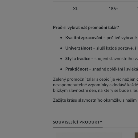
XL
186+
Proč si vybrat náš promoční talár?
Kvalitní zpracování
– pečlivě vybrané 
Univerzálnost
– sluší každé postavě, š
Styl a tradice
– spojení slavnostního 
Praktičnost
– snadné oblékání i svléká
Zelený promoční talár s čepicí je víc než jen
nezapomenutelné vzpomínky a dodává každé sla
blízkým slavnostní den, na který se bude s l
Zažijte krásu slavnostního okamžiku s naší
SOUVISEJÍCÍ PRODUKTY