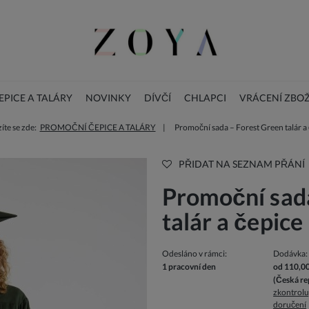
PICE A TALÁRY
NOVINKY
DÍVČÍ
CHLAPCI
VRÁCENÍ ZBOŽ
te se zde:
PROMOČNÍ ČEPICE A TALÁRY
Promoční sada – Forest Green talár a
BLOG
DOPLŇKY
Vánoční dětské šaty
PŘIDAT NA SEZNAM PŘÁNÍ
Promoční sada
talár a čepice
Odesláno v rámci:
Dodávka:
1 pracovní den
od 110,0
(Česká re
zkontrolu
doručení