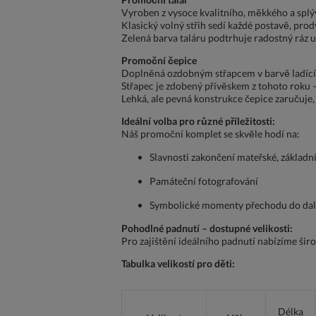
Vyroben z vysoce kvalitního, měkkého a splýv
Klasický volný střih sedí každé postavě, prod
Zelená barva taláru podtrhuje radostný ráz ud
Promoční čepice
Doplněná ozdobným střapcem v barvě ladící s
Střapec je zdobený přívěskem z tohoto roku –
Lehká, ale pevná konstrukce čepice zaručuje, 
Ideální volba pro různé příležitosti:
Náš promoční komplet se skvěle hodí na:
Slavnosti zakončení mateřské, základní,
Památeční fotografování
Symbolické momenty přechodu do dalš
Pohodlné padnutí – dostupné velikosti:
Pro zajištění ideálního padnutí nabízíme širo
Tabulka velikostí pro děti:
Délka