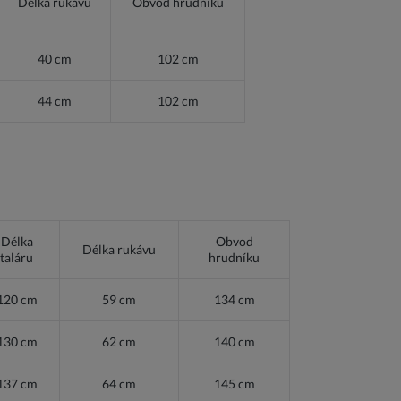
Délka rukávu
Obvod hrudníku
40 cm
102 cm
44 cm
102 cm
Délka
Obvod
Délka rukávu
taláru
hrudníku
120 cm
59 cm
134 cm
130 cm
62 cm
140 cm
137 cm
64 cm
145 cm