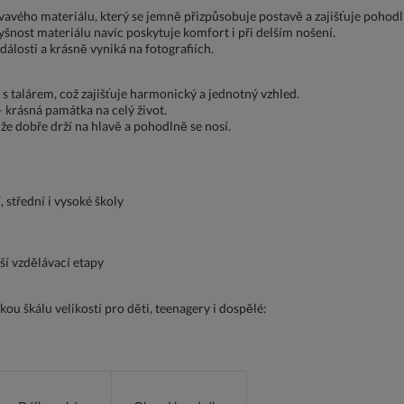
avého materiálu, který se jemně přizpůsobuje postavě a zajišťuje pohodlí
yšnost materiálu navíc poskytuje komfort i při delším nošení.
álosti a krásně vyniká na fotografiích.
 talárem, což zajišťuje harmonický a jednotný vzhled.
 krásná památka na celý život.
že dobře drží na hlavě a pohodlně se nosí.
 střední i vysoké školy
í vzdělávací etapy
kou škálu velikostí pro děti, teenagery i dospělé: