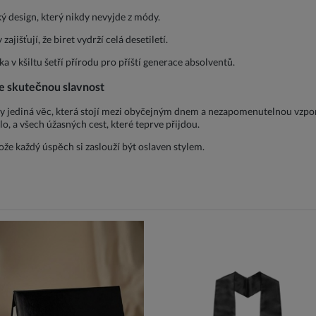
ký design, který nikdy nevyjde z módy.
ajišťují, že biret vydrží celá desetiletí.
a v kšiltu šetří přírodu pro příští generace absolventů.
ne skutečnou slavnost
y jediná věc, která stojí mezi obyčejným dnem a nezapomenutelnou vzpom
o, a všech úžasných cest, které teprve přijdou.
že každý úspěch si zaslouží být oslaven stylem.