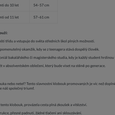
ti do 10 let
54–57 cm
ti od 11 let
57–61 cm
ouží:
ští třídu a vstupuje do světa středních škol plných možností.
apomenutelný okamžik, kdy se z teenagera stává dospělý člověk.
iál bakalářského či magisterského studia, kdy je každý student hrdinou 
rét v absolventském oblečení, který bude viset na stěně po generace.
nuka nebo neteř? Tento slavnostní klobouk promovaných je víc než doplně
je náš společný triumf.
tento klobouk, provázela cesta plná zkoušek a vítězství.
kce, přesné padnutí, žádné tlačení ani sklouzávání.