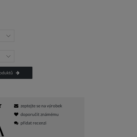
a platbu
roduktů
zeptejte se na výrobek
doporučit známému
přidat recenzi