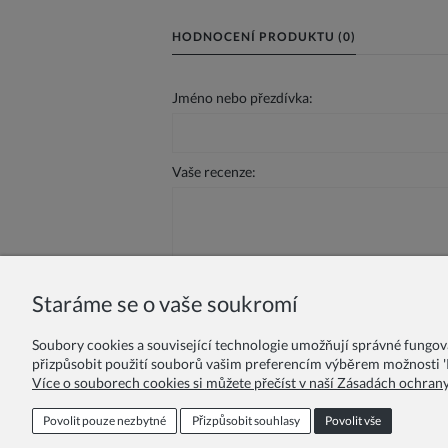
HODNOCENÍ PRODUKTU (0)
Jméno nebo přezdívka:
Vaše recenze:
Staráme se o vaše soukromí
Odeslat
Soubory cookies a související technologie umožňují správné fungo
přizpůsobit použití souborů vašim preferencím výběrem možnosti 'P
Více o souborech cookies si můžete přečíst v naší Zásadách ochran
Věrnostní program
Pro školy a školky
Povolit pouze nezbytné
Přizpůsobit souhlasy
Povolit vše