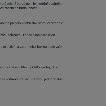
ohaté zelené barvě není jen módní doplněk –
z vykročení do budoucnosti.
stabilně po celou dobu slavnostní ceremonie.
 každou talárovou róbou i společenským
je to pečeť na vzpomínku, kterou bude vaše
či opotřebení. Plochý kšilt s ekologickou
ne se rodinnou relikvií – kterou jednoho dne