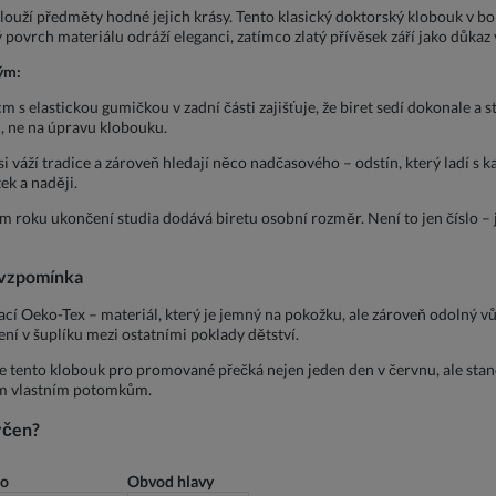
ouží předměty hodné jejich krásy. Tento klasický doktorský klobouk v b
ný povrch materiálu odráží eleganci, zatímco zlatý přívěsek září jako důka
ým:
 s elastickou gumičkou v zadní části zajišťuje, že biret sedí dokonale a 
u, ne na úpravu klobouku.
 váží tradice a zároveň hledají něco nadčasového – odstín, který ladí s
ek a naději.
m roku ukončení studia dodává biretu osobní rozměr. Není to jen číslo – 
á vzpomínka
cí Oeko-Tex – materiál, který je jemný na pokožku, ale zároveň odolný vů
ení v šuplíku mezi ostatními poklady dětství.
, že tento klobouk pro promované přečká nejen jeden den v červnu, ale sta
vým vlastním potomkům.
rčen?
ro
Obvod hlavy