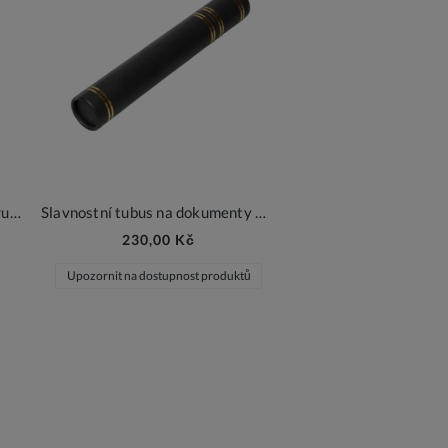
Slavnostní saténová šála k taláru – černá
Slavnostní tubus na dokumenty A4 – černý se zlatými detaily
230,00 Kč
Upozornit na dostupnost produktů