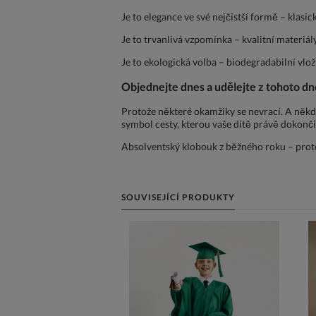
Je to elegance ve své nejčistší formě – klasic
Je to trvanlivá vzpomínka – kvalitní materiály z
Je to ekologická volba – biodegradabilní vložk
Objednejte dnes a udělejte z tohoto d
Protože některé okamžiky se nevrací. A někd
symbol cesty, kterou vaše dítě právě dokončil
Absolventský klobouk z běžného roku – proto
SOUVISEJÍCÍ PRODUKTY