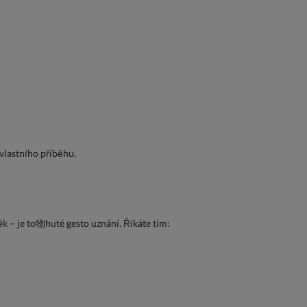
vlastního příběhu.
k – je to物huté gesto uznání. Říkáte tím: