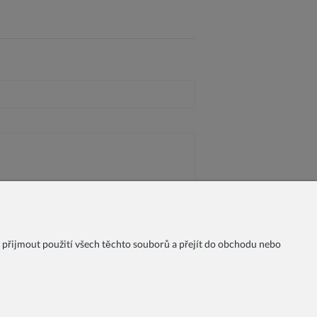
 přijmout použití všech těchto souborů a přejít do obchodu nebo
chodní podmínky
Možnosti platby