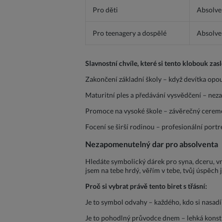
Pro děti
Absolven
Pro teenagery a dospělé
Absolven
Slavnostní chvíle, které si tento klobouk zasl
Zakončení základní školy – když devítka opou
Maturitní ples a předávání vysvědčení – nez
Promoce na vysoké škole – závěrečný ceremon
Focení se širší rodinou – profesionální port
Nezapomenutelný dar pro absolventa
Hledáte symbolický dárek pro syna, dceru, v
jsem na tebe hrdý, věřím v tebe, tvůj úspěch 
Proč si vybrat právě tento biret s třásní:
Je to symbol odvahy – každého, kdo si nasadí 
Je to pohodlný průvodce dnem – lehká konstru