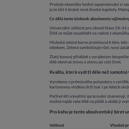
Protože okamžiky hodné zapamatování si zasl
je to klíč k bráně nové životní kapitoly. Mat
Co dělá tento klobouk absolwenta výjimečn
Univerzální velikost pro obvod hlavy 54–61 cm
Dítě se může soustředit na radost z okamžik
Hluboká zelená barva promlouvá k těm, kdo si
oblekem. Zelená symbolizuje růst, nový začát
Zlatý kovový přívěšek s vyraženým letopočte
dítě otevírat znovu a znovu po celý život.
Kvalita, která vydrží déle než samotn
Vyrobeno z prémiového polyesteru s certifika
kartonovou vložkou drží tvar i po letech ulož
Pečlivé šití a kvalitní zpracování znamenají
možná najde vaše dítě na půdě a ukáže ji s
Pro koho je tento absolventský biret u
Velikost
Vhodné p