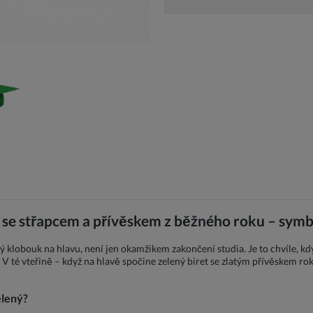
 se střapcem a přívěskem z běžného roku – symb
 klobouk na hlavu, není jen okamžikem zakončení studia. Je to chvíle, kdy
V té vteřině – když na hlavě spočine zelený biret se zlatým přívěskem rok
elený?