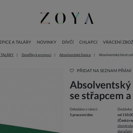
PICE A TALÁRY
NOVINKY
DÍVČÍ
CHLAPCI
VRÁCENÍ ZBOŽ
 TALÁRY
Doplňky k promoci
Absolventské čepice
Absolventský biret ze
BLOG
DOPLŇKY
Vánoční dětské šaty
PŘIDAT NA SEZNAM PŘÁNÍ
Absolventský 
se střapcem a
Odesláno v rámci:
Dodávka:
1 pracovní den
od 110,0
(Česká re
zkontrolu
doručení