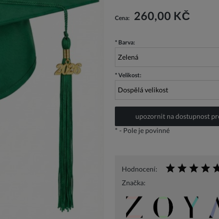
Cena nezahrnuje případné náklady n
260,00 KČ
Cena:
*
Barva:
*
Velikost:
upozornit na dostupnost p
*
- Pole je povinné
Hodnocení:
Značka: