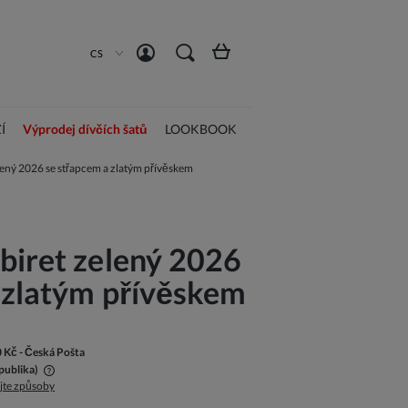
Vytvořit účet
Přihlásit se
CS
Í
Výprodej dívčích šatů
LOOKBOOK
lený 2026 se střapcem a zlatým přívěskem
biret zelený 2026
 zlatým přívěskem
0 Kč
- Česká Pošta
publika)
jte způsoby