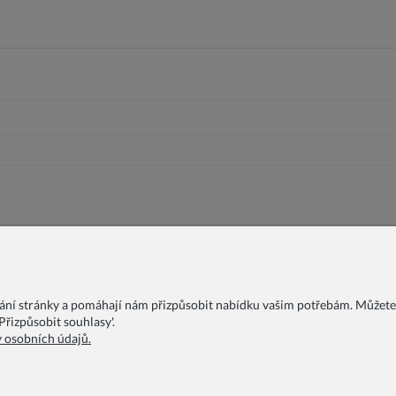
vání stránky a pomáhají nám přizpůsobit nabídku vašim potřebám. Můžete
řizpůsobit souhlasy'.
y osobních údajů.
FAQ
Blog
O nás
Podmínky ochrany osobních údajů
Ob
Dodávka zboží
Reklamační řád
Kontakty