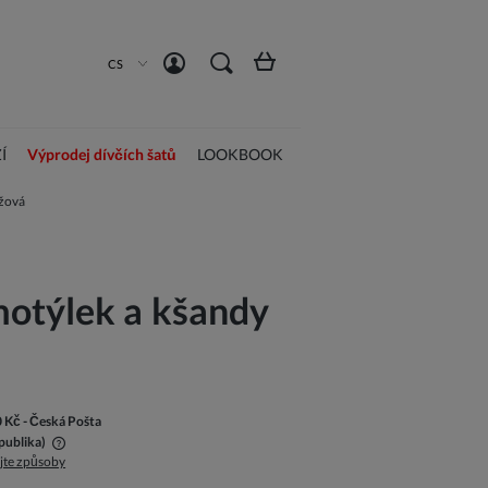
Vytvořit účet
Přihlásit se
CS
Í
Výprodej dívčích šatů
LOOKBOOK
ůžová
motýlek a kšandy
0 Kč
- Česká Pošta
publika)
jte způsoby