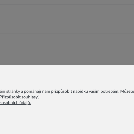
vání stránky a pomáhají nám přizpůsobit nabídku vašim potřebám. Můžete
řizpůsobit souhlasy'.
y osobních údajů.
FAQ
Blog
O nás
Podmínky ochrany osobních údajů
Ob
Dodávka zboží
Reklamační řád
Kontakty
COPYRIGHT © 2026 ZOYA GROUP