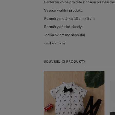
Perfektní volba pro dítě k nošení při zvláštní
Vysoce kvalitní produkt.
Rozměry motýlka: 10 cm x 5 cm
Rozměry dětské kšandy:
-délka 67 cm (ne napnutá)
- šířka 2,5 cm
SOUVISEJÍCÍ PRODUKTY