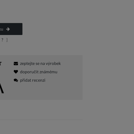
a platbu
ku
?
]
zeptejte se na výrobek
doporučit známému
přidat recenzi