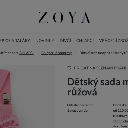
PICE A TALÁRY
NOVINKY
DÍVČÍ
CHLAPCI
VRÁCENÍ ZBOŽ
zíte se zde:
CHLAPCI
Chlapecké soupravy
Dětský sada motýlek a kšandy r
BLOG
DOPLŇKY
Vánoční dětské šaty
PŘIDAT NA SEZNAM PŘÁNÍ
Dětský sada 
růžová
Odesláno v rámci:
Dodávka:
1 pracovní den
od 110,0
(Česká re
zkontrolu
doručení