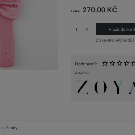
Cena nezahrnuje případné náklady n
270,00 KČ
Cena:
ks
Vložit do koší
Získáváte
540
bodů [
Hodnocení:
Značka:
 a kšandy.