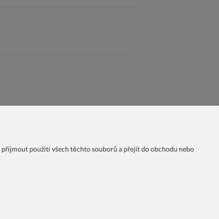
 přijmout použití všech těchto souborů a přejít do obchodu nebo
chodní podmínky
Možnosti platby