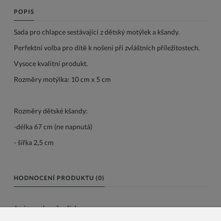
POPIS
Sada pro chlapce sestávající z dětský motýlek a kšandy.
Perfektní volba pro dítě k nošení při zvláštních příležitostech.
Vysoce kvalitní produkt.
Rozměry motýlka: 10 cm x 5 cm
Rozměry dětské kšandy:
-délka 67 cm (ne napnutá)
- šířka 2,5 cm
HODNOCENÍ PRODUKTU (0)
Jméno nebo přezdívka: