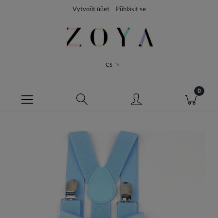
Vytvořit účet
Přihlásit se
CS