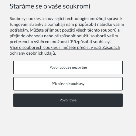
Staráme se o vaše soukromí
Vaše recenze:
Soubory cookies a související technologie umožňují správné
fungování stránky a pomáhají nám přizpůsobit nabídku vašim
potřebám. Můžete přijmout použití všech těchto souborů a
přejít do obchodu nebo přizpůsobit použití souborů vašim
preferencím výběrem možnosti 'Přizpůsobit souhlasy'.
Více o souborech cookies si můžete přečíst v naší Zásadách
ochrany osobních údajů.
Odeslat
Povolit pouze nezbytné
Přizpůsobit souhlasy
Informační stránky
Povolit vše
COPYRIGHT © 2026 ZOYA GROUP
Zobrazit plnou verzi stránky
Sklep internetowy Shoper Premium