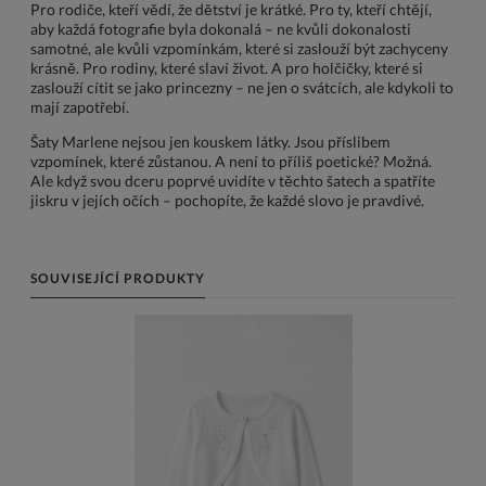
Pro rodiče, kteří vědí, že dětství je krátké. Pro ty, kteří chtějí,
aby každá fotografie byla dokonalá – ne kvůli dokonalosti
samotné, ale kvůli vzpomínkám, které si zaslouží být zachyceny
krásně. Pro rodiny, které slaví život. A pro holčičky, které si
zaslouží cítit se jako princezny – ne jen o svátcích, ale kdykoli to
mají zapotřebí.
Šaty Marlene nejsou jen kouskem látky. Jsou příslibem
vzpomínek, které zůstanou. A není to příliš poetické? Možná.
Ale když svou dceru poprvé uvidíte v těchto šatech a spatříte
jiskru v jejích očích – pochopíte, že každé slovo je pravdivé.
SOUVISEJÍCÍ PRODUKTY