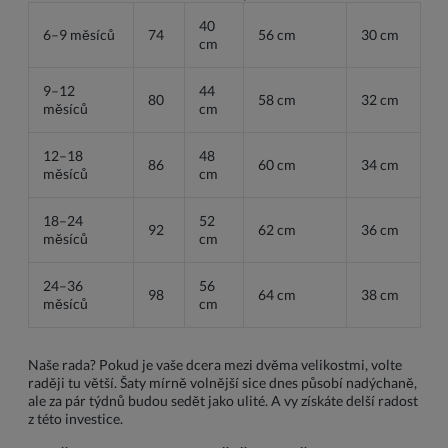
40
6–9 měsíců
74
56 cm
30 cm
cm
9–12
44
80
58 cm
32 cm
měsíců
cm
12–18
48
86
60 cm
34 cm
měsíců
cm
18–24
52
92
62 cm
36 cm
měsíců
cm
24–36
56
98
64 cm
38 cm
měsíců
cm
Naše rada? Pokud je vaše dcera mezi dvěma velikostmi, volte
raději tu větší. Šaty mírně volnější sice dnes působí nadýchaně,
ale za pár týdnů budou sedět jako ulité. A vy získáte delší radost
z této investice.