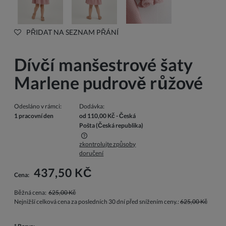
PŘIDAT NA SEZNAM PŘÁNÍ
Dívčí manšestrové šaty
Marlene pudrově růžové
Odesláno v rámci:
Dodávka:
1 pracovní den
od 110,00 Kč
- Česká
Pošta
(Česká republika)
zkontrolujte způsoby
Cena nezahrnuje případné náklady na platbu
doručení
437,50 KČ
Cena:
Běžná cena:
625,00 Kč
Nejnižší celková cena za posledních 30 dní před snížením ceny.:
625,00 Kč