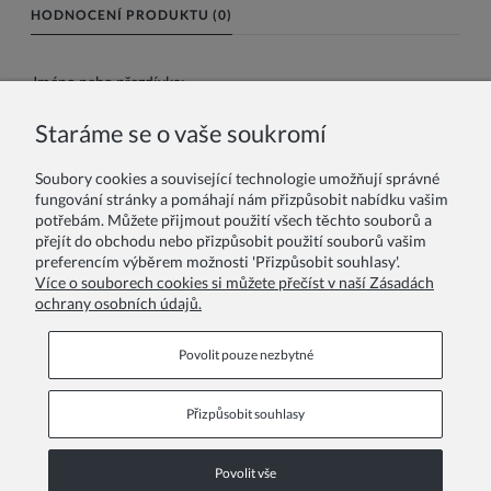
HODNOCENÍ PRODUKTU (0)
Jméno nebo přezdívka:
Staráme se o vaše soukromí
Vaše recenze:
Soubory cookies a související technologie umožňují správné
fungování stránky a pomáhají nám přizpůsobit nabídku vašim
potřebám. Můžete přijmout použití všech těchto souborů a
přejít do obchodu nebo přizpůsobit použití souborů vašim
preferencím výběrem možnosti 'Přizpůsobit souhlasy'.
Více o souborech cookies si můžete přečíst v naší Zásadách
ochrany osobních údajů.
Odeslat
Povolit pouze nezbytné
Přizpůsobit souhlasy
Informační stránky
Povolit vše