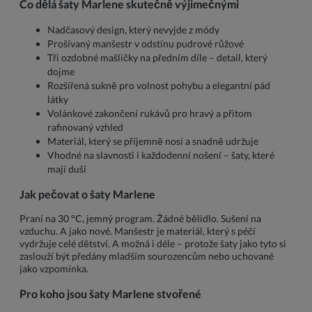
Co dělá šaty Marlene skutečně výjimečnými
Nadčasový design, který nevyjde z módy
Prošívaný manšestr v odstínu pudrové růžové
Tři ozdobné mašličky na předním díle – detail, který
dojme
Rozšířená sukně pro volnost pohybu a elegantní pád
látky
Volánkové zakončení rukávů pro hravý a přitom
rafinovaný vzhled
Materiál, který se příjemně nosí a snadně udržuje
Vhodné na slavnosti i každodenní nošení – šaty, které
mají duši
Jak pečovat o šaty Marlene
Praní na 30 °C, jemný program. Žádné bělidlo. Sušení na
vzduchu. A jako nové. Manšestr je materiál, který s péčí
vydržuje celé dětství. A možná i déle – protože šaty jako tyto si
zaslouží být předány mladším sourozencům nebo uchované
jako vzpomínka.
Pro koho jsou šaty Marlene stvořené