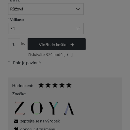
*
Barva:
*
Velikost:
ks
Vložit do košíku
Získáváte
874
bodů [
?
]
*
- Pole je povinné
Hodnocení:
Značka:
zeptejte se na výrobek
doporučit známému