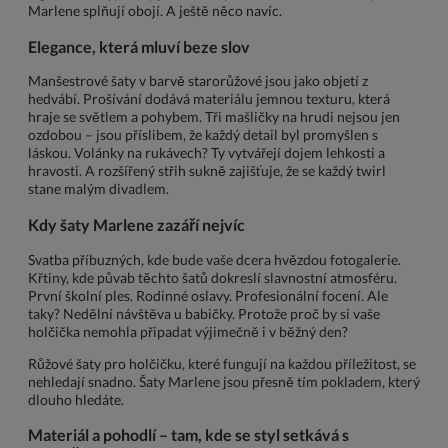
Marlene splňují obojí. A ještě něco navíc.
Elegance, která mluví beze slov
Manšestrové šaty v barvě starorůžové jsou jako objetí z
hedvábí. Prošívání dodává materiálu jemnou texturu, která
hraje se světlem a pohybem. Tři mašličky na hrudi nejsou jen
ozdobou – jsou příslibem, že každý detail byl promyšlen s
láskou. Volánky na rukávech? Ty vytvářejí dojem lehkosti a
hravosti. A rozšířený střih sukně zajišťuje, že se každý twirl
stane malým divadlem.
Kdy šaty Marlene zazáří nejvíc
Svatba příbuzných, kde bude vaše dcera hvězdou fotogalerie.
Křtiny, kde půvab těchto šatů dokreslí slavnostní atmosféru.
První školní ples. Rodinné oslavy. Profesionální focení. Ale
taky? Nedělní návštěva u babičky. Protože proč by si vaše
holčička nemohla připadat výjimečně i v běžný den?
Růžové šaty pro holčičku, které fungují na každou příležitost, se
nehledají snadno. Šaty Marlene jsou přesně tím pokladem, který
dlouho hledáte.
Materiál a pohodlí – tam, kde se styl setkává s