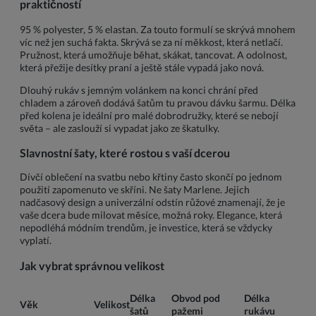
praktičností
95 % polyester, 5 % elastan. Za touto formulí se skrývá mnohem
víc než jen suchá fakta. Skrývá se za ní měkkost, která netlačí.
Pružnost, která umožňuje běhat, skákat, tancovat. A odolnost,
která přežije desítky praní a ještě stále vypadá jako nová.
Dlouhý rukáv s jemným volánkem na konci chrání před
chladem a zároveň dodává šatům tu pravou dávku šarmu. Délka
před kolena je ideální pro malé dobrodružky, které se nebojí
světa – ale zaslouží si vypadat jako ze škatulky.
Slavnostní šaty, které rostou s vaší dcerou
Dívčí oblečení na svatbu nebo křtiny často skončí po jednom
použití zapomenuto ve skříni. Ne šaty Marlene. Jejich
nadčasový design a univerzální odstín růžové znamenají, že je
vaše dcera bude milovat měsíce, možná roky. Elegance, která
nepodléhá módním trendům, je investice, která se vždycky
vyplatí.
Jak vybrat správnou velikost
Délka
Obvod pod
Délka
Věk
Velikost
šatů
pažemi
rukávu