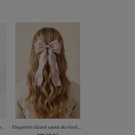
Růžová kabelka pro holčičku s mašlí a perličkami
Elegantní růžová spona do vlasů s mašlí – slavnostní doplněk pro dívky