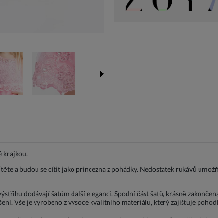
é krajkou.
ítěte a budou se cítit jako princezna z pohádky. Nedostatek rukávů umožň
ýstřihu dodávají šatům další eleganci. Spodní část šatů, krásně zakončená
ení. Vše je vyrobeno z vysoce kvalitního materiálu, který zajišťuje pohodl