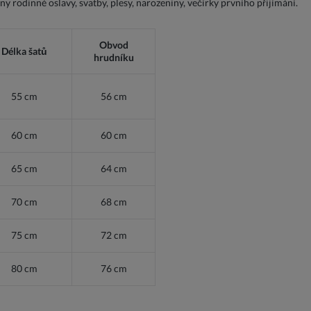
ny rodinné oslavy, svatby, plesy, narozeniny, večírky prvního přijímání.
Obvod
Délka šatů
hrudníku
55 cm
56 cm
60 cm
60 cm
65 cm
64 cm
70 cm
68 cm
75 cm
72 cm
80 cm
76 cm