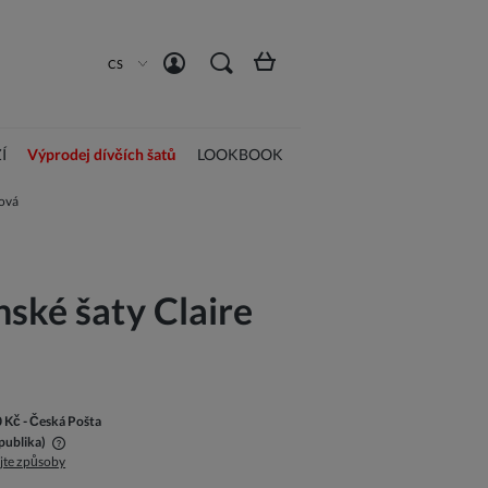
Vytvořit účet
Přihlásit se
CS
Í
Výprodej dívčích šatů
LOOKBOOK
žová
nské šaty Claire
0 Kč
- Česká Pošta
publika)
jte způsoby