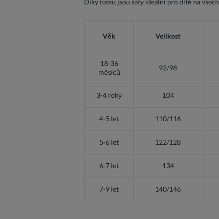
Díky tomu jsou šaty ideální pro dítě na všech
Věk
Velikost
18-36
92/98
měsíců
3-4 roky
104
4-5 let
110/116
5-6 let
122/128
6-7 let
134
7-9 let
140/146