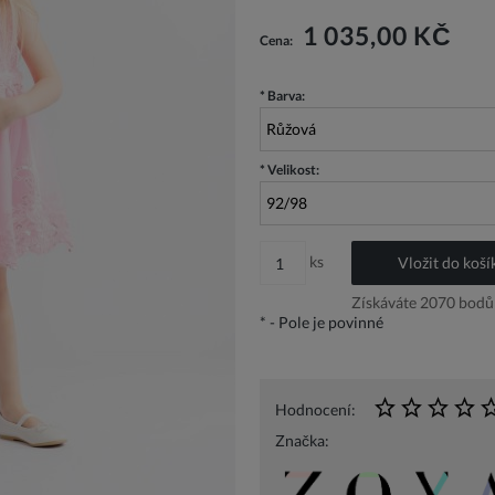
Cena nezahrnuje případné náklady n
1 035,00 KČ
Cena:
*
Barva:
*
Velikost:
ks
Vložit do koší
Získáváte
2070
bodů 
*
- Pole je povinné
Hodnocení:
Značka: