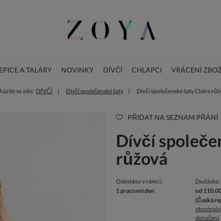
PICE A TALÁRY
NOVINKY
DÍVČÍ
CHLAPCI
VRÁCENÍ ZBOŽ
ázíte se zde:
DÍVČÍ
Dívčí společenské šaty
Dívčí společenské šaty Claire rů
BLOG
DOPLŇKY
Vánoční dětské šaty
PŘIDAT NA SEZNAM PŘÁNÍ
Dívčí společe
růžová
Odesláno v rámci:
Dodávka:
1 pracovní den
od 110,0
(Česká re
zkontrolu
doručení