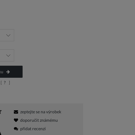
a platbu
ku
[
?
]
zeptejte se na výrobek
doporučit známému
přidat recenzi