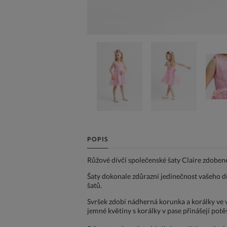
POPIS
Růžové dívčí společenské šaty Claire zdoben
Šaty dokonale zdůrazní jedinečnost vašeho d
šatů.
Svršek zdobí nádherná korunka a korálky ve v
jemné květiny s korálky v pase přinášejí potěš