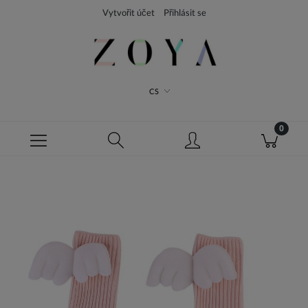
Vytvořit účet
Přihlásit se
CS