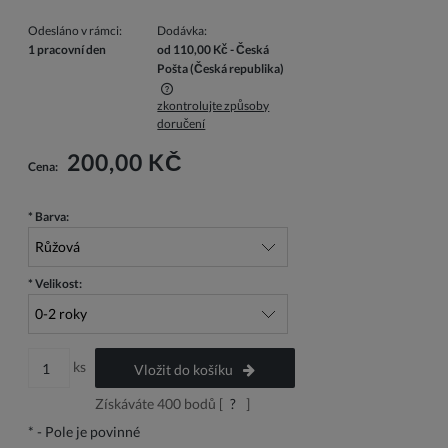
Odesláno v rámci:
Dodávka:
1 pracovní den
od 110,00 Kč
- Česká
Pošta
(Česká republika)
zkontrolujte způsoby
Cena nezahrnuje případné náklady na platbu
doručení
200,00 KČ
Cena:
*
Barva:
*
Velikost:
ks
Vložit do košíku
Získáváte
400
bodů [
?
]
*
- Pole je povinné