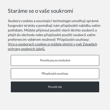
Staráme se o vaše soukromí
Vaše recenze:
Soubory cookies a související technologie umožňují správné
fungování stránky a pomáhají nám přizpůsobit nabídku vašim
potřebám. Můžete přijmout použití všech těchto souborů a
přejít do obchodu nebo přizpůsobit použití souborů vašim
preferencím výběrem možnosti 'Přizpůsobit souhlasy'.
Více o souborech cookies si můžete přečíst v naší Zásadách
ochrany osobních údajů.
Odeslat
Povolit pouze nezbytné
Přizpůsobit souhlasy
Informační stránky
Povolit vše
COPYRIGHT © 2026 ZOYA GROUP
Zobrazit plnou verzi stránky