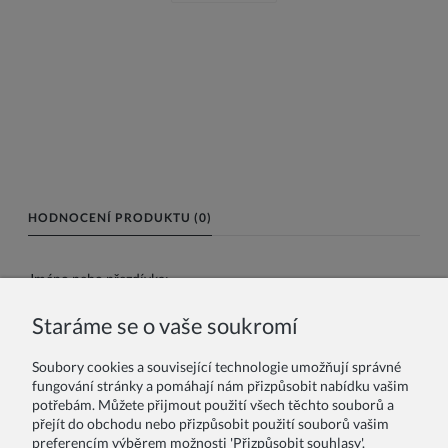
HODNOCENÍ PRODUKTU (0)
Jméno nebo přezdívka:
Staráme se o vaše soukromí
Vaše recenze:
Soubory cookies a související technologie umožňují správné
fungování stránky a pomáhají nám přizpůsobit nabídku vašim
potřebám. Můžete přijmout použití všech těchto souborů a
přejít do obchodu nebo přizpůsobit použití souborů vašim
preferencím výběrem možnosti 'Přizpůsobit souhlasy'.