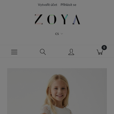
Vytvořit účet
Přihlásit se
CS