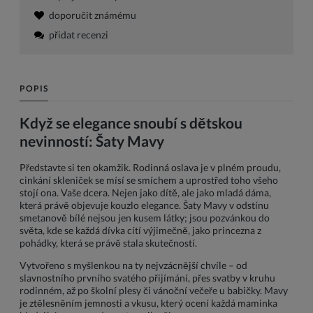
doporučit známému
přidat recenzi
POPIS
Když se elegance snoubí s dětskou
nevinností: Šaty Mavy
Představte si ten okamžik. Rodinná oslava je v plném proudu,
cinkání skleniček se mísí se smíchem a uprostřed toho všeho
stojí ona. Vaše dcera. Nejen jako dítě, ale jako mladá dáma,
která právě objevuje kouzlo elegance. Šaty Mavy v odstínu
smetanově bílé nejsou jen kusem látky; jsou pozvánkou do
světa, kde se každá dívka cítí výjimečně, jako princezna z
pohádky, která se právě stala skutečností.
Vytvořeno s myšlenkou na ty nejvzácnější chvíle – od
slavnostního prvního svatého přijímání, přes svatby v kruhu
rodinném, až po školní plesy či vánoční večeře u babičky. Mavy
je ztělesněním jemnosti a vkusu, který ocení každá maminka