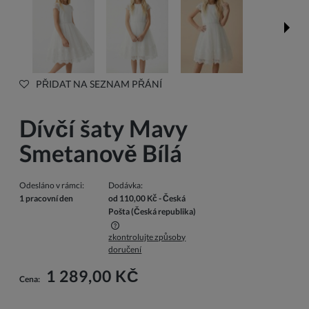
PŘIDAT NA SEZNAM PŘÁNÍ
Dívčí šaty Mavy
Smetanově Bílá
Odesláno v rámci:
Dodávka:
1 pracovní den
od 110,00 Kč
- Česká
Pošta
(Česká republika)
zkontrolujte způsoby
Cena nezahrnuje případné náklady na platbu
doručení
1 289,00 KČ
Cena: