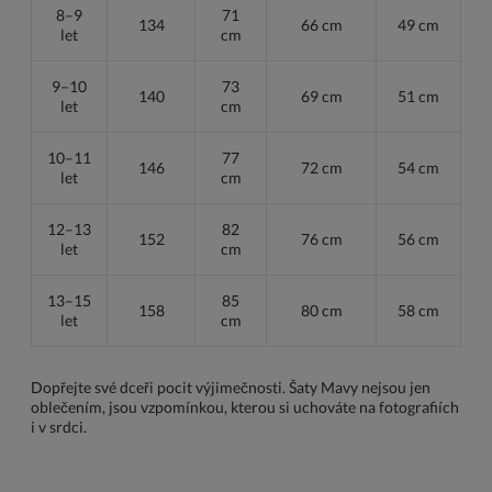
8–9
71
134
66 cm
49 cm
let
cm
9–10
73
140
69 cm
51 cm
let
cm
10–11
77
146
72 cm
54 cm
let
cm
12–13
82
152
76 cm
56 cm
let
cm
13–15
85
158
80 cm
58 cm
let
cm
Dopřejte své dceři pocit výjimečnosti. Šaty Mavy nejsou jen
oblečením, jsou vzpomínkou, kterou si uchováte na fotografiích
i v srdci.