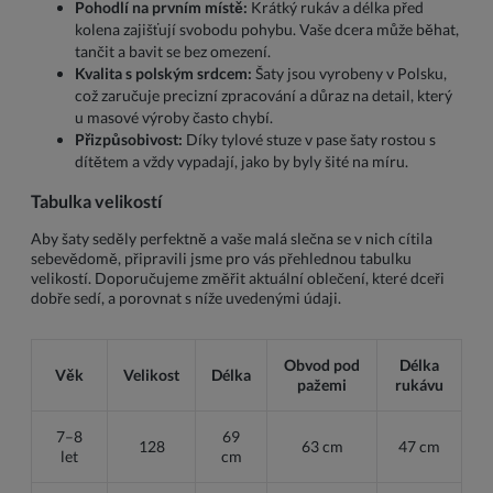
Pohodlí na prvním místě:
Krátký rukáv a délka před
kolena zajišťují svobodu pohybu. Vaše dcera může běhat,
tančit a bavit se bez omezení.
Kvalita s polským srdcem:
Šaty jsou vyrobeny v Polsku,
což zaručuje precizní zpracování a důraz na detail, který
u masové výroby často chybí.
Přizpůsobivost:
Díky tylové stuze v pase šaty rostou s
dítětem a vždy vypadají, jako by byly šité na míru.
Tabulka velikostí
Aby šaty seděly perfektně a vaše malá slečna se v nich cítila
sebevědomě, připravili jsme pro vás přehlednou tabulku
velikostí. Doporučujeme změřit aktuální oblečení, které dceři
dobře sedí, a porovnat s níže uvedenými údaji.
Obvod pod
Délka
Věk
Velikost
Délka
pažemi
rukávu
7–8
69
128
63 cm
47 cm
let
cm