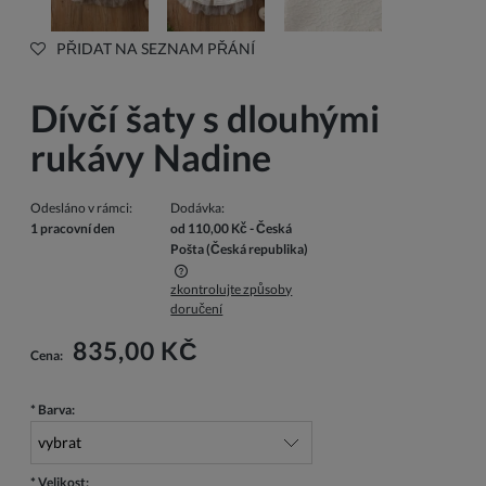
PŘIDAT NA SEZNAM PŘÁNÍ
Dívčí šaty s dlouhými
rukávy Nadine
Odesláno v rámci:
Dodávka:
1 pracovní den
od 110,00 Kč
- Česká
Pošta
(Česká republika)
zkontrolujte způsoby
Cena nezahrnuje případné náklady na platbu
doručení
835,00 KČ
Cena:
*
Barva:
*
Velikost: