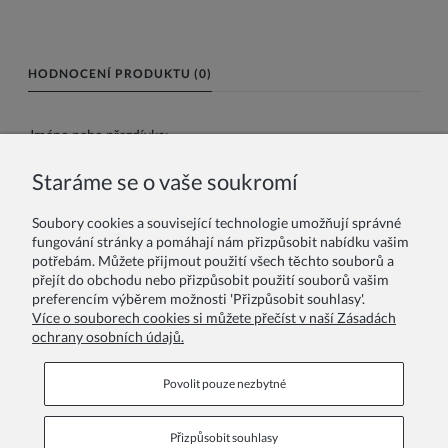
HODNOCENÍ PRODUKTU (0)
Jméno nebo přezdívka:
Staráme se o vaše soukromí
Vaše recenze:
Soubory cookies a související technologie umožňují správné
fungování stránky a pomáhají nám přizpůsobit nabídku vašim
potřebám. Můžete přijmout použití všech těchto souborů a
přejít do obchodu nebo přizpůsobit použití souborů vašim
preferencím výběrem možnosti 'Přizpůsobit souhlasy'.
Více o souborech cookies si můžete přečíst v naší Zásadách
ochrany osobních údajů.
Odeslat
Povolit pouze nezbytné
Přizpůsobit souhlasy