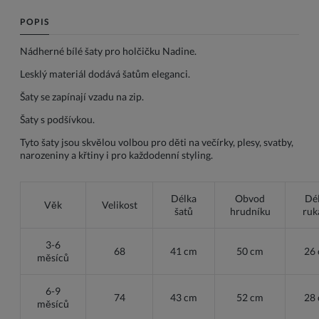
POPIS
Nádherné bílé šaty pro holčičku Nadine.
Lesklý materiál dodává šatům eleganci.
Šaty se zapínají vzadu na zip.
Šaty s podšívkou.
Tyto šaty jsou skvělou volbou pro děti na večírky, plesy, svatby,
narozeniny a křtiny i pro každodenní styling.
Délka
Obvod
Dé
Věk
Velikost
šatů
hrudníku
ruk
3-6
68
41 cm
50 cm
26
měsíců
6-9
74
43 cm
52 cm
28
měsíců