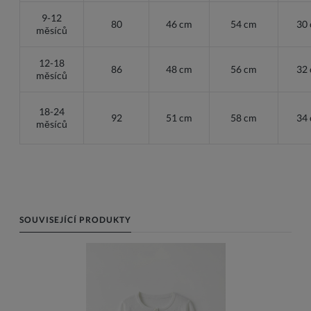
9-12
80
46 cm
54 cm
30
měsíců
12-18
86
48 cm
56 cm
32
měsíců
18-24
92
51 cm
58 cm
34
měsíců
SOUVISEJÍCÍ PRODUKTY