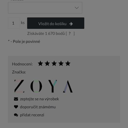
ks
Vložit do košíku
Získáváte
1 670
bodů [
?
]
*
- Pole je povinné
Hodnocení:
Značka:
zeptejte se na výrobek
doporučit známému
přidat recenzi