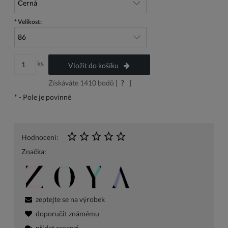
*
Velikost:
ks
Vložit do košíku
Získáváte
1410
bodů [
?
]
*
- Pole je povinné
Hodnocení:
Značka:
zeptejte se na výrobek
doporučit známému
přidat recenzi