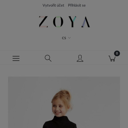
Vytvořit účet
Přihlásit se
CS