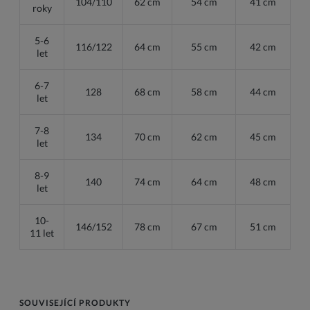
104/110
62 cm
54 cm
41 cm
roky
5-6
116/122
64 cm
55 cm
42 cm
let
6-7
128
68 cm
58 cm
44 cm
let
7-8
134
70 cm
62 cm
45 cm
let
8-9
140
74 cm
64 cm
48 cm
let
10-
146/152
78 cm
67 cm
51 cm
11
let
SOUVISEJÍCÍ PRODUKTY