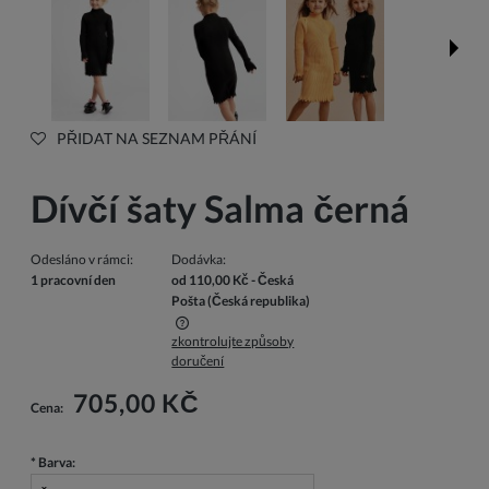
PŘIDAT NA SEZNAM PŘÁNÍ
Dívčí šaty Salma černá
Odesláno v rámci:
Dodávka:
1 pracovní den
od 110,00 Kč
- Česká
Pošta
(Česká republika)
zkontrolujte způsoby
Cena nezahrnuje případné náklady na platbu
doručení
705,00 KČ
Cena:
*
Barva: