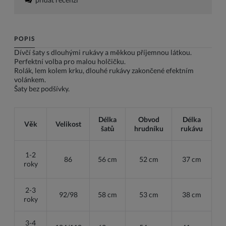
POPIS
Dívčí šaty s dlouhými rukávy a měkkou příjemnou látkou.
Perfektní volba pro malou holčičku.
Rolák, lem kolem krku, dlouhé rukávy zakončené efektním
volánkem.
Šaty bez podšívky.
Délka
Obvod
Délka
Věk
Velikost
šatů
hrudníku
rukávu
1-2
86
56 cm
52 cm
37 cm
roky
2-3
92/98
58 cm
53 cm
38 cm
roky
3-4