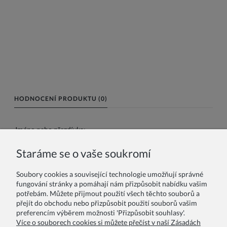
HODNOCENÍ PRODUKTU (0)
Jméno nebo přezdívka:
Staráme se o vaše soukromí
Vaše recenze:
Soubory cookies a související technologie umožňují správné
fungování stránky a pomáhají nám přizpůsobit nabídku vašim
potřebám. Můžete přijmout použití všech těchto souborů a
přejít do obchodu nebo přizpůsobit použití souborů vašim
preferencím výběrem možnosti 'Přizpůsobit souhlasy'.
Více o souborech cookies si můžete přečíst v naší Zásadách