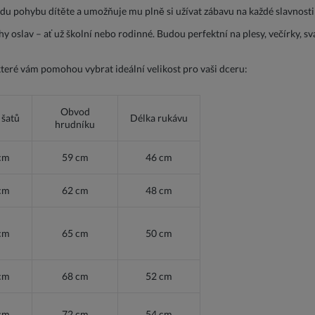
bodu pohybu dítěte a umožňuje mu plně si užívat zábavu na každé slavnos
hy oslav – ať už školní nebo rodinné. Budou perfektní na plesy, večírky, sv
které vám pomohou vybrat ideální velikost pro vaši dceru:
Obvod
 šatů
Délka rukávu
hrudníku
cm
59 cm
46 cm
cm
62 cm
48 cm
cm
65 cm
50 cm
cm
68 cm
52 cm
cm
72 cm
54 cm