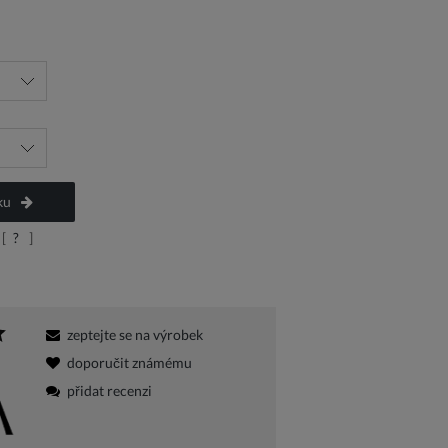
ku
[
?
]
zeptejte se na výrobek
doporučit známému
přidat recenzi