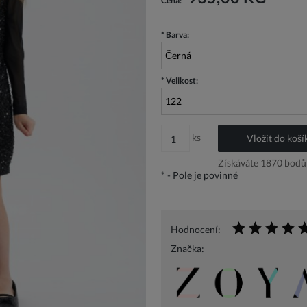
Cena:
*
Barva:
*
Velikost:
ks
Vložit do koší
Získáváte
1870
bodů 
*
- Pole je povinné
Hodnocení:
Značka: