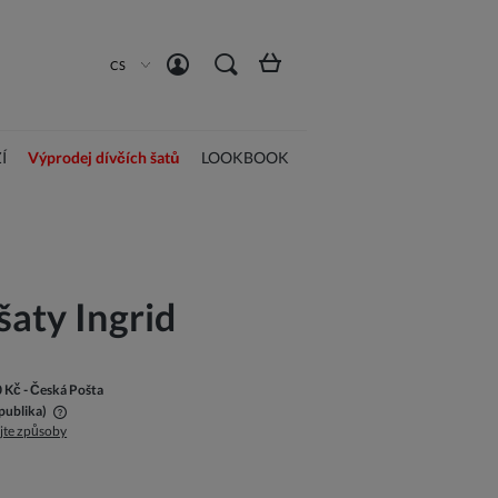
Vytvořit účet
Přihlásit se
CS
Í
Výprodej dívčích šatů
LOOKBOOK
šaty Ingrid
0 Kč
- Česká Pošta
publika)
jte způsoby
a platbu