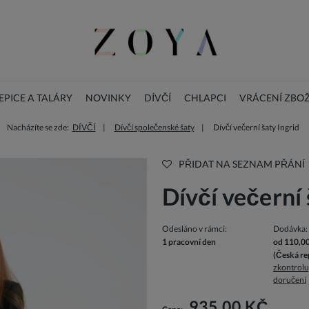
PICE A TALÁRY
NOVINKY
DÍVČÍ
CHLAPCI
VRÁCENÍ ZBOŽ
Nacházíte se zde:
DÍVČÍ
Dívčí společenské šaty
Dívčí večerní šaty Ingrid
BLOG
DOPLŇKY
Vánoční dětské šaty
PŘIDAT NA SEZNAM PŘÁNÍ
Dívčí večerní 
Odesláno v rámci:
Dodávka:
1 pracovní den
od 110,0
(Česká re
zkontrolu
doručení
Cena nezahrnuje případné náklady n
935,00 KČ