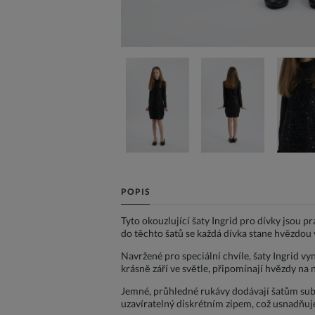
POPIS
Tyto okouzlující šaty Ingrid pro dívky jsou p
do těchto šatů se každá dívka stane hvězdou v
Navržené pro speciální chvíle, šaty Ingrid vy
krásně září ve světle, připomínají hvězdy na 
Jemné, průhledné rukávy dodávají šatům subti
uzavíratelný diskrétním zipem, což usnadňuje