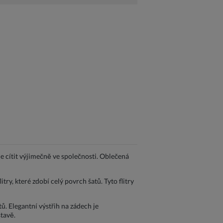
de cítit výjimečně ve společnosti. Oblečená
ry, které zdobí celý povrch šatů. Tyto flitry
ů. Elegantní výstřih na zádech je
stavě.