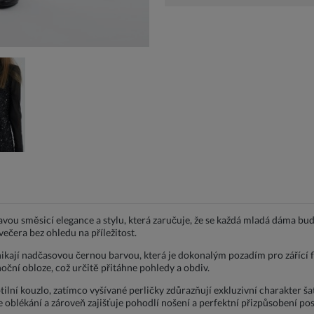
ravou směsicí elegance a stylu, která zaručuje, že se každá mladá dáma bu
ečera bez ohledu na příležitost.
nikají nadčasovou černou barvou, která je dokonalým pozadím pro zářící flit
noční obloze, což určitě přitáhne pohledy a obdiv.
lní kouzlo, zatímco vyšívané perličky zdůrazňují exkluzivní charakter šat
 oblékání a zároveň zajišťuje pohodlí nošení a perfektní přizpůsobení po