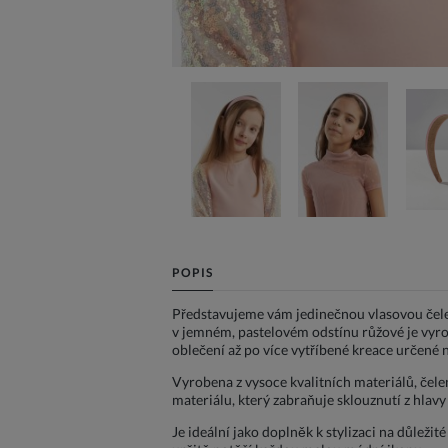
POPIS
Představujeme vám jedinečnou vlasovou čelenk
v jemném, pastelovém odstínu růžové je vyrob
oblečení až po více vytříbené kreace určené na
Vyrobena z vysoce kvalitních materiálů, čele
materiálu, který zabraňuje sklouznutí z hlav
Je ideální jako doplněk k stylizaci na důležit