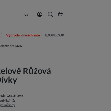
Vytvořit účet
Přihlásit se
CS
Í
Výprodej dívčích šatů
LOOKBOOK
Čelenka pro Dívky
telově Růžová
Dívky
0 Kč
- Česká Pošta
publika)
jte způsoby