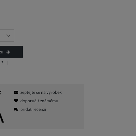
a platbu
ku
?
]
zeptejte se na výrobek
doporučit známému
přidat recenzi