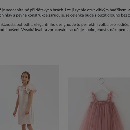
je neocenitelné při dětských hrách. Lze ji rychle otřít vlhkým hadříkem, ab
ch hlav a pevná konstrukce zaručuje, že čelenka bude sloužit dlouho bez zt
nkčnosti, pohodlí a elegantního designu. Je to perfektní volba pro rodiče,
hodlí nošení. Vysoká kvalita zpracování zaručuje spokojenost s nákupem a