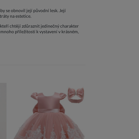
y se obnovil její původní lesk. Její
ráty na estetice.
 kteří chtějí zdůraznit jedinečný charakter
 mnoho příležitostí k vystavení v krásném,