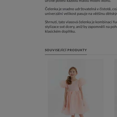
určitě potěší každou malou módní ikonu.
Čelenka je snadno udržovatelná v čistotě, což 
univerzální velikost pasuje na většinu dětský
Shrnutí, tato vlasová čelenka je kombinací fu
stylizace své dcery, aniž by zapomněli na po
klasickém doplňku.
SOUVISEJÍCÍ PRODUKTY