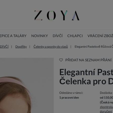
PICE A TALÁRY
NOVINKY
DÍVČÍ
CHLAPCI
VRÁCENÍ ZBOŽ
DÍVČÍ
Doplňky
Čelenky a sponky do vlasů
Elegantní Pastelově Růžová 
BLOG
DOPLŇKY
Vánoční dětské šaty
PŘIDAT NA SEZNAM PŘÁNÍ
Elegantní Pas
Čelenka pro 
Odesláno v rámci:
Dodávka:
1 pracovní den
od 110,0
(Česká re
zkontrolu
doručení