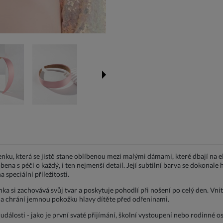
u, která se jistě stane oblíbenou mezi malými dámami, které dbají na ele
ena s péčí o každý, i ten nejmenší detail. Její subtilní barva se dokona
 speciální příležitosti.
nka si zachovává svůj tvar a poskytuje pohodlí při nošení po celý den. Vn
y a chrání jemnou pokožku hlavy dítěte před odřeninami.
é události - jako je první svaté přijímání, školní vystoupení nebo rodinné o