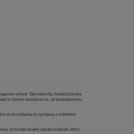
gantní vzhled. Tato klasická, hladká čelenka
le hodí k různým kombinacím, od každodenního
itřní strana čelenky je vyrobena z měkkého
slavy. Je to také skvělý nápad na dárek, který