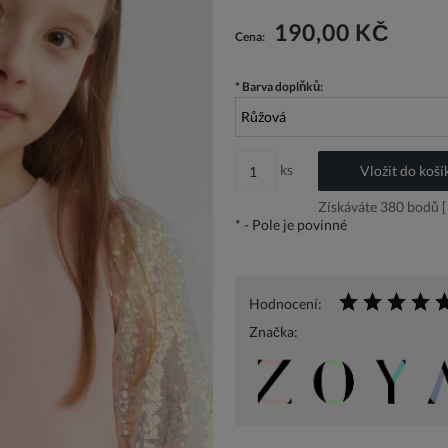
Cena nezahrnuje případné náklady n
190,00 KČ
Cena:
*
Barva doplňků:
ks
Vložit do koší
Získáváte
380
bodů [
*
- Pole je povinné
Hodnocení:
Značka: