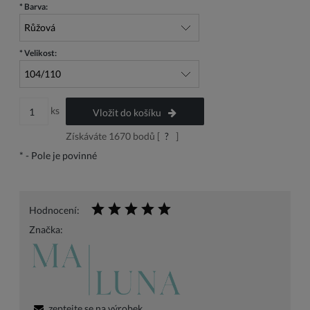
*
Barva:
*
Velikost:
ks
Vložit do košíku
Získáváte
1670
bodů [
?
]
*
- Pole je povinné
Hodnocení:
Značka:
zeptejte se na výrobek