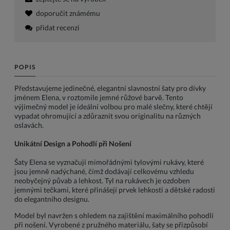
doporučit známému
přidat recenzi
POPIS
Představujeme jedinečné, elegantní slavnostní šaty pro dívky
jménem Elena, v roztomile jemné růžové barvě. Tento
výjimečný model je ideální volbou pro malé slečny, které chtějí
vypadat ohromující a zdůraznit svou originalitu na různých
oslavách.
Unikátní Design a Pohodlí při Nošení
Šaty Elena se vyznačují mimořádnými tylovými rukávy, které
jsou jemně nadýchané, čímž dodávají celkovému vzhledu
neobyčejný půvab a lehkost. Tyl na rukávech je ozdoben
jemnými tečkami, které přinášejí prvek lehkosti a dětské radosti
do elegantního designu.
Model byl navržen s ohledem na zajištění maximálního pohodlí
při nošení. Vyrobené z pružného materiálu, šaty se přizpůsobí