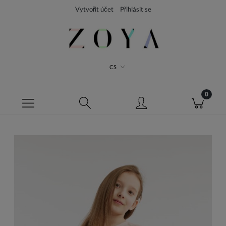
Vytvořit účet
Přihlásit se
CS