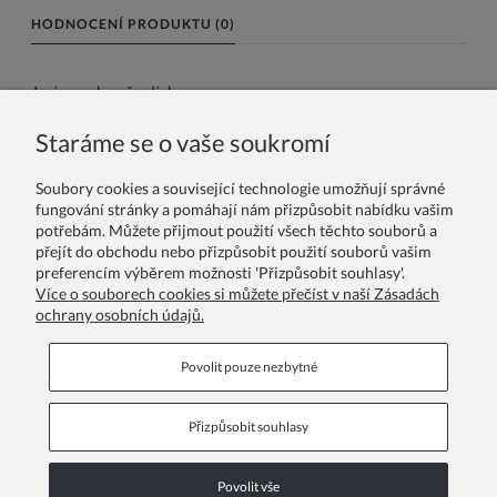
HODNOCENÍ PRODUKTU (0)
Jméno nebo přezdívka:
Staráme se o vaše soukromí
Vaše recenze:
Soubory cookies a související technologie umožňují správné
fungování stránky a pomáhají nám přizpůsobit nabídku vašim
potřebám. Můžete přijmout použití všech těchto souborů a
přejít do obchodu nebo přizpůsobit použití souborů vašim
preferencím výběrem možnosti 'Přizpůsobit souhlasy'.
Více o souborech cookies si můžete přečíst v naší Zásadách
ochrany osobních údajů.
Odeslat
Povolit pouze nezbytné
Přizpůsobit souhlasy
Informační stránky
Povolit vše