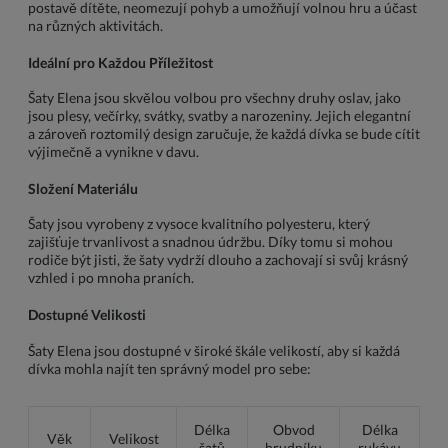
postavě dítěte, neomezují pohyb a umožňují volnou hru a účast
na různých aktivitách.
Ideální pro Každou Příležitost
Šaty Elena jsou skvělou volbou pro všechny druhy oslav, jako
jsou plesy, večírky, svátky, svatby a narozeniny. Jejich elegantní
a zároveň roztomilý design zaručuje, že každá dívka se bude cítit
výjimečně a vynikne v davu.
Složení Materiálu
Šaty jsou vyrobeny z vysoce kvalitního polyesteru, který
zajišťuje trvanlivost a snadnou údržbu. Díky tomu si mohou
rodiče být jisti, že šaty vydrží dlouho a zachovají si svůj krásný
vzhled i po mnoha praních.
Dostupné Velikosti
Šaty Elena jsou dostupné v široké škále velikostí, aby si každá
dívka mohla najít ten správný model pro sebe:
Délka
Obvod
Délka
Věk
Velikost
šatů
hrudníku
rukávu