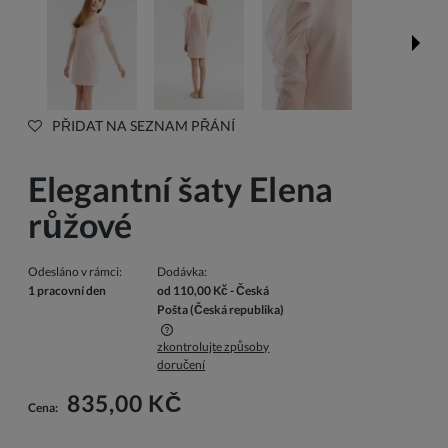
PŘIDAT NA SEZNAM PŘÁNÍ
Elegantní šaty Elena
růžové
Odesláno v rámci:
Dodávka:
1 pracovní den
od 110,00 Kč
- Česká
Pošta
(Česká republika)
zkontrolujte způsoby
Cena nezahrnuje případné náklady na platbu
doručení
835,00 KČ
Cena: