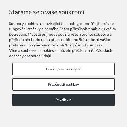
Staráme se o vaše soukromí
Vaše recenze:
Soubory cookies a související technologie umožňují správné
fungování stránky a pomáhají nám přizpůsobit nabídku vašim
potřebám. Můžete přijmout použití všech těchto souborů a
přejít do obchodu nebo přizpůsobit použití souborů vašim
preferencím výběrem možnosti 'Přizpůsobit souhlasy'.
Více o souborech cookies si můžete přečíst v naší Zásadách
ochrany osobních údajů.
Odeslat
Povolit pouze nezbytné
Přizpůsobit souhlasy
Informační stránky
Povolit vše
COPYRIGHT © 2026 ZOYA GROUP
Zobrazit plnou verzi stránky