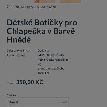
PŘIDAT NA SEZNAM PŘÁNÍ
Dětské Botičky pro
Chlapečka v Barvě
Hnědé
Odesláno v rámci:
Dodávka:
1 pracovní den
od 110,00 Kč
- Česká
Pošta
(Česká republika)
zkontrolujte způsoby
Cena nezahrnuje případné náklady na platbu
doručení
350,00 KČ
Cena:
*
Barva: