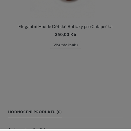
Elegantní Hnědé Dětské Botičky pro Chlapečka
350,00 Kč
Vložit do košíku
HODNOCENÍ PRODUKTU (0)
Jméno nebo přezdívka: