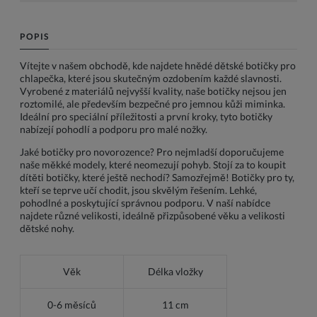
POPIS
Vítejte v našem obchodě, kde najdete hnědé dětské botičky pro
chlapečka, které jsou skutečným ozdobením každé slavnosti.
Vyrobené z materiálů nejvyšší kvality, naše botičky nejsou jen
roztomilé, ale především bezpečné pro jemnou kůži miminka.
Ideální pro speciální příležitosti a první kroky, tyto botičky
nabízejí pohodlí a podporu pro malé nožky.
Jaké botičky pro novorozence? Pro nejmladší doporučujeme
naše měkké modely, které neomezují pohyb. Stojí za to koupit
dítěti botičky, které ještě nechodí? Samozřejmě! Botičky pro ty,
kteří se teprve učí chodit, jsou skvělým řešením. Lehké,
pohodlné a poskytující správnou podporu. V naší nabídce
najdete různé velikosti, ideálně přizpůsobené věku a velikosti
dětské nohy.
Věk
Délka vložky
0-6 měsíců
11 cm