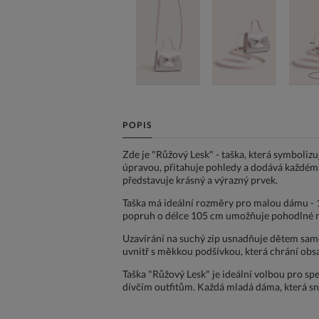
POPIS
Zde je "Růžový Lesk" - taška, která symbolizu
úpravou, přitahuje pohledy a dodává každému o
představuje krásný a výrazný prvek.
Taška má ideální rozměry pro malou dámu - 12
popruh o délce 105 cm umožňuje pohodlné noš
Uzavírání na suchý zip usnadňuje dětem samos
uvnitř s měkkou podšívkou, která chrání ob
Taška "Růžový Lesk" je ideální volbou pro spec
dívčím outfitům. Každá mladá dáma, která sní 