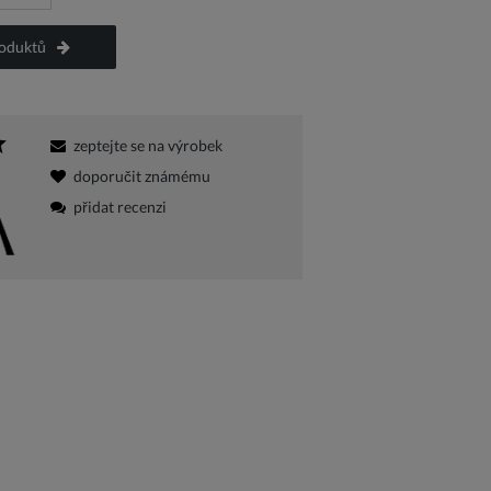
roduktů
zeptejte se na výrobek
doporučit známému
přidat recenzi