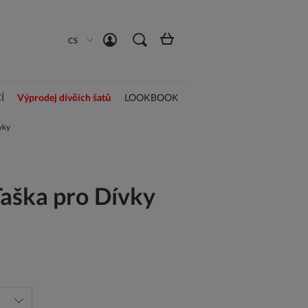
Vytvořit účet
Přihlásit se
CS
Í
Výprodej dívčích šatů
LOOKBOOK
vky
aška pro Dívky