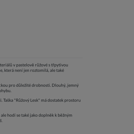
teriálů v pastelově růžové s třpytivou
 která není jen roztomilá, ale také
ickou pro důležité drobnosti. Dlouhý, jemný
ohybu.
ti. Taška "Růžový Lesk" má dostatek prostoru
y, ale hodí se také jako doplněk k běžným
d.