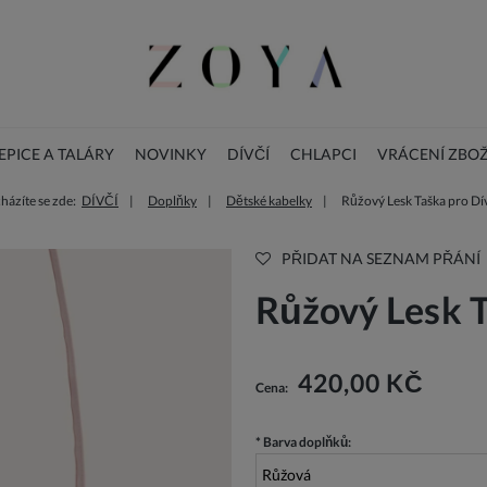
PICE A TALÁRY
NOVINKY
DÍVČÍ
CHLAPCI
VRÁCENÍ ZBOŽ
házíte se zde:
DÍVČÍ
Doplňky
Dětské kabelky
Růžový Lesk Taška pro Dí
BLOG
DOPLŇKY
Vánoční dětské šaty
PŘIDAT NA SEZNAM PŘÁNÍ
Růžový Lesk T
420,00 KČ
Cena:
*
Barva doplňků: