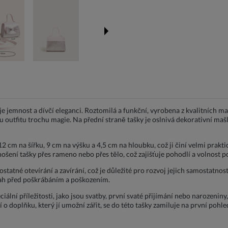
je jemnost a dívčí eleganci. Roztomilá a funkční, vyrobena z kvalitních ma
utfitu trochu magie. Na přední straně tašky je oslnivá dekorativní mašle,
 cm na šířku, 9 cm na výšku a 4,5 cm na hloubku, což ji činí velmi prakt
ení tašky přes rameno nebo přes tělo, což zajišťuje pohodlí a volnost p
tatné otevírání a zavírání, což je důležité pro rozvoj jejich samostatnos
sah před poškrábáním a poškozením.
iální příležitosti, jako jsou svatby, první svaté přijímání nebo narozenin
o doplňku, který jí umožní zářit, se do této tašky zamiluje na první pohle