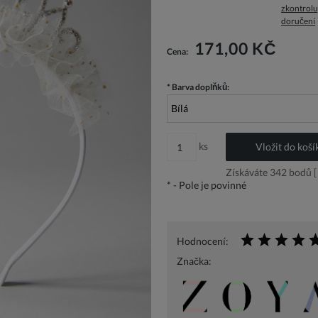
zkontrolu
doručení
Cena nezahrnuje případné náklady n
171,00 KČ
Cena:
*
Barva doplňků:
ks
Vložit do koší
Získáváte
342
bodů [
*
- Pole je povinné
Hodnocení:
Značka: