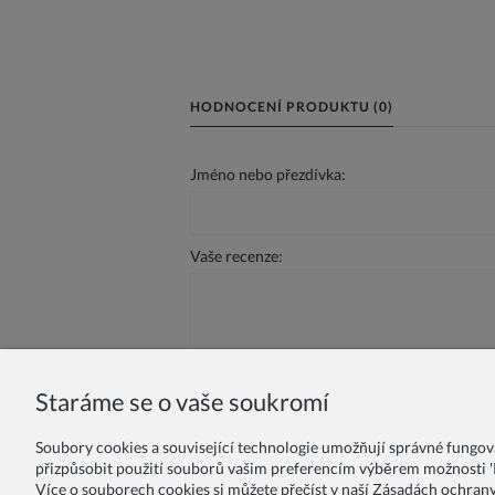
HODNOCENÍ PRODUKTU (0)
Jméno nebo přezdívka:
Vaše recenze:
Staráme se o vaše soukromí
Odeslat
Soubory cookies a související technologie umožňují správné fungo
přizpůsobit použití souborů vašim preferencím výběrem možnosti 'P
Více o souborech cookies si můžete přečíst v naší Zásadách ochran