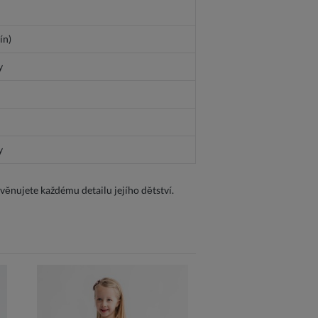
ín)
y
y
 věnujete každému detailu jejího dětství.