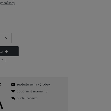
jte způsoby
a platbu
ku
?
]
zeptejte se na výrobek
doporučit známému
přidat recenzi