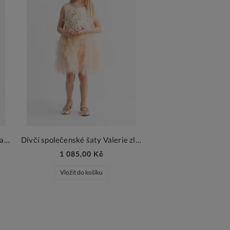
Dívčí společenské šaty Floria zlatá
Dívčí společenské šaty Valerie zlatá
1 085,00 Kč
Vložit do košíku