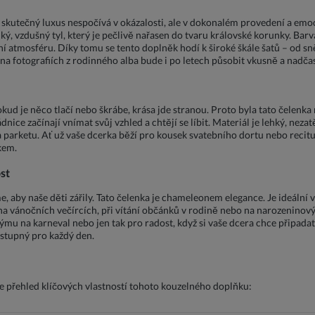
 skutečný luxus nespočívá v okázalosti, ale v dokonalém provedení a emocí
ý, vzdušný tyl, který je pečlivě nařasen do tvaru královské korunky. Barv
stní atmosféru. Díky tomu se tento doplněk hodí k široké škále šatů – od 
 na fotografiích z rodinného alba bude i po letech působit vkusně a nadča
Pokud je něco tlačí nebo škrábe, krása jde stranou. Proto byla tato čele
dnice začínají vnímat svůj vzhled a chtějí se líbit. Materiál je lehký, neza
a parketu. Ať už vaše dcerka běží pro kousek svatebního dortu nebo recitu
kem.
st
me, aby naše děti zářily. Tato čelenka je chameleonem elegance. Je ideální
a vánočních večírcích, při vítání občánků v rodině nebo na narozeninový
týmu na karneval nebo jen tak pro radost, když si vaše dcera chce připa
ostupný pro každý den.
e přehled klíčových vlastností tohoto kouzelného doplňku: