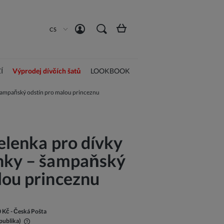
Vytvořit účet
Přihlásit se
CS
Í
Výprodej dívčích šatů
LOOKBOOK
– šampaňský odstín pro malou princeznu
čelenka pro dívky
unky – šampaňský
lou princeznu
0 Kč
- Česká Pošta
publika)