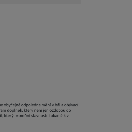
se obyčejné odpoledne mění v bál a obývací
 vám doplněk, který není jen ozdobou do
il, který promění slavnostní okamžik v