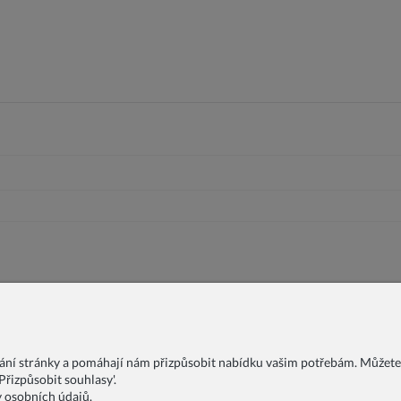
vání stránky a pomáhají nám přizpůsobit nabídku vašim potřebám. Můžete
řizpůsobit souhlasy'.
y osobních údajů.