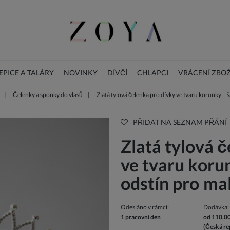
PICE A TALÁRY
NOVINKY
DÍVČÍ
CHLAPCI
VRÁCENÍ ZBOŽ
Čelenky a sponky do vlasů
Zlatá tylová čelenka pro dívky ve tvaru korunky 
BLOG
DOPLŇKY
Vánoční dětské šaty
PŘIDAT NA SEZNAM PŘÁNÍ
Zlatá tylová 
ve tvaru kor
odstín pro ma
Odesláno v rámci:
Dodávka:
1 pracovní den
od 110,0
(Česká re