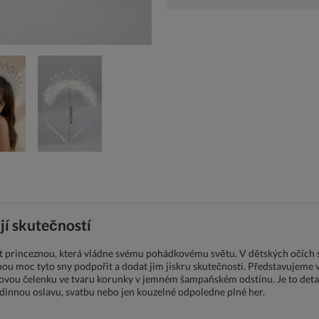
jí skutečností
ýt princeznou, která vládne svému pohádkovému světu. V dětských očích 
nou moc tyto sny podpořit a dodat jim jiskru skutečnosti. Představujeme
 tylovou čelenku ve tvaru korunky v jemném šampaňském odstínu. Je to deta
innou oslavu, svatbu nebo jen kouzelné odpoledne plné her.