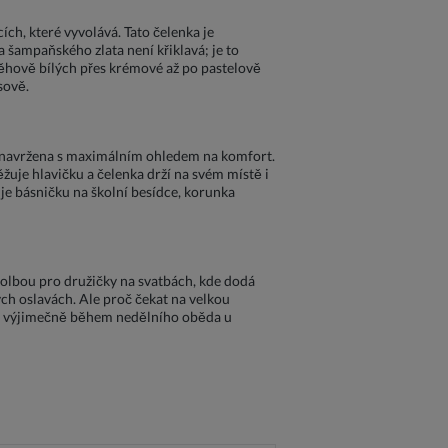
ch, které vyvolává. Tato čelenka je
a šampaňského zlata není křiklavá; je to
sněhově bílých přes krémové až po pastelově
sově.
nka navržena s maximálním ohledem na komfort.
těžuje hlavičku a čelenka drží na svém místě i
je básničku na školní besídce, korunka
 volbou pro družičky na svatbách, kde dodá
ch oslavách. Ale proč čekat na velkou
dat výjimečně během nedělního oběda u