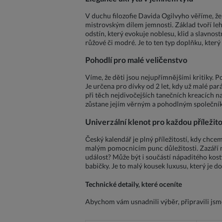
V duchu filozofie Davida Ogilvyho věříme, že
mistrovským dílem jemnosti. Základ tvoří lehk
odstín, který evokuje noblesu, klid a slavno
růžové či modré. Je to ten typ doplňku, který
Pohodlí pro malé veličenstvo
Víme, že děti jsou nejupřímnějšími kritiky. 
Je určena pro dívky od 2 let, kdy už malé pará
při těch nejdivočejších tanečních kreacích n
zůstane jejím věrným a pohodlným společní
Univerzální klenot pro každou příležito
Český kalendář je plný příležitostí, kdy chce
malým pomocnicím punc důležitosti. Zazáří n
událost? Může být i součástí nápaditého kos
babičky. Je to malý kousek luxusu, který je d
Technické detaily, které oceníte
Abychom vám usnadnili výběr, připravili jsm