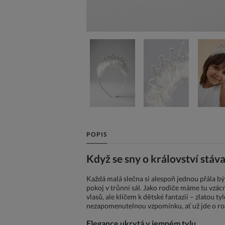
POPIS
Když se sny o království stáva
Každá malá slečna si alespoň jednou přála b
pokoj v trůnní sál. Jako rodiče máme tu vzác
vlasů, ale klíčem k dětské fantazii – zlatou
nezapomenutelnou vzpomínku, ať už jde o rod
Elegance ukrytá v jemném tylu