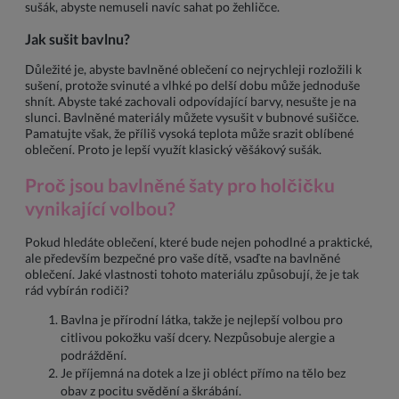
sušák, abyste nemuseli navíc sahat po žehličce.
Jak sušit bavlnu?
Důležité je, abyste bavlněné oblečení co nejrychleji rozložili k
sušení, protože svinuté a vlhké po delší dobu může jednoduše
shnít. Abyste také zachovali odpovídající barvy, nesušte je na
slunci. Bavlněné materiály můžete vysušit v bubnové sušičce.
Pamatujte však, že příliš vysoká teplota může srazit oblíbené
oblečení. Proto je lepší využít klasický věšákový sušák.
Proč jsou bavlněné šaty pro holčičku
vynikající volbou?
Pokud hledáte oblečení, které bude nejen pohodlné a praktické,
ale především bezpečné pro vaše dítě, vsaďte na bavlněné
oblečení. Jaké vlastnosti tohoto materiálu způsobují, že je tak
rád vybírán rodiči?
Bavlna je přírodní látka, takže je nejlepší volbou pro
citlivou pokožku vaší dcery. Nezpůsobuje alergie a
podráždění.
Je příjemná na dotek a lze ji obléct přímo na tělo bez
obav z pocitu svědění a škrábání.