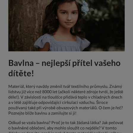
Bavlna – nejlepší přítel vašeho
dítěte!
Materiál, který navždy změnil tvář textilního průmyslu. Známý
lidstvu již více než 8000 let (ačkoli některé zdroje tvrdí, že ještě
déle!). V závislosti na tloušťce přidává teplo v chladných dnech
a v létě zajišťuje odpovídající cirkulaci vzduchu. Široce
používaný také při výrobě obvazových materiálů. O čem je řeč?
Poznejte blíže bavlnu a zamilujte si ji!
Odkud se vzala bavlna? Proč je to tak žádaná látka? Jak pečovat
o bavlněné oblečení, aby mohlo sloužit co nejdéle? V tomto