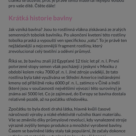
článku se dozvíte, proč je právě tento materiál nejlepší volbou
pro vaše dítě. Čtěte dále!
Krátká historie bavlny
Jak vzniká bavlna? Jsou to rostlinná vlákna získávaná ze zralých
semenných tobolek bavlníku. Po ukončení kvetení této rostliny
tobolka praská a vypouští ven specifickou „vatu". To je právě ten
nejžádanější a nejcennější fragment rostliny, který
zrevolucional celý textilní a oděvní průmysl.
Říká se, že bavlnu znali již Egypťané 12 tisíc let př. n. l. První
potvrzené stopy semen však pocházejí z jeskyní v Mexiku z
období kolem roku 7000 př. n. l. Jiné zdroje uvádějí, že tato
rostlina byla také využívána ve Střední Americe indiánskými
kmeny od přibližně roku 6000 př. n. l., zatímco v Číně a Indii
(které jsou v současnosti největšími vývozci této suroviny) je
známa asi 5000 let. Co je zajímavé, do Evropy se bavlna dostala
relativně pozdě, až na počátku středověku.
Zpočátku to byla dosti drahá látka, hlavně kvůli časové
náročnosti výroby a nízké efektivitě ručního tkaní materiálu.
Vše se změnilo díky průmyslové revoluci, kdy vynalezené stroje
výrazně zvýšily tempo produkce a množství vyrobené bavlny.
Časem se bavlněné látky staly tak populární, že začaly dokonce