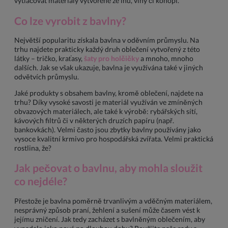
vytlačovat materiály vytvořené ze lnu, vlny či konopí.
Co lze vyrobit z bavlny?
Největší popularitu získala bavlna v oděvním průmyslu. Na
trhu najdete prakticky každý druh oblečení vytvořený z této
látky – tričko, kraťasy,
šaty pro holčičky
a mnoho, mnoho
dalších. Jak se však ukazuje, bavlna je využívána také v jiných
odvětvích průmyslu.
Jaké produkty s obsahem bavlny, kromě oblečení, najdete na
trhu? Díky vysoké savosti je materiál využíván ve zmíněných
obvazových materiálech, ale také k výrobě: rybářských sítí,
kávových filtrů či v některých druzích papíru (např.
bankovkách). Velmi často jsou zbytky bavlny používány jako
vysoce kvalitní krmivo pro hospodářská zvířata. Velmi praktická
rostlina, že?
Jak pečovat o bavlnu, aby mohla sloužit
co nejdéle?
Přestože je bavlna poměrně trvanlivým a vděčným materiálem,
nesprávný způsob praní, žehlení a sušení může časem vést k
jejímu zničení. Jak tedy zacházet s bavlněným oblečením, aby