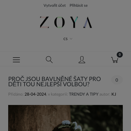
Vytvořit účet
Přihlásit se
CS
PROČ JSOU BAVLNĚNÉ ŠATY PRO
0
DĚTI TOU NEJLEPŠÍ VOLBOU?
Přidáno:
28-04-2024
, v kategorii:
TRENDY A TIPY
autor:
KJ