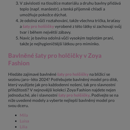
V závislosti na tloušťce materiálu a druhu bavlny přidává
teplo (např. manšestr), a tenká příjemně chladí a
umožňuje pokožce dýchat.
Je odolná vůči roztahování, takže všechna trička, kraťasy
a
šaty pro holčičky
vyrobené z této látky si zachovají svůj
tvar i během největší zábavy.
Navíc je bavlna odolná vůči vysokým teplotám praní,
takže je nejhygieničtější látkou pro miminko.
Bavlněné šaty pro holčičky v Zoya
Fashion
Hledáte zajímavé bavlněné
šaty pro holčičky
na blížící se
sezónu jaro–léto 2024? Potřebujete bavlněný model pro dítě,
který využijete jak pro každodenní nošení, tak pro slavnostní
příležitosti? V nejnovější kolekci Zoya Fashion najdete nejen
jednoduché, ale i slavnostní
šaty pro holčičky
. Podívejte se na
níže uvedené modely a vyberte nejlepší bavlněný model pro
svou dceru.
Mila
Luisa
Lilia