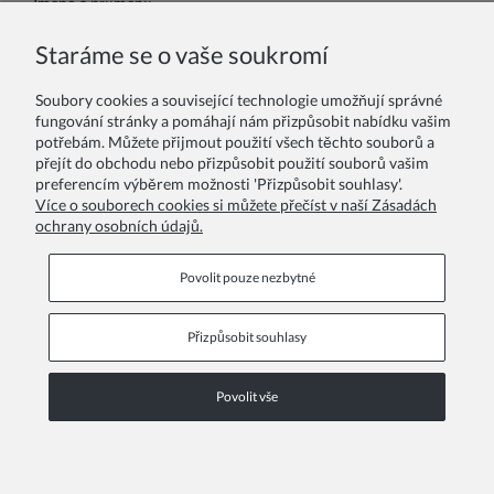
Jméno a příjmení:
Staráme se o vaše soukromí
Váš komentář:
Soubory cookies a související technologie umožňují správné
fungování stránky a pomáhají nám přizpůsobit nabídku vašim
potřebám. Můžete přijmout použití všech těchto souborů a
přejít do obchodu nebo přizpůsobit použití souborů vašim
preferencím výběrem možnosti 'Přizpůsobit souhlasy'.
Více o souborech cookies si můžete přečíst v naší Zásadách
ochrany osobních údajů.
Odeslat
Povolit pouze nezbytné
Přizpůsobit souhlasy
Informační stránky
Povolit vše
COPYRIGHT © 2026 ZOYA GROUP
Zobrazit plnou verzi stránky