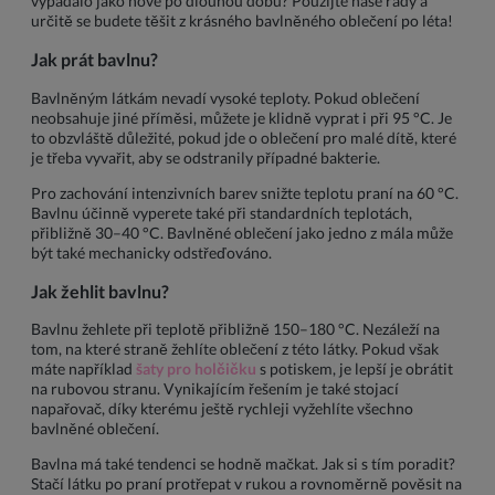
vypadalo jako nové po dlouhou dobu? Použijte naše rady a
určitě se budete těšit z krásného bavlněného oblečení po léta!
Jak prát bavlnu?
Bavlněným látkám nevadí vysoké teploty. Pokud oblečení
neobsahuje jiné příměsi, můžete je klidně vyprat i při 95 °C. Je
to obzvláště důležité, pokud jde o oblečení pro malé dítě, které
je třeba vyvařit, aby se odstranily případné bakterie.
Pro zachování intenzivních barev snižte teplotu praní na 60 °C.
Bavlnu účinně vyperete také při standardních teplotách,
přibližně 30–40 °C. Bavlněné oblečení jako jedno z mála může
být také mechanicky odstřeďováno.
Jak žehlit bavlnu?
Bavlnu žehlete při teplotě přibližně 150–180 °C. Nezáleží na
tom, na které straně žehlíte oblečení z této látky. Pokud však
máte například
šaty pro holčičku
s potiskem, je lepší je obrátit
na rubovou stranu. Vynikajícím řešením je také stojací
napařovač, díky kterému ještě rychleji vyžehlíte všechno
bavlněné oblečení.
Bavlna má také tendenci se hodně mačkat. Jak si s tím poradit?
Stačí látku po praní protřepat v rukou a rovnoměrně pověsit na