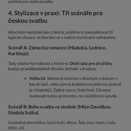
pohled pro slabé povahy.
4. Stylizace v praxi: Tři scénáře pro
českou svatbu
Abychom nezůstali jen u teorie, pojďme si namodelovat tři
typické situace, se kterými se v našich končinách setkáváme.
Scénář A: Zámecká romance (Hluboká, Lednice,
Karlštejn)
Tady vládne formálnost a historie.
Dívčí šaty pro družičky
budou pravděpodobně dlouhé, bohaté, s krajkou.
Volba LS:
Saténové bolerko s dlouhým rukávem v
barvě šatů, nebo jemná kožešinová pelerína (pokud
je chladněji). Žádné vzory, čisté linie. Chceme
evokovat malou princeznu, ne návštěvnici poutě.
Scénář B: Boho svatba ve stodole (Mlýn Davídkov,
Stodola Suška)
Uvolněná atmosféra, luční kvítí, dřevo. Šaty jsou často z tylu,
lehčí, vílí.