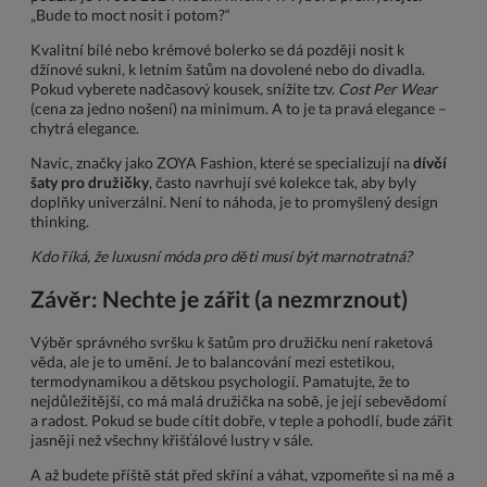
„Bude to moct nosit i potom?“
Kvalitní bílé nebo krémové bolerko se dá později nosit k
džínové sukni, k letním šatům na dovolené nebo do divadla.
Pokud vyberete nadčasový kousek, snížíte tzv.
Cost Per Wear
(cena za jedno nošení) na minimum. A to je ta pravá elegance –
chytrá elegance.
Navíc, značky jako ZOYA Fashion, které se specializují na
dívčí
šaty pro družičky
, často navrhují své kolekce tak, aby byly
doplňky univerzální. Není to náhoda, je to promyšlený design
thinking.
Kdo říká, že luxusní móda pro děti musí být marnotratná?
Závěr: Nechte je zářit (a nezmrznout)
Výběr správného svršku k šatům pro družičku není raketová
věda, ale je to umění. Je to balancování mezi estetikou,
termodynamikou a dětskou psychologií. Pamatujte, že to
nejdůležitější, co má malá družička na sobě, je její sebevědomí
a radost. Pokud se bude cítit dobře, v teple a pohodlí, bude zářit
jasněji než všechny křišťálové lustry v sále.
A až budete příště stát před skříní a váhat, vzpomeňte si na mě a