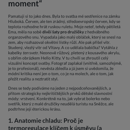
moment“
Pamatuji si to jako dnes. Byla to svatba mé sestřenice na zámku
Hluboká. Červen, ale ten zrádný, středoevropský červen, kdy se
teplota rozhodne hrát ruskou ruletu. Moje neteř, tehdy pětiletá
Ema, měla na sobě
dívčí šaty pro družičky
z hedvábného
organzového snu. Vypadala jako malý obláček, který se snesl na
zem, aby rozhazoval okvětní lístky růží. Ale pak přišel vítr.
Studený, vlezlý vítr od Vltavy. A co udělala babička? Vytáhla z
kabelky
ten
svetr. Neonově růžový, pletený z kousavého akrylu,
s obřím obrázkem Hello Kitty. V tu chvíli se zhroutil celý
vizuální koncept svatby. Fotograf zaplakal (vnitřně, samozřejmě,
je to profesionál), nevěsta zbledla a já jsem si uvědomila, že
módní kritika není jen o tom, co je na molech, ale o tom, jak
přežít realitu a neztratit styl.
Dnes se tedy podíváme na jeden z nejpodceňovanějších, a
přitom strategicky nejkritičtějších prvků dětské slavnostní
módy: vrstvení. Konkrétně na to, jak vybrat bolerko nebo
svetřík, který z malé družičky neudělá turistu na Sněžce, ale
podtrhne její éterickou krásu.
1. Anatomie chladu: Proč je
termoregulace klíčem k úsměvu (a