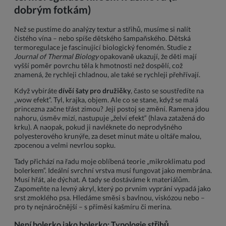
dobrým fotkám)
Než se pustíme do analýzy textur a střihů, musíme si nalít
čistého vína – nebo spíše dětského šampaňského. Dětská
termoregulace je fascinující biologický fenomén. Studie z
Journal of Thermal Biology
opakovaně ukazují, že děti mají
vyšší poměr povrchu těla k hmotnosti než dospělí, což
znamená, že rychleji chladnou, ale také se rychleji přehřívají.
Když vybíráte
dívčí šaty pro družičky
, často se soustředíte na
„wow efekt“. Tyl, krajka, objem. Ale co se stane, když se malá
princezna začne třást zimou? Její postoj se změní. Ramena jdou
nahoru, úsměv mizí, nastupuje „želví efekt“ (hlava zatažená do
krku). A naopak, pokud ji navléknete do neprodyšného
polyesterového krunýře, za deset minut máte u oltáře malou,
zpocenou a velmi nevrlou sopku.
Tady přichází na řadu moje oblíbená teorie „mikroklimatu pod
bolerkem“. Ideální svrchní vrstva musí fungovat jako membrána.
Musí hřát, ale dýchat. A tady se dostáváme k materiálům.
Zapomeňte na levný akryl, který po prvním vyprání vypadá jako
srst zmoklého psa. Hledáme směsi s bavlnou, viskózou nebo –
pro ty nejnáročnější – s příměsí kašmíru či merina.
Není bolerko jako bolerko: Typologie střihů