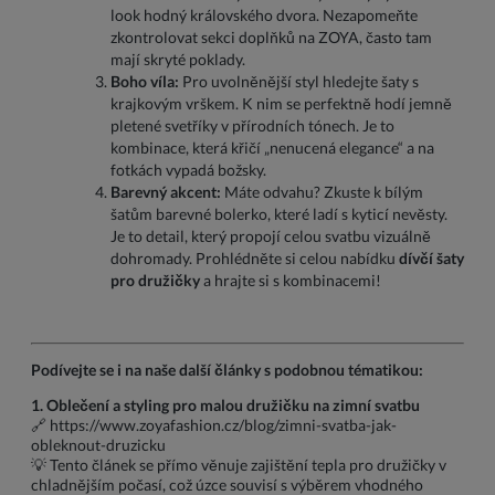
look hodný královského dvora. Nezapomeňte
zkontrolovat sekci doplňků na ZOYA, často tam
mají skryté poklady.
Boho víla:
Pro uvolněnější styl hledejte šaty s
krajkovým vrškem. K nim se perfektně hodí jemně
pletené svetříky v přírodních tónech. Je to
kombinace, která křičí „nenucená elegance“ a na
fotkách vypadá božsky.
Barevný akcent:
Máte odvahu? Zkuste k bílým
šatům barevné bolerko, které ladí s kyticí nevěsty.
Je to detail, který propojí celou svatbu vizuálně
dohromady. Prohlédněte si celou nabídku
dívčí šaty
pro družičky
a hrajte si s kombinacemi!
Podívejte se i na naše další články s podobnou tématikou:
1. Oblečení a styling pro malou družičku na zimní svatbu
🔗
https://www.zoyafashion.cz/blog/zimni-svatba-jak-
obleknout-druzicku
💡 Tento článek se přímo věnuje zajištění tepla pro družičky v
chladnějším počasí, což úzce souvisí s výběrem vhodného