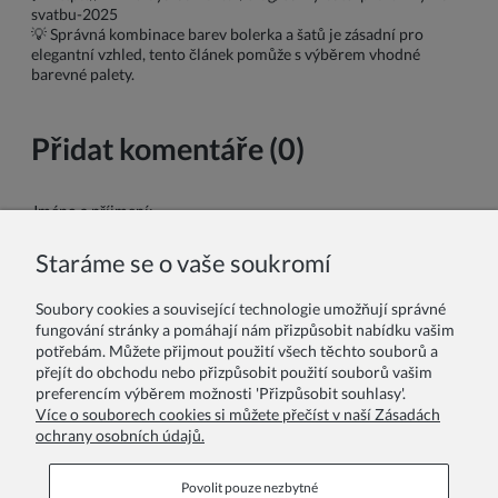
svatbu-2025
💡 Správná kombinace barev bolerka a šatů je zásadní pro
elegantní vzhled, tento článek pomůže s výběrem vhodné
barevné palety.
Přidat komentáře (0)
Jméno a příjmení:
Staráme se o vaše soukromí
Váš komentář:
Soubory cookies a související technologie umožňují správné
fungování stránky a pomáhají nám přizpůsobit nabídku vašim
potřebám. Můžete přijmout použití všech těchto souborů a
přejít do obchodu nebo přizpůsobit použití souborů vašim
preferencím výběrem možnosti 'Přizpůsobit souhlasy'.
Více o souborech cookies si můžete přečíst v naší Zásadách
ochrany osobních údajů.
Odeslat
Povolit pouze nezbytné