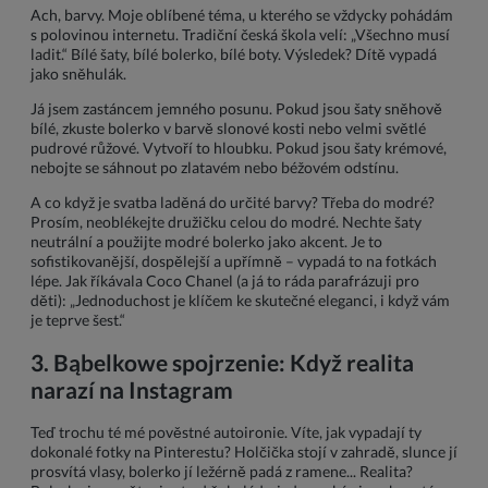
Ach, barvy. Moje oblíbené téma, u kterého se vždycky pohádám
s polovinou internetu. Tradiční česká škola velí: „Všechno musí
ladit.“ Bílé šaty, bílé bolerko, bílé boty. Výsledek? Dítě vypadá
jako sněhulák.
Já jsem zastáncem jemného posunu. Pokud jsou šaty sněhově
bílé, zkuste bolerko v barvě slonové kosti nebo velmi světlé
pudrové růžové. Vytvoří to hloubku. Pokud jsou šaty krémové,
nebojte se sáhnout po zlatavém nebo béžovém odstínu.
A co když je svatba laděná do určité barvy? Třeba do modré?
Prosím, neoblékejte družičku celou do modré. Nechte šaty
neutrální a použijte modré bolerko jako akcent. Je to
sofistikovanější, dospělejší a upřímně – vypadá to na fotkách
lépe. Jak říkávala Coco Chanel (a já to ráda parafrázuji pro
děti): „Jednoduchost je klíčem ke skutečné eleganci, i když vám
je teprve šest.“
3. Bąbelkowe spojrzenie: Když realita
narazí na Instagram
Teď trochu té mé pověstné autoironie. Víte, jak vypadají ty
dokonalé fotky na Pinterestu? Holčička stojí v zahradě, slunce jí
prosvítá vlasy, bolerko jí ležérně padá z ramene... Realita?