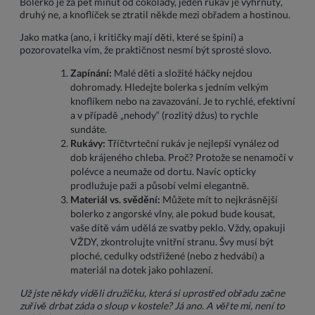
Bolerko je za pět minut od čokolády, jeden rukáv je vyhrnutý,
druhý ne, a knoflíček se ztratil někde mezi obřadem a hostinou.
Jako matka (ano, i kritičky mají děti, které se špiní) a
pozorovatelka vím, že praktičnost nesmí být sprosté slovo.
Zapínání:
Malé děti a složité háčky nejdou
dohromady. Hledejte bolerka s jedním velkým
knoflíkem nebo na zavazování. Je to rychlé, efektivní
a v případě „nehody“ (rozlitý džus) to rychle
sundáte.
Rukávy:
Tříčtvrteční rukáv je nejlepší vynález od
dob krájeného chleba. Proč? Protože se nenamočí v
polévce a neumaže od dortu. Navíc opticky
prodlužuje paži a působí velmi elegantně.
Materiál vs. svědění:
Můžete mít to nejkrásnější
bolerko z angorské vlny, ale pokud bude kousat,
vaše dítě vám udělá ze svatby peklo. Vždy, opakuji
VŽDY, zkontrolujte vnitřní stranu. Švy musí být
ploché, cedulky odstřižené (nebo z hedvábí) a
materiál na dotek jako pohlazení.
Už jste někdy viděli družičku, která si uprostřed obřadu začne
zuřivě drbat záda o sloup v kostele? Já ano. A věřte mi, není to