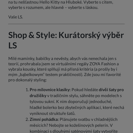
na tu nešťastnou Hello Kitty na Hluboké. Vyberte s citem,
vyberte s rozumem, ale hlavně – vyberte s láskou.
Vaše LS.
Shop & Style: Kurátorský výběr
LS
Milé maminky, babičky a nevěsty, abych vás nenechala jen s
teorií, prohrabala jsem se virtuálními regály ZOYA Fashion a
vybrala kousky, které splňují má přísná kritéria (a prošly by i
mým „bąbelkowym“ testem praktičnosti). Zde jsou mí favorité
pro dokonalý styling:
Pro milovnice klasiky:
Pokud hledáte
dívčí šaty pro
družičky
v tradičním stylu, sáhněte po modelech s
tylovou sukní. K nim doporučuji jednoduché,
hladké bolerko bez zbytečných aplikací, které nechá
vyniknout struktuře šatů.
Zimní pohádka:
Plánujete svatbu v chladnějších
měsících? Nebojte se kožešinových pelerín. V
kombinaci s dlouhými saténovými šaty vytvoříte