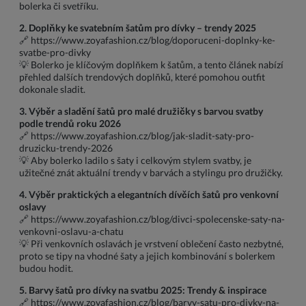
bolerka či svetříku.
2. Doplňky ke svatebním šatům pro dívky – trendy 2025
🔗
https://www.zoyafashion.cz/blog/doporuceni-doplnky-ke-
svatbe-pro-divky
💡 Bolerko je klíčovým doplňkem k šatům, a tento článek nabízí
přehled dalších trendových doplňků, které pomohou outfit
dokonale sladit.
3. Výběr a sladění šatů pro malé družičky s barvou svatby
podle trendů roku 2026
🔗
https://www.zoyafashion.cz/blog/jak-sladit-saty-pro-
druzicku-trendy-2026
💡 Aby bolerko ladilo s šaty i celkovým stylem svatby, je
užitečné znát aktuální trendy v barvách a stylingu pro družičky.
4. Výběr praktických a elegantních dívčích šatů pro venkovní
oslavy
🔗
https://www.zoyafashion.cz/blog/divci-spolecenske-saty-na-
venkovni-oslavu-a-chatu
💡 Při venkovních oslavách je vrstvení oblečení často nezbytné,
proto se tipy na vhodné šaty a jejich kombinování s bolerkem
budou hodit.
5. Barvy šatů pro dívky na svatbu 2025: Trendy & inspirace
🔗
https://www.zoyafashion.cz/blog/barvy-satu-pro-divky-na-