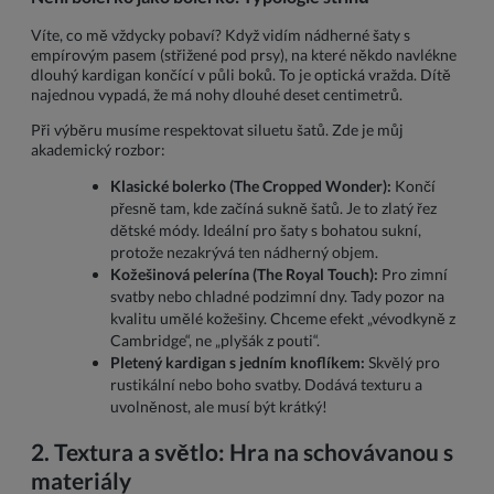
Víte, co mě vždycky pobaví? Když vidím nádherné šaty s
empírovým pasem (střižené pod prsy), na které někdo navlékne
dlouhý kardigan končící v půli boků. To je optická vražda. Dítě
najednou vypadá, že má nohy dlouhé deset centimetrů.
Při výběru musíme respektovat siluetu šatů. Zde je můj
akademický rozbor:
Klasické bolerko (The Cropped Wonder):
Končí
přesně tam, kde začíná sukně šatů. Je to zlatý řez
dětské módy. Ideální pro šaty s bohatou sukní,
protože nezakrývá ten nádherný objem.
Kožešinová pelerína (The Royal Touch):
Pro zimní
svatby nebo chladné podzimní dny. Tady pozor na
kvalitu umělé kožešiny. Chceme efekt „vévodkyně z
Cambridge“, ne „plyšák z pouti“.
Pletený kardigan s jedním knoflíkem:
Skvělý pro
rustikální nebo boho svatby. Dodává texturu a
uvolněnost, ale musí být krátký!
2. Textura a světlo: Hra na schovávanou s
materiály