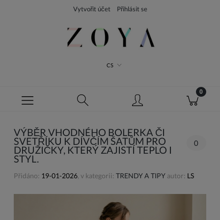
Vytvořit účet
Přihlásit se
CS
VÝBĚR VHODNÉHO BOLERKA ČI
SVETŘÍKU K DÍVČÍM ŠATŮM PRO
0
DRUŽIČKY, KTERÝ ZAJISTÍ TEPLO I
STYL.
Přidáno:
19-01-2026
, v kategorii:
TRENDY A TIPY
autor:
LS