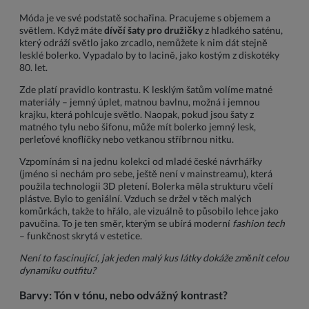
Móda je ve své podstatě sochařina. Pracujeme s objemem a
světlem. Když máte
dívčí šaty pro družičky
z hladkého saténu,
který odráží světlo jako zrcadlo, nemůžete k nim dát stejně
lesklé bolerko. Vypadalo by to lacině, jako kostým z diskotéky
80. let.
Zde platí pravidlo kontrastu. K lesklým šatům volíme matné
materiály – jemný úplet, matnou bavlnu, možná i jemnou
krajku, která pohlcuje světlo. Naopak, pokud jsou šaty z
matného tylu nebo šifonu, může mít bolerko jemný lesk,
perleťové knoflíčky nebo vetkanou stříbrnou nitku.
Vzpomínám si na jednu kolekci od mladé české návrhářky
(jméno si nechám pro sebe, ještě není v mainstreamu), která
použila technologii 3D pletení. Bolerka měla strukturu včelí
plástve. Bylo to geniální. Vzduch se držel v těch malých
komůrkách, takže to hřálo, ale vizuálně to působilo lehce jako
pavučina. To je ten směr, kterým se ubírá moderní
fashion tech
– funkčnost skrytá v estetice.
Není to fascinující, jak jeden malý kus látky dokáže změnit celou
dynamiku outfitu?
Barvy: Tón v tónu, nebo odvážný kontrast?