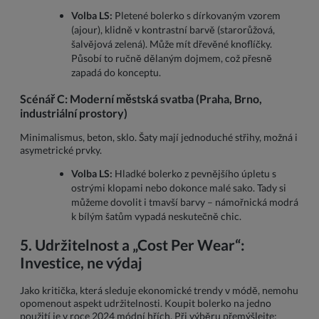
Volba LS:
Pletené bolerko s dírkovaným vzorem
(ajour), klidně v kontrastní barvě (starorůžová,
šalvějová zelená). Může mít dřevěné knoflíčky.
Působí to ručně dělaným dojmem, což přesně
zapadá do konceptu.
Scénář C: Moderní městská svatba (Praha, Brno,
industriální prostory)
Minimalismus, beton, sklo. Šaty mají jednoduché střihy, možná i
asymetrické prvky.
Volba LS:
Hladké bolerko z pevnějšího úpletu s
ostrými klopami nebo dokonce malé sako. Tady si
můžeme dovolit i tmavší barvy – námořnická modrá
k bílým šatům vypadá neskutečně chic.
5. Udržitelnost a „Cost Per Wear“:
Investice, ne výdaj
Jako kritička, která sleduje ekonomické trendy v módě, nemohu
opomenout aspekt udržitelnosti. Koupit bolerko na jedno
použití je v roce 2024 módní hřích. Při výběru přemýšlejte: