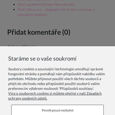
Dívčí společenské šaty Marcella bílá
Dívčí šaty Luna – elegantní černé šaty na oslavy a
významné události
Přidat komentáře (0)
Jméno a příjmení:
Staráme se o vaše soukromí
Váš komentář:
Soubory cookies a související technologie umožňují správné
fungování stránky a pomáhají nám přizpůsobit nabídku vašim
potřebám. Můžete přijmout použití všech těchto souborů a
přejít do obchodu nebo přizpůsobit použití souborů vašim
preferencím výběrem možnosti 'Přizpůsobit souhlasy'.
Více o souborech cookies si můžete přečíst v naší Zásadách
ochrany osobních údajů.
Odeslat
Povolit pouze nezbytné