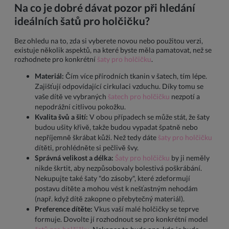
Na co je dobré dávat pozor při hledání
ideálních šatů pro holčičku?
Bez ohledu na to, zda si vyberete novou nebo použitou verzi,
existuje několik aspektů, na které byste měla pamatovat, než se
rozhodnete pro konkrétní
šaty pro holčičku
.
Materiál:
Čím více přírodních tkanin v šatech, tím lépe.
Zajišťují odpovídající cirkulaci vzduchu. Díky tomu se
vaše dítě ve vybraných
šatech pro holčičku
nezpotí a
nepodrážní citlivou pokožku.
Kvalita švů a šití:
V obou případech se může stát, že šaty
budou ušity křivě, takže budou vypadat špatně nebo
nepříjemně škrábat kůži. Než tedy dáte
šaty pro holčičku
dítěti, prohlédněte si pečlivě švy.
Správná velikost a délka:
Šaty pro holčičku
by ji neměly
nikde škrtit, aby nezpůsobovaly bolestivá poškrábání.
Nekupujte také šaty "do zásoby", které zdeformují
postavu dítěte a mohou vést k nešťastným nehodám
(např. když dítě zakopne o přebytečný materiál).
Preference dítěte:
Vkus vaší malé holčičky se teprve
formuje. Dovolte jí rozhodnout se pro konkrétní model