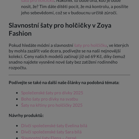
šatů pro holčičku
. Nakonec to bude ona, kdo je bude
nosit, že? Tím dáte dítěti pocit, že má kontrolu, a posílíte
jeho sebevědomí, což se v budoucnu určitě zúročí.
Slavnostní šaty pro holčičky v Zoya
Fashion
Pokud hledáte módní a slavnostní
šaty pro holčičku
, ve kterých
by mohla zazářit vaše dcera, podívejte se na naši nejnovější
kolekci. Ceny našich modelů začínají již od 69 Kč, díky čemuž
snadno najdete vysněné nové šaty bez zatížení rodinného
rozpočtu.
Podívejte se také na další naše články na podobná témata:
Společenské šaty pro dívky 2025
Boho šaty pro dívky na svatbu
Šaty na křtiny pro holčičky 2025
Návrhy produktů:
Dívčí společenské šaty Evelina bílá
Dívčí společenské šaty Sara bílá
Slavnostní šaty Elena – černé