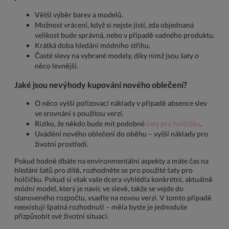
Větší výběr barev a modelů.
Možnost vrácení, když si nejste jistí, zda objednaná
velikost bude správná, nebo v případě vadného produktu.
Krátká doba hledání módního střihu.
Časté slevy na vybrané modely, díky nimž jsou šaty o
něco levnější.
Jaké jsou nevýhody kupování nového oblečení?
O něco vyšší pořizovací náklady v případě absence slev
ve srovnání s použitou verzí.
Riziko, že někdo bude mít podobné
šaty pro holčičku
.
Uvádění nového oblečení do oběhu – vyšší náklady pro
životní prostředí.
Pokud hodně dbáte na environmentální aspekty a máte čas na
hledání šatů pro dítě, rozhodněte se pro použité šaty pro
holčičku. Pokud si však vaše dcera vyhlédla konkrétní, aktuálně
módní model, který je navíc ve slevě, takže se vejde do
stanoveného rozpočtu, vsaďte na novou verzi. V tomto případě
neexistují špatná rozhodnutí – měla byste je jednoduše
přizpůsobit své životní situaci.