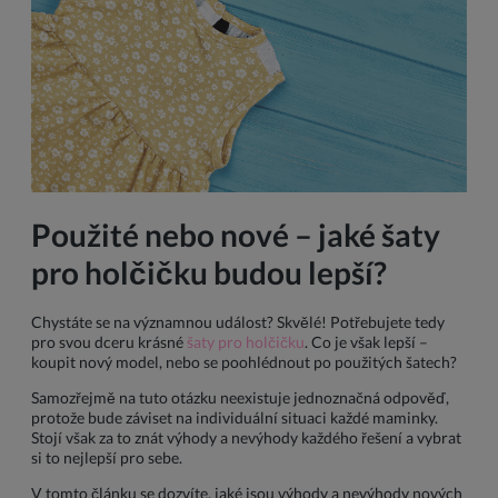
Použité nebo nové – jaké šaty
pro holčičku budou lepší?
Chystáte se na významnou událost? Skvělé! Potřebujete tedy
pro svou dceru krásné
šaty pro holčičku
. Co je však lepší –
koupit nový model, nebo se poohlédnout po použitých šatech?
Samozřejmě na tuto otázku neexistuje jednoznačná odpověď,
protože bude záviset na individuální situaci každé maminky.
Stojí však za to znát výhody a nevýhody každého řešení a vybrat
si to nejlepší pro sebe.
V tomto článku se dozvíte, jaké jsou výhody a nevýhody nových