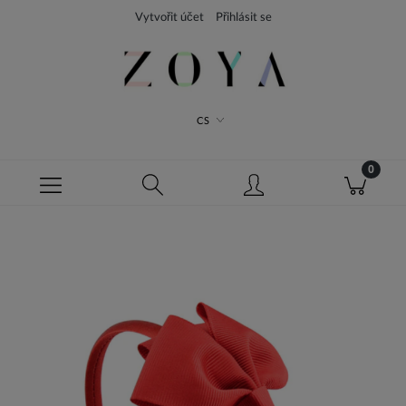
Vytvořit účet
Přihlásit se
CS