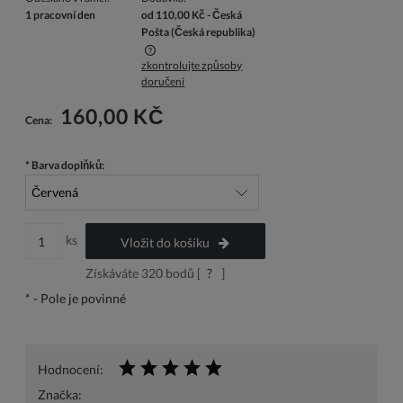
1 pracovní den
od 110,00 Kč
- Česká
Pošta
(Česká republika)
zkontrolujte způsoby
Cena nezahrnuje případné náklady na platbu
doručení
160,00 KČ
Cena:
*
Barva doplňků:
ks
Vložit do košíku
Získáváte
320
bodů [
?
]
*
- Pole je povinné
Hodnocení:
Značka: