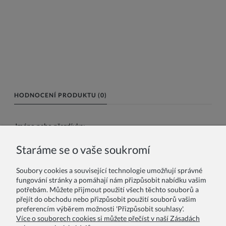
HODNOCENÍ PRODUKTU (0)
Jméno nebo přezdívka:
Staráme se o vaše soukromí
Vaše recenze:
Soubory cookies a související technologie umožňují správné
fungování stránky a pomáhají nám přizpůsobit nabídku vašim
potřebám. Můžete přijmout použití všech těchto souborů a
přejít do obchodu nebo přizpůsobit použití souborů vašim
preferencím výběrem možnosti 'Přizpůsobit souhlasy'.
Více o souborech cookies si můžete přečíst v naší Zásadách