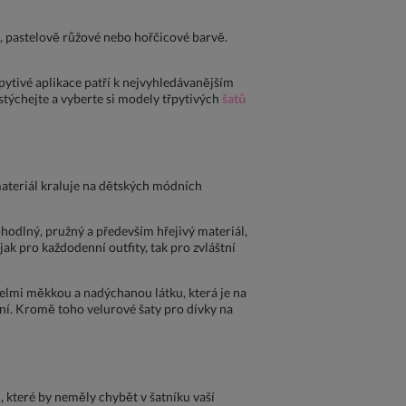
é, pastelově růžové nebo hořčicové barvě.
třpytivé aplikace patří k nejvyhledávanějším
ostýchejte a vyberte si modely třpytivých
šatů
 materiál kraluje na dětských módních
hodlný, pružný a především hřejivý materiál,
jak pro každodenní outfity, tak pro zvláštní
velmi měkkou a nadýchanou látku, která je na
žení. Kromě toho velurové šaty pro dívky na
které by neměly chybět v šatníku vaší