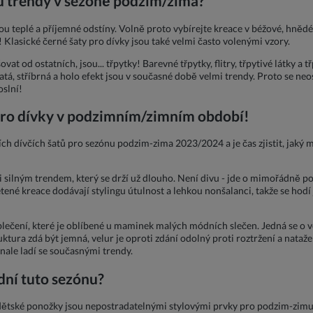
u trendy v sezóně podzim/zima?
u teplé a příjemné odstíny. Volně proto vybírejte kreace v béžové, hněd
 Klasické černé šaty pro dívky jsou také velmi často volenými vzory.
at od ostatních, jsou... třpytky! Barevné třpytky, flitry, třpytivé látky a 
zlatá, stříbrná a holo efekt jsou v současné době velmi trendy. Proto se ne
oslní!
pro dívky v podzimním/zimním období!
ích dívčích šatů pro sezónu podzim-zima 2023/2024 a je čas zjistit, jaký
 silným trendem, který se drží už dlouho. Není divu - jde o mimořádně po
etené kreace dodávají stylingu útulnost a lehkou nonšalanci, takže se hodí 
blečení, které je oblíbené u maminek malých módních slečen. Jedná se o 
uktura zdá být jemná, velur je oproti zdání odolný proti roztržení a nata
nale ladí se současnými trendy.
dní tuto sezónu?
ětské ponožky jsou nepostradatelnými stylovými prvky pro podzim-zimu, 