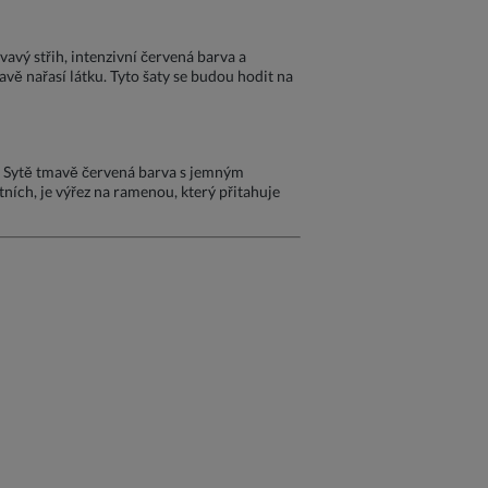
vý střih, intenzivní červená barva a
avě nařasí látku. Tyto šaty se budou hodit na
! Sytě tmavě červená barva s jemným
tních, je výřez na ramenou, který přitahuje