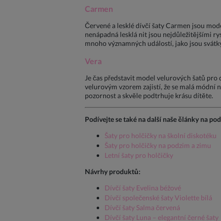
Carmen
Červené a lesklé dívčí šaty Carmen jsou mod
nenápadná lesklá nit jsou nejdůležitějšími ry
mnoho významných událostí, jako jsou svátky,
Vera
Je čas představit model velurových šatů pro
velurovým vzorem zajistí, že se malá módní na
pozornost a skvěle podtrhuje krásu dítěte.
Podívejte se také na další naše články na po
Šaty pro holčičky na školní diskotéku
Šaty pro holčičky na podzim a zimu
Letní šaty pro holčičky
Návrhy produktů:
Dívčí šaty Evelina béžové
Dívčí společenské šaty Violette bílá
Dívčí šaty Salma červená
Dívčí šaty Luna – elegantní černé šaty