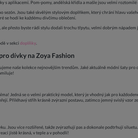
y s aplikacemi. Pom-pomy, andělská křídla a mašle jsou velmi roztomilé de
ho sezón. Jsou také skvělým stylovým doplňkem, který chrání hlavu vašeh
eré se hodí ke každému dívčímu oblečení.
ale přesto byste rádi stylu dodali trochu třpytu, velmi dobrým nápadem js
dě v sekci
doplňky
.
pro dívky na Zoya Fashion
jeme naše kolekce nejnovějším trendům. Jaké aktuálně módní šaty pro 
amiluje!
lma! Jedná se o velmi praktický model, který je vhodný jak pro každodenní s
řejí. Přiléhavý střih krásně zvýrazní postavu, zatímco jemný svislý vzor z
vku. Jsou více rozšířené, takže zvýrazňují pas a dokonale podtrhují silue
aci jistě krásná, v teple a v pohodlí!