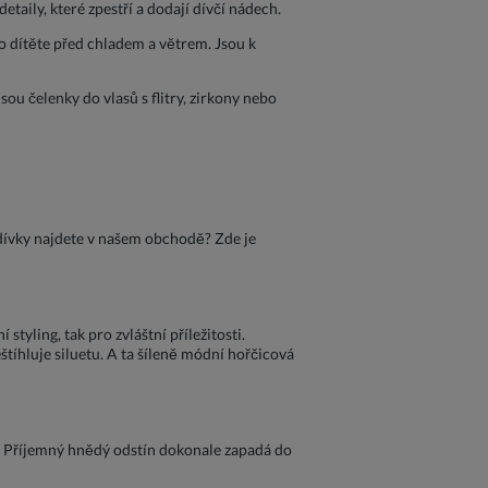
taily, které zpestří a dodají dívčí nádech.
o dítěte před chladem a větrem. Jsou k
ou čelenky do vlasů s flitry, zirkony nebo
dívky najdete v našem obchodě? Zde je
tyling, tak pro zvláštní příležitosti.
eštíhluje siluetu. A ta šíleně módní hořčicová
tu. Příjemný hnědý odstín dokonale zapadá do