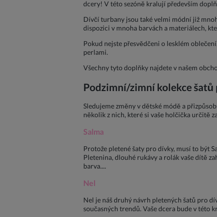
dcery! V této sezóně kralují především doplňk
Dívčí turbany jsou také velmi módní již mno
dispozici v mnoha barvách a materiálech, kt
Pokud nejste přesvědčeni o lesklém oblečení, 
perlami.
Všechny tyto doplňky najdete v našem obcho
Podzimní/zimní kolekce šatů 
Sledujeme změny v dětské módě a přizpůsobu
několik z nich, které si vaše holčička určitě z
Salma
Protože pletené šaty pro dívky, musí to být Sa
Pletenina, dlouhé rukávy a rolák vaše dítě zah
barva....
Nel
Nel je náš druhý návrh pletených šatů pro dí
současných trendů. Vaše dcera bude v této kre