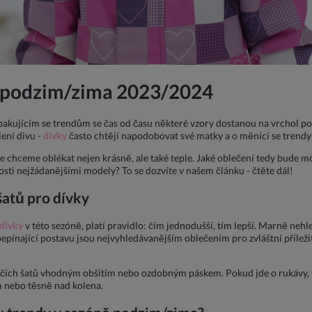
y podzim/zima 2023/2024
akujícím se trendům se čas od času některé vzory dostanou na vrchol pop
ení divu -
dívky
často chtějí napodobovat své matky a o měnící se trendy s
e chceme oblékat nejen krásně, ale také teple. Jaké oblečení tedy bude
ti nejžádanějšími modely? To se dozvíte v našem článku - čtěte dál!
šatů pro dívky
 dívky
v této sezóně, platí pravidlo: čím jednodušší, tím lepší. Marně nehl
pínající postavu jsou nejvyhledávanějším oblečením pro zvláštní příležito
včích šatů vhodným obšitím nebo ozdobným páskem. Pokud jde o rukávy, v
m nebo těsně nad kolena.