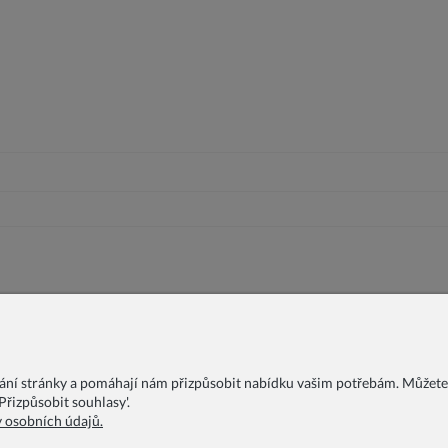
vání stránky a pomáhají nám přizpůsobit nabídku vašim potřebám. Můžete
řizpůsobit souhlasy'.
y osobních údajů.