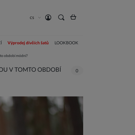
Vytvořit účet
Přihlásit se
CS
Í
Výprodej dívčích šatů
LOOKBOOK
mto období módní?
DOU V TOMTO OBDOBÍ
0