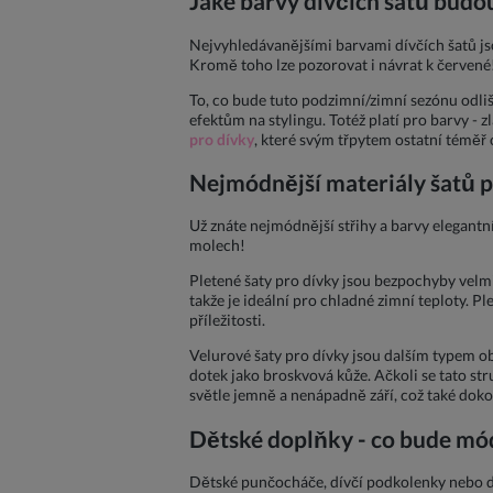
Jaké barvy dívčích šatů budo
Nejvyhledávanějšími barvami dívčích šatů jso
Kromě toho lze pozorovat i návrat k červené!
To, co bude tuto podzimní/zimní sezónu odlišov
efektům na stylingu. Totéž platí pro barvy - 
pro dívky
, které svým třpytem ostatní téměř 
Nejmódnější materiály šatů 
Už znáte nejmódnější střihy a barvy elegantn
molech!
Pletené šaty pro dívky jsou bezpochyby velmi
takže je ideální pro chladné zimní teploty. Pl
příležitosti.
Velurové šaty pro dívky jsou dalším typem o
dotek jako broskvová kůže. Ačkoli se tato str
světle jemně a nenápadně září, což také doko
Dětské doplňky - co bude mó
Dětské punčocháče, dívčí podkolenky nebo d