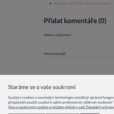
Elegantní dívčí šaty Vivienne béžové
Přidat komentáře (0)
Jméno a příjmení:
Váš komentář:
Staráme se o vaše soukromí
Odeslat
Soubory cookies a související technologie umožňují správné fungo
přizpůsobit použití souborů vašim preferencím výběrem možnosti 'P
Více o souborech cookies si můžete přečíst v naší Zásadách ochran