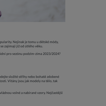
ularity. Nejinak je tomu u dětské módy,
e zajímají již od útlého věku.
 módní pro sezónu podzim-zima 2023/2024?
edejte složité střihy nebo bohatě zdobené
sti. Vítány jsou jak modely na tělo, tak
ládnou volné a nabírané vzory. Nejčastější