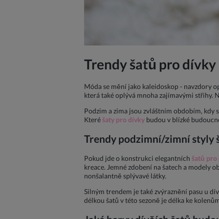
Trendy šatů pro dívk
Móda se mění jako kaleidoskop - navzdory op
která také oplývá mnoha zajímavými střihy. N
Podzim a zima jsou zvláštním obdobím, kdy s
Které
šaty pro dívky
budou v blízké budoucnos
Trendy podzimní/zimní styly 
Pokud jde o konstrukci elegantních
šatů pro
kreace. Jemné zdobení na šatech a modely obe
nonšalantně splývavé látky.
Silným trendem je také zvýraznění pasu u dí
délkou šatů v této sezoně je délka ke kolenů