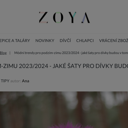
PICE A TALÁRY
NOVINKY
DÍVČÍ
CHLAPCI
VRÁCENÍ ZBOŽ
Blog
Módní trendy pro podzim-zimu 2023/2024 - jaké šaty pro dívky budou v to
BLOG
DOPLŇKY
Vánoční dětské šaty
ZIMU 2023/2024 - JAKÉ ŠATY PRO DÍVKY BU
 TIPY
autor:
Ana