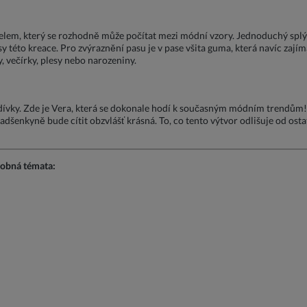
elem, který se rozhodně může počítat mezi módní vzory. Jednoduchý splýva
sy této kreace. Pro zvýraznění pasu je v pase všita guma, která navíc zajím
 večírky, plesy nebo narozeniny.
 dívky. Zde je Vera, která se dokonale hodí k současným módním trendům
dšenkyně bude cítit obzvlášť krásná. To, co tento výtvor odlišuje od osta
dobná témata: