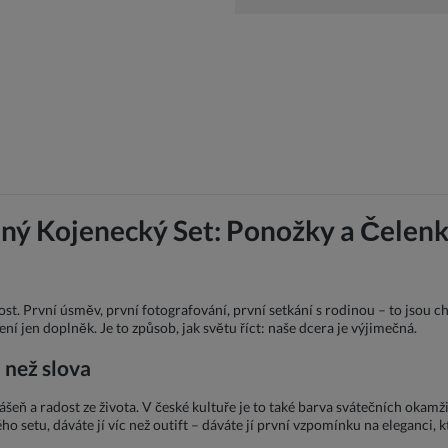
ený Kojenecký Set: Ponožky a Čelen
st. První úsměv, první fotografování, první setkání s rodinou – to jsou ch
ní jen doplněk. Je to způsob, jak světu říct: naše dcera je výjimečná.
 než slova
ášeň a radost ze života. V české kultuře je to také barva svátečních okamž
setu, dáváte jí víc než outift – dáváte jí první vzpomínku na eleganci, k