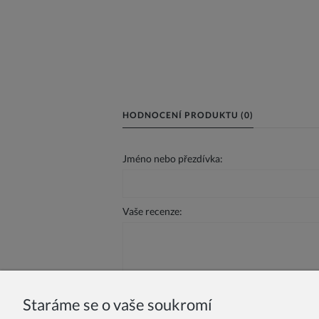
HODNOCENÍ PRODUKTU (0)
Jméno nebo přezdívka:
Vaše recenze:
Staráme se o vaše soukromí
Odeslat