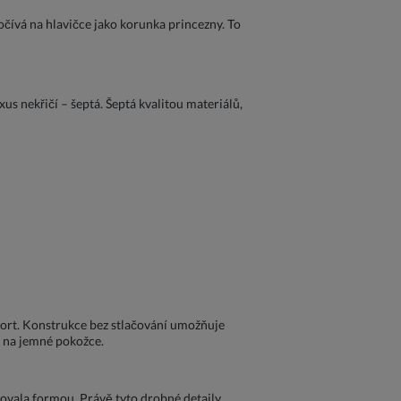
očívá na hlavičce jako korunka princezny. To
us nekřičí – šeptá. Šeptá kvalitou materiálů,
fort. Konstrukce bez stlačování umožňuje
y na jemné pokožce.
rovala formou. Právě tyto drobné detaily