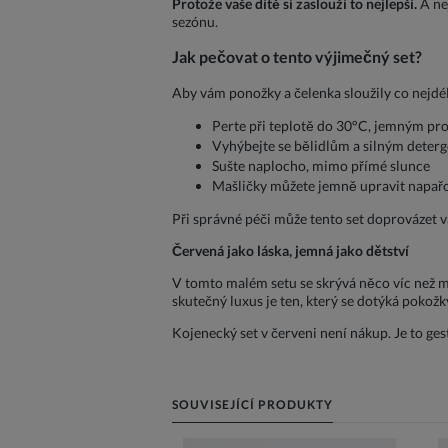
Protože vaše dítě si zaslouží to nejlepší.
A nej
sezónu.
Jak pečovat o tento výjimečný set?
Aby vám ponožky a čelenka sloužily co nejdé
Perte při teplotě do 30°C, jemným p
Vyhýbejte se bělidlům a silným deter
Sušte naplocho, mimo přímé slunce
Mašličky můžete jemně upravit napařo
Při správné péči může tento set doprovázet 
Červená jako láska, jemná jako dětství
V tomto malém setu se skrývá něco víc než mat
skutečný luxus je ten, který se dotýká pokožk
Kojenecký set v červeni není nákup. Je to gest
SOUVISEJÍCÍ PRODUKTY