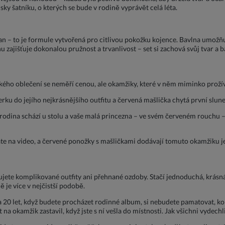
y šatníku, o kterých se bude v rodině vyprávět celá léta.
n – to je formule vytvořená pro citlivou pokožku kojence. Bavlna umožňu
 zajišťuje dokonalou pružnost a trvanlivost – set si zachová svůj tvar a 
ého oblečení se neměří cenou, ale okamžiky, které v něm miminko prožívá
erku do jejího nejkrásnějšího outfitu a červená mašlička chytá první slu
rodina schází u stolu a vaše malá princezna – ve svém červeném rouchu –
te na video, a červené ponožky s mašličkami dodávají tomuto okamžiku je
ete komplikované outfity ani přehnané ozdoby. Stačí jednoduchá, krásná 
ě je více v nejčistší podobě.
 20 let, když budete procházet rodinné album, si nebudete pamatovat, koli
na okamžik zastavil, když jste s ní vešla do místnosti. Jak všichni vydechli