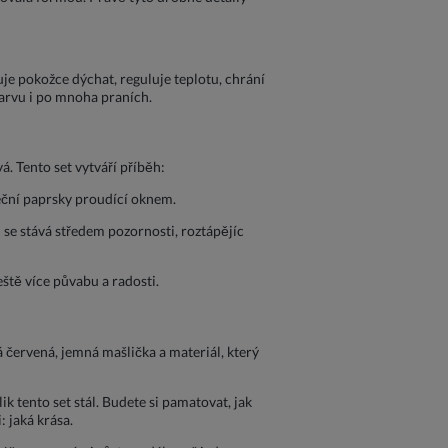
je pokožce dýchat, reguluje teplotu, chrání
barvu i po mnoha praních.
. Tento set vytváří příběh:
neční paprsky proudící oknem.
 se stává středem pozornosti, roztápějíc
ště více půvabu a radosti.
červená, jemná mašlička a materiál, který
k tento set stál. Budete si pamatovat, jak
: jaká krása.