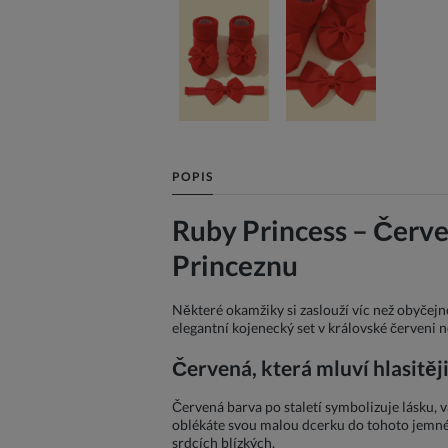
POPIS
Ruby Princess – Červ
Princeznu
Některé okamžiky si zaslouží víc než obyčejno
elegantní kojenecký set v královské červeni ne
Červená, která mluví hlasitěji
Červená barva po staletí symbolizuje lásku, v
oblékáte svou malou dcerku do tohoto jemného 
srdcích blízkých.