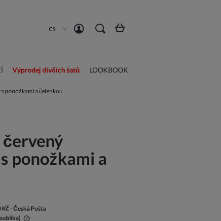
Vytvořit účet
Přihlásit se
CS
Í
Výprodej dívčích šatů
LOOKBOOK
t s ponožkami a čelenkou
 červený
 s ponožkami a
0 Kč
- Česká Pošta
publika)