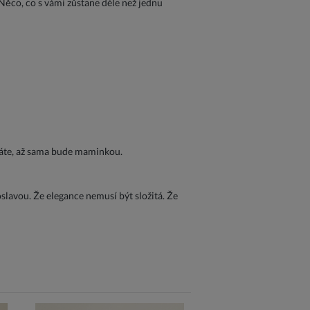
 Něco, co s vámi zůstane déle než jednu
dáte, až sama bude maminkou.
slavou. Že elegance nemusí být složitá. Že