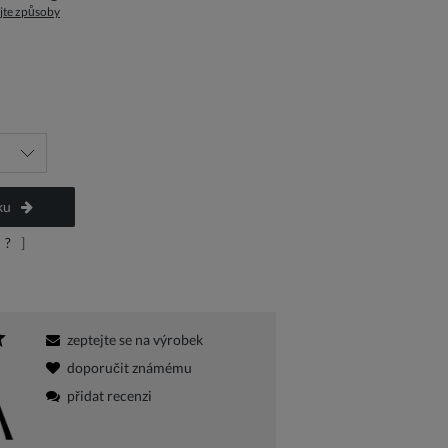
jte způsoby
a platbu
ku
?
]
zeptejte se na výrobek
doporučit známému
přidat recenzi