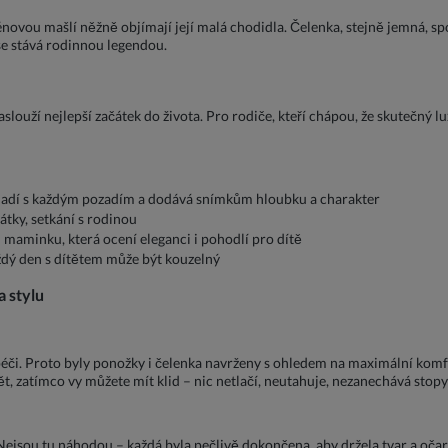
novou mašlí něžně objímají její malá chodidla. Čelenka, stejně jemná, sp
á se stává rodinnou legendou.
louží nejlepší začátek do života. Pro rodiče, kteří chápou, že skutečný lux
 ladí s každým pozadím a dodává snímkům hloubku a charakter
átky, setkání s rodinou
 maminku, která ocení eleganci i pohodlí pro dítě
dý den s dítětem může být kouzelný
a stylu
 péči. Proto byly ponožky i čelenka navrženy s ohledem na maximální kom
, zatímco vy můžete mít klid – nic netlačí, neutahuje, nezanechává stop
Nejsou tu náhodou – každá byla pečlivě dokončena, aby držela tvar a oča