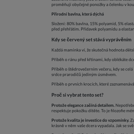
proměňují obyčejné ponožky a čelenku v kousk
Přírodní bavlna, která dýchá
Složení: 80% bavlna, 15% polyamid, 5% elasta
před přehřátím. Přídavek polyamidu a elastanu
Kdy se červený set stává vyprávěním
Každá maminka ví, že skutečná hodnota dětsk
Příběh o ránu před křtinami, kdy oblékáte dc
Příběh o štědrovečerním večeru, kdy se celá 
srdce prarodičů jediným úsměvem.
Příběh o prvních krocích, které zaznamenává
Proč si vybrat tento set?
Protože elegance začíná detailem.
Nepotřebuj
respektuje pokožku dítěte. To je filozofie mén
Protože kvalita je investice do vzpomínky.
Za
krásně v něm vaše dcera vypadala. Jak se svět 