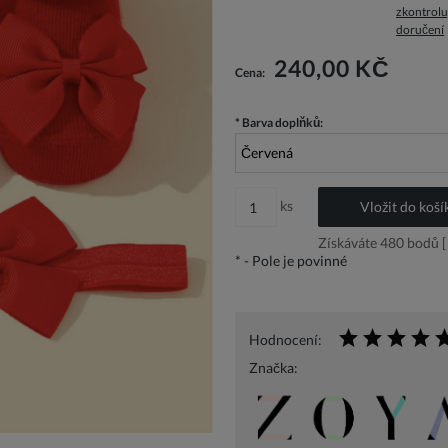
zkontrolu
doručení
Cena nezahrnuje případné náklady n
240,00 KČ
Cena:
*
Barva doplňků:
ks
Vložit do koší
Získáváte
480
bodů [
*
- Pole je povinné
Hodnocení:
Značka: