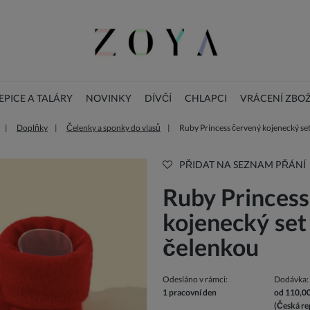
PICE A TALÁRY
NOVINKY
DÍVČÍ
CHLAPCI
VRÁCENÍ ZBOŽ
Doplňky
Čelenky a sponky do vlasů
Ruby Princess červený kojenecký se
BLOG
DOPLŇKY
Vánoční dětské šaty
PŘIDAT NA SEZNAM PŘÁNÍ
Ruby Princess
kojenecký set
čelenkou
Odesláno v rámci:
Dodávka:
1 pracovní den
od 110,0
(Česká re