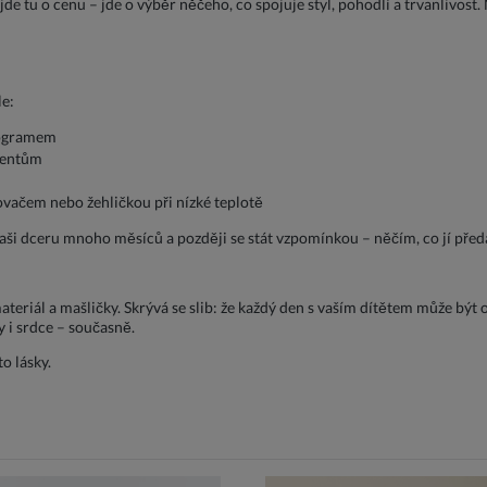
de tu o cenu – jde o výběr něčeho, co spojuje styl, pohodlí a trvanlivost.
le:
rogramem
gentům
vačem nebo žehličkou při nízké teplotě
vaši dceru mnoho měsíců a později se stát vzpomínkou – něčím, co jí pře
eriál a mašličky. Skrývá se slib: že každý den s vaším dítětem může být o
y i srdce – současně.
o lásky.