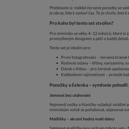
Představte si: měkké červené ponožky se saté
je obraz, který zastaví čas. To je chvíle, kter
Pro koho byl tento set stvořen?
Pro miminko ve věku 4–12 měsíců, které si zas
promyšleným designem a péčí o každý detail.
Tento set je ideální pro:
První fotografování – červená krásně
Rodinné oslavy – křtiny, narozeniny, sv
Dárek s třídou – pro čerstvě upečenou
Každodenní výjimečnost – protože kaž
Ponožky a čelenka – symfonie pohodlí 
Jemnost bez utahování
Nejmenší nožky a hlavičky vyžadují zvláštní
miminkům volně se pohybovat, objevovat svět
Mašličky – akcent hodný malé dámy
Saténové mašličky jsou srdcem tohoto setu. 