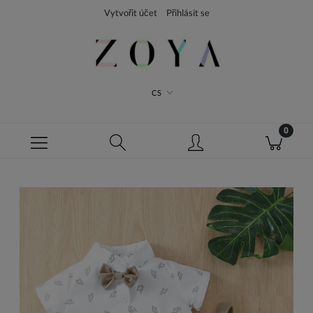
Vytvořit účet
Přihlásit se
CS