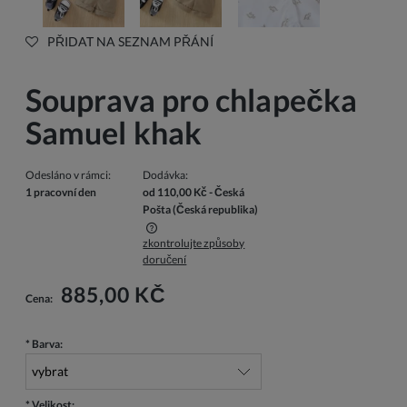
PŘIDAT NA SEZNAM PŘÁNÍ
Souprava pro chlapečka
Samuel khak
Odesláno v rámci:
Dodávka:
1 pracovní den
od 110,00 Kč
- Česká
Pošta
(Česká republika)
zkontrolujte způsoby
Cena nezahrnuje případné náklady na platbu
doručení
885,00 KČ
Cena:
*
Barva:
*
Velikost: