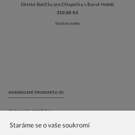
Dětské Botičky pro Chlapečka v Barvě Hnědé
350,00 Kč
Vložit do košíku
HODNOCENÍ PRODUKTU (0)
Jméno nebo přezdívka:
Staráme se o vaše soukromí
Vaše recenze: