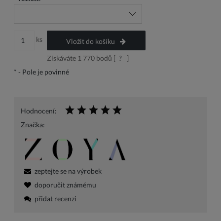
ks
Vložit do košíku
Získáváte
1 770
bodů [
?
]
*
- Pole je povinné
Hodnocení:
Značka:
zeptejte se na výrobek
doporučit známému
přidat recenzi