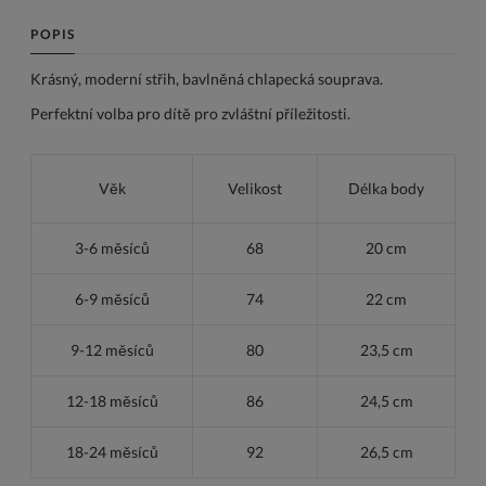
POPIS
Krásný, moderní střih, bavlněná chlapecká souprava.
Perfektní volba pro dítě pro zvláštní příležitosti.
Věk
Velikost
Délka body
3-6 měsíců
68
20 cm
6-9 měsíců
74
22 cm
9-12 měsíců
80
23,5 cm
12-18 měsíců
86
24,5 cm
18-24 měsíců
92
26,5 cm