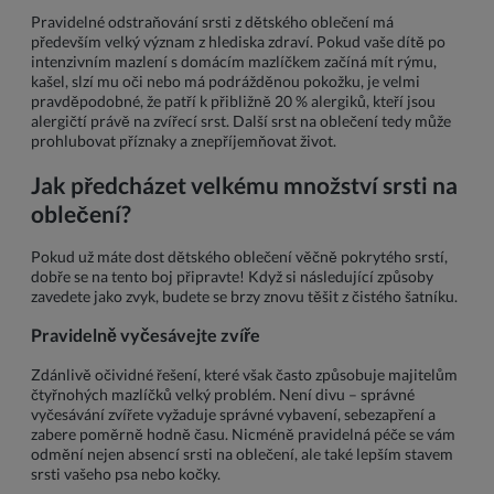
Pravidelné odstraňování srsti z dětského oblečení má
především velký význam z hlediska zdraví. Pokud vaše dítě po
intenzivním mazlení s domácím mazlíčkem začíná mít rýmu,
kašel, slzí mu oči nebo má podrážděnou pokožku, je velmi
pravděpodobné, že patří k přibližně 20 % alergiků, kteří jsou
alergičtí právě na zvířecí srst. Další srst na oblečení tedy může
prohlubovat příznaky a znepříjemňovat život.
Jak předcházet velkému množství srsti na
oblečení?
Pokud už máte dost dětského oblečení věčně pokrytého srstí,
dobře se na tento boj připravte! Když si následující způsoby
zavedete jako zvyk, budete se brzy znovu těšit z čistého šatníku.
Pravidelně vyčesávejte zvíře
Zdánlivě očividné řešení, které však často způsobuje majitelům
čtyřnohých mazlíčků velký problém. Není divu – správné
vyčesávání zvířete vyžaduje správné vybavení, sebezapření a
zabere poměrně hodně času. Nicméně pravidelná péče se vám
odmění nejen absencí srsti na oblečení, ale také lepším stavem
srsti vašeho psa nebo kočky.