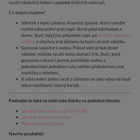
využít okamžitá řešení v podobě čisticích nástrojů.
Co doporučujeme?
Váleček s lepicí páskou. Klasický způsob, který umožní
rychlé odstranění srsti např. těsně před odchodem z
domu. Stačí, když jím přejedete např. po
dívčích šatech na
svatbu
, a všechny srst zůstane na lepicí straně válečku.
Gumová rukavice s vodou. Pokud vám právě došel
váleček, můžete využít tento domácí trik. Stačí, když
gumovou rukavici jemně postříkáte vodou a
jednoduchým pohybem ruky setřete přebytečnou srst
mazlíčka z oblečení.
K odstranění zvířecí srsti z oblečení se také výborně hodí
lehce navlhčený rýžový kartáč.
Podívejte se také na další naše články na podobná témata:
Jak odstranit skvrny z dívčích šatů
Jak prát šaty pro holčičky
Péče o nové dívčí šaty
Návrhy produktů: