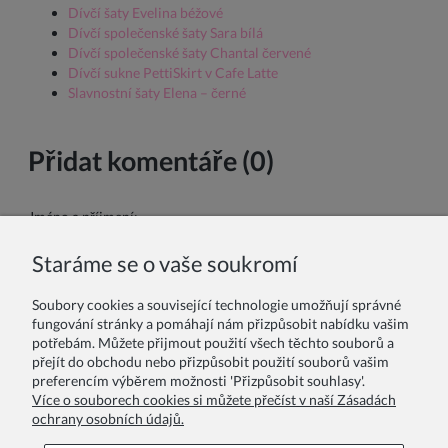
Dívčí šaty Evelina béžové
Dívčí společenské šaty Sara bílá
Dívčí společenské šaty Chantal červené
Dívčí sukne PettiSkirt v Cafe Latte
Slavnostní šaty Elena – černé
Přidat komentáře (0)
Jméno a příjmení:
Staráme se o vaše soukromí
Váš komentář:
Soubory cookies a související technologie umožňují správné
fungování stránky a pomáhají nám přizpůsobit nabídku vašim
potřebám. Můžete přijmout použití všech těchto souborů a
přejít do obchodu nebo přizpůsobit použití souborů vašim
preferencím výběrem možnosti 'Přizpůsobit souhlasy'.
Více o souborech cookies si můžete přečíst v naší Zásadách
ochrany osobních údajů.
Odeslat