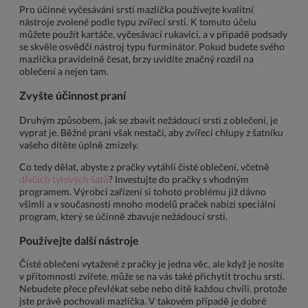
Pro účinné vyčesávání srsti mazlíčka používejte kvalitní
nástroje zvolené podle typu zvířecí srsti. K tomuto účelu
můžete použít kartáče, vyčesávací rukavici, a v případě podsady
se skvěle osvědčí nástroj typu furminátor. Pokud budete svého
mazlíčka pravidelně česat, brzy uvidíte značný rozdíl na
oblečení a nejen tam.
Zvyšte účinnost praní
Druhým způsobem, jak se zbavit nežádoucí srsti z oblečení, je
vyprat je. Běžné praní však nestačí, aby zvířecí chlupy z šatníku
vašeho dítěte úplně zmizely.
Co tedy dělat, abyste z pračky vytáhli čisté oblečení, včetně
dívčích tylových šatů
? Investujte do pračky s vhodným
programem. Výrobci zařízení si tohoto problému již dávno
všimli a v současnosti mnoho modelů praček nabízí speciální
program, který se účinně zbavuje nežádoucí srsti.
Používejte další nástroje
Čisté oblečení vytažené z pračky je jedna věc, ale když je nosíte
v přítomnosti zvířete, může se na vás také přichytit trochu srsti.
Nebudete přece převlékat sebe nebo dítě každou chvíli, protože
jste právě pochovali mazlíčka. V takovém případě je dobré