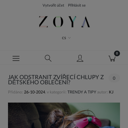
Vytvořit účet
Přihlásit se
CS
JAK ODSTRANIT ZVÍŘECÍ CHLUPY Z
0
DĚTSKÉHO OBLEČENÍ?
Přidáno:
26-10-2024
, v kategorii:
TRENDY A TIPY
autor:
KJ