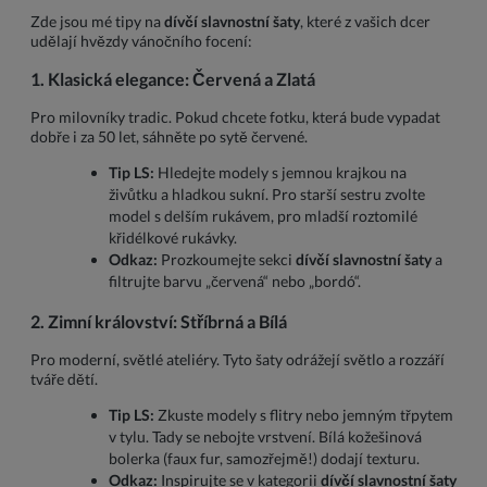
Zde jsou mé tipy na
dívčí slavnostní šaty
, které z vašich dcer
udělají hvězdy vánočního focení:
1. Klasická elegance: Červená a Zlatá
Pro milovníky tradic. Pokud chcete fotku, která bude vypadat
dobře i za 50 let, sáhněte po sytě červené.
Tip LS:
Hledejte modely s jemnou krajkou na
živůtku a hladkou sukní. Pro starší sestru zvolte
model s delším rukávem, pro mladší roztomilé
křidélkové rukávky.
Odkaz:
Prozkoumejte sekci
dívčí slavnostní šaty
a
filtrujte barvu „červená“ nebo „bordó“.
2. Zimní království: Stříbrná a Bílá
Pro moderní, světlé ateliéry. Tyto šaty odrážejí světlo a rozzáří
tváře dětí.
Tip LS:
Zkuste modely s flitry nebo jemným třpytem
v tylu. Tady se nebojte vrstvení. Bílá kožešinová
bolerka (faux fur, samozřejmě!) dodají texturu.
Odkaz:
Inspirujte se v kategorii
dívčí slavnostní šaty