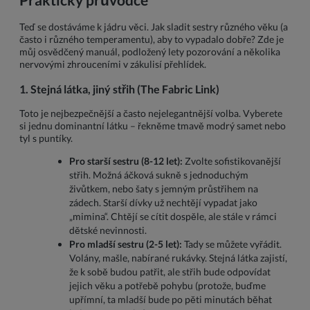
Teď se dostáváme k jádru věci. Jak sladit sestry různého věku (a
často i různého temperamentu), aby to vypadalo dobře? Zde je
můj osvědčený manuál, podložený lety pozorování a několika
nervovými zhrouceními v zákulisí přehlídek.
1. Stejná látka, jiný střih (The Fabric Link)
Toto je nejbezpečnější a často nejelegantnější volba. Vyberete
si jednu dominantní látku – řekněme tmavě modrý samet nebo
tyl s puntíky.
Pro starší sestru (8-12 let):
Zvolte sofistikovanější
střih. Možná áčková sukně s jednoduchým
živůtkem, nebo šaty s jemným průstřihem na
zádech. Starší dívky už nechtějí vypadat jako
„mimina“. Chtějí se cítit dospěle, ale stále v rámci
dětské nevinnosti.
Pro mladší sestru (2-5 let):
Tady se můžete vyřádit.
Volány, mašle, nabírané rukávky. Stejná látka zajistí,
že k sobě budou patřit, ale střih bude odpovídat
jejich věku a potřebě pohybu (protože, buďme
upřímní, ta mladší bude po pěti minutách běhat