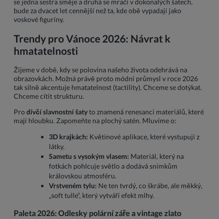
se jedna sestra směje a druhá se mračí v dokonalých šatech,
bude za dvacet let cennější než ta, kde obě vypadají jako
voskové figuríny.
Trendy pro Vánoce 2026: Návrat k
hmatatelnosti
Žijeme v době, kdy se polovina našeho života odehrává na
obrazovkách. Možná právě proto módní průmysl v roce 2026
tak silně akcentuje hmatatelnost (tactility). Chceme se dotýkat.
Chceme cítit strukturu.
Pro
dívčí slavnostní šaty
to znamená renesanci materiálů, které
mají hloubku. Zapomeňte na plochý satén. Mluvíme o:
3D krajkách:
Květinové aplikace, které vystupují z
látky.
Sametu s vysokým vlasem:
Materiál, který na
fotkách pohlcuje světlo a dodává snímkům
královskou atmosféru.
Vrstveném tylu:
Ne ten tvrdý, co škrábe, ale měkký,
„soft tulle“, který vytváří efekt mlhy.
Paleta 2026: Odlesky polární záře a vintage zlato