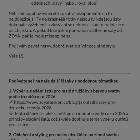
odstínech „navy“ nebo „royal blue“.
Milí rodiče, ať už vyberete cokoliv, nezapomeňte na to
nejdůležitější. Ty nejkrásnější fotky nejsou ty, kde jsou šaty
dokonale vyžehlené a vlasy ani se nehnou. Jsou to ty, kde je v
očích jiskra. A pokud k té jiskře pomohou nádherné šaty od
ZOYA, pak je moje mise splněna.
Přeji vám pevné nervy, dobré světlo a Vánoce plné stylu!
Vaše LS.
Podívejte se i na naše další články s podobnou tématikou:
1. Výběr a sladění šatů pro malé družičky s barvou svatby
podle trendů roku 2026
🔗
https://www.zoyafashion.cz/blog/jak-sladit-saty-pro-
druzicku-trendy-2026
💡 Tento článek se také zaměřuje na módní trendy roku 2026 a
principy sladění šatů, což skvěle doplňuje téma výběru outfitů
pro sestry.
2. Oblečení a styling pro malou družičku na zimní svatbu