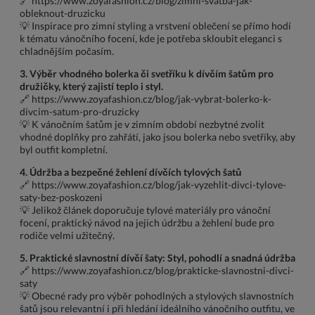
🔗
https://www.zoyafashion.cz/blog/zimni-svatba-jak-
obleknout-druzicku
💡 Inspirace pro zimní styling a vrstvení oblečení se přímo hodí
k tématu vánočního focení, kde je potřeba skloubit eleganci s
chladnějším počasím.
3. Výběr vhodného bolerka či svetříku k dívčím šatům pro
družičky, který zajistí teplo i styl.
🔗
https://www.zoyafashion.cz/blog/jak-vybrat-bolerko-k-
divcim-satum-pro-druzicky
💡 K vánočním šatům je v zimním období nezbytné zvolit
vhodné doplňky pro zahřátí, jako jsou bolerka nebo svetříky, aby
byl outfit kompletní.
4. Údržba a bezpečné žehlení dívčích tylových šatů
🔗
https://www.zoyafashion.cz/blog/jak-vyzehlit-divci-tylove-
saty-bez-poskozeni
💡 Jelikož článek doporučuje tylové materiály pro vánoční
focení, praktický návod na jejich údržbu a žehlení bude pro
rodiče velmi užitečný.
5. Praktické slavnostní dívčí šaty: Styl, pohodlí a snadná údržba
🔗
https://www.zoyafashion.cz/blog/prakticke-slavnostni-divci-
saty
💡 Obecné rady pro výběr pohodlných a stylových slavnostních
šatů jsou relevantní i při hledání ideálního vánočního outfitu, ve