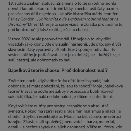
19. století znakem statusu. Znamenalo to, že si rodina mohla
dovolit koupit celou roli drahé látky a nechat ušít šaty na míru
pro všechny děti najednou. Jak píše historička módy Jennifer
Farley Gordon:
„Uniformita byla symbolem rodinné jednoty a
disciplíny.“
Dnes? Dnes je to spíše vizuální zkratka pro „máme to
pod kontrolou“ (i když realita je často chaos).
V roce 2026 se ale posouváme dál. Už nejde o to, aby děti
vypadaly jako klony. Jde o
vizuální harmonii
. Jde o to, aby
dívčí
slavnostní šaty
vyprávěly příběh, který spojuje individuality
sester, aniž by je potlačoval. Je to jako dobrý jazz – každý hraje
svůj nástroj, ale dohromady to ladí.
Bąbelková teorie chaosu: Proč dokonalost nudí?
Znáte ten pocit, když vidíte fotku dětí, které vypadají tak
dokonale, až máte podezření, že jsou to roboti? Moje „bąbelková
teorie“ (nazvaná podle mé záliby v proseccu a bublinkových
sukních) říká, že malá nedokonalost je klíčem k autenticitě.
Když vybíráte outfity pro sestry, nesnažte se o absolutní
symetrii. Pokud má starší sestra ráda minimalismus a mladší je
chodící třpytka, respektujte to. Móda má být zábava, ne svěrací
kazajka. Zkuste najít společný jmenovatel – barvu, materiál,
detail – a nechte zbytek na jejich osobnosti. Věřte mi, fotka, kde