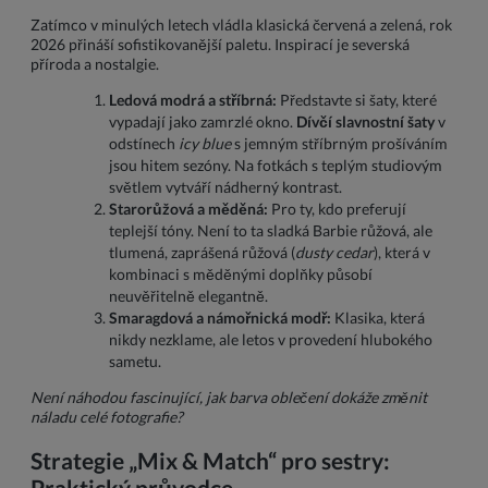
Zatímco v minulých letech vládla klasická červená a zelená, rok
2026 přináší sofistikovanější paletu. Inspirací je severská
příroda a nostalgie.
Ledová modrá a stříbrná:
Představte si šaty, které
vypadají jako zamrzlé okno.
Dívčí slavnostní šaty
v
odstínech
icy blue
s jemným stříbrným prošíváním
jsou hitem sezóny. Na fotkách s teplým studiovým
světlem vytváří nádherný kontrast.
Starorůžová a měděná:
Pro ty, kdo preferují
teplejší tóny. Není to ta sladká Barbie růžová, ale
tlumená, zaprášená růžová (
dusty cedar
), která v
kombinaci s měděnými doplňky působí
neuvěřitelně elegantně.
Smaragdová a námořnická modř:
Klasika, která
nikdy nezklame, ale letos v provedení hlubokého
sametu.
Není náhodou fascinující, jak barva oblečení dokáže změnit
náladu celé fotografie?
Strategie „Mix & Match“ pro sestry:
Praktický průvodce