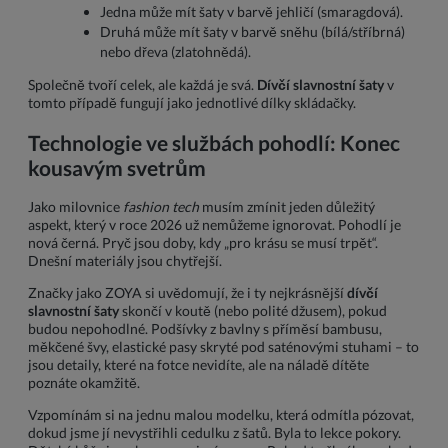
Jedna může mít šaty v barvě jehličí (smaragdová).
Druhá může mít šaty v barvě sněhu (bílá/stříbrná)
nebo dřeva (zlatohnědá).
Společně tvoří celek, ale každá je svá.
Dívčí slavnostní šaty
v
tomto případě fungují jako jednotlivé dílky skládačky.
Technologie ve službách pohodlí: Konec
kousavým svetrům
Jako milovnice
fashion tech
musím zmínit jeden důležitý
aspekt, který v roce 2026 už nemůžeme ignorovat. Pohodlí je
nová černá. Pryč jsou doby, kdy „pro krásu se musí trpět“.
Dnešní materiály jsou chytřejší.
Značky jako ZOYA si uvědomují, že i ty nejkrásnější
dívčí
slavnostní šaty
skončí v koutě (nebo polité džusem), pokud
budou nepohodlné. Podšívky z bavlny s příměsí bambusu,
měkčené švy, elastické pasy skryté pod saténovými stuhami – to
jsou detaily, které na fotce nevidíte, ale na náladě dítěte
poznáte okamžitě.
Vzpomínám si na jednu malou modelku, která odmítla pózovat,
dokud jsme jí nevystřihli cedulku z šatů. Byla to lekce pokory.