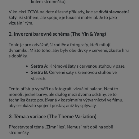
kolem stromečku).
V kolekci ZOYA najdete úžasné příklady, kde se
dívčí slavnostní
šaty
liší střihem, ale spojuje je luxusní materiál. Je to jako
vizuální rým.
2. Inverzní barevné schéma (The Yin & Yang)
Tohle je pro odvážnější rodiče a fotografy, kteří milují
dynamiku. Místo toho, aby byly obě dívky v červené, zkuste hru
s doplňky.
Sestra A:
Krémové šaty s červenou stuhou v pase.
Sestra B:
Červené šaty s krémovou stuhou ve
vlasech.
Tento přístup vytváří na fotografii vizuální balanc. Není to
monolit jedné barvy, ale dialog mezi dvěma odstíny. Je to
technika často používaná v kostýmním výtvarnictví ve filmu,
aby se ukázalo spojení postav, aniž by splývaly.
3. Téma a variace (The Theme Variation)
Představte si téma „Zimní les“. Nemusí mít obě na sobě
stromečky.