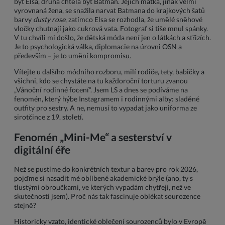
být Elsa, druhá chtěla být Batman. Jejich matka, jinak velmi
vyrovnaná žena, se snažila narvat Batmana do krajkových šatů
barvy
dusty rose
, zatímco Elsa se rozhodla, že umělé sněhové
vločky chutnají jako cukrová vata. Fotograf si tiše mnul spánky.
V tu chvíli mi došlo, že dětská móda není jen o látkách a střizích.
Je to psychologická válka, diplomacie na úrovni OSN a
především – je to umění kompromisu.
Vítejte u dalšího módního rozboru, milí rodiče, tety, babičky a
všichni, kdo se chystáte na tu každoroční torturu zvanou
„Vánoční rodinné focení“. Jsem LS a dnes se podíváme na
fenomén, který hýbe Instagramem i rodinnými alby: sladěné
outfity pro sestry. A ne, nemusí to vypadat jako uniforma ze
sirotčince z 19. století.
Fenomén „Mini-Me“ a sesterství v
digitální éře
Než se pustíme do konkrétních textur a barev pro rok 2026,
pojďme si nasadit mé oblíbené akademické brýle (ano, ty s
tlustými obroučkami, ve kterých vypadám chytřeji, než ve
skutečnosti jsem). Proč nás tak fascinuje oblékat sourozence
stejně?
Historicky vzato, identické oblečení sourozenců bylo v Evropě