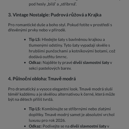
pod hesly „bílá“ a „stříbrná“.
3. Vintage Nostalgie: Pudrová růžová a Krajka
Pro romantické duše a boho styl. Pokud fotíte v prostředí s
dřevěnými prvky nebo v přírodě.
Tip LS:
Hledejte šaty s bavlněnou krajkou a
tlumenými odstíny. Tyto šaty vypadají skvěle s
hrubšími punčochami a kotníkovými botami, což
dodává outfitu šmrnc.
Odkaz:
Najděte ty pravé
dívčí slavnostní šaty
v
sekci pastelových barev.
4. Půlnoční obloha: Tmavě modrá
Pro dramatický a vysoce elegantní look. Tmavě modrá sluší
téměř každému a je skvělou alternativou k černé, která může
být na dětech příliš tvrdá.
Tip LS:
Kombinujte se stříbrnými nebo zlatými
doplňky. Tmavě modrý samet je absolutní vrchol
luxusu pro rok 2026.
Odkaz:
Podívejte se na
dívčí slavnostní šaty
v