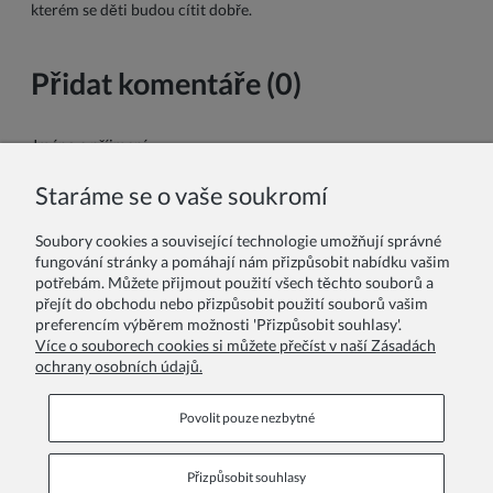
kterém se děti budou cítit dobře.
Přidat komentáře (0)
Jméno a příjmení:
Staráme se o vaše soukromí
Váš komentář:
Soubory cookies a související technologie umožňují správné
fungování stránky a pomáhají nám přizpůsobit nabídku vašim
potřebám. Můžete přijmout použití všech těchto souborů a
přejít do obchodu nebo přizpůsobit použití souborů vašim
preferencím výběrem možnosti 'Přizpůsobit souhlasy'.
Více o souborech cookies si můžete přečíst v naší Zásadách
ochrany osobních údajů.
Odeslat
Povolit pouze nezbytné
Přizpůsobit souhlasy