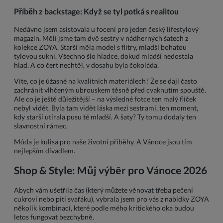
Příběh z backstage: Když se tyl potká s realitou
Nedávno jsem asistovala u focení pro jeden český lifestylový
magazín. Měli jsme tam dvě sestry v nádherných šatech z
kolekce ZOYA. Starší měla model s flitry, mladší bohatou
tylovou sukni. Všechno šlo hladce, dokud mladší nedostala
hlad. A co čert nechtěl, v dosahu byla čokoláda.
Víte, co je úžasné na kvalitních materiálech? Že se dají často
zachránit vlhčeným ubrouskem těsně před cvaknutím spouště.
Ale co je ještě důležitější – na výsledné fotce ten malý flíček
nebyl vidět. Byla tam vidět láska mezi sestrami, ten moment,
kdy starší utírala pusu té mladší. A šaty? Ty tomu dodaly ten
slavnostní rámec.
Móda je kulisa pro naše životní příběhy. A Vánoce jsou tím
nejlepším divadlem.
Shop & Style: Můj výběr pro Vánoce 2026
Abych vám ušetřila čas (který můžete věnovat třeba pečení
cukroví nebo pití svařáku), vybrala jsem pro vás z nabídky ZOYA
několik kombinací, které podle mého kritického oka budou
letos fungovat bezchybně.