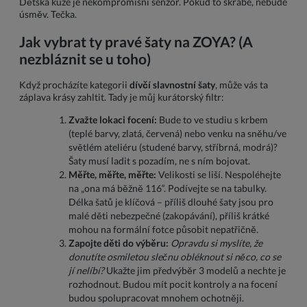
Dětská kůže je nekompromisní senzor. Pokud to škrábe, nebude
úsměv. Tečka.
Jak vybrat ty pravé šaty na ZOYA? (A
nezbláznit se u toho)
Když procházíte kategorii
dívčí slavnostní šaty
, může vás ta
záplava krásy zahltit. Tady je můj kurátorský filtr:
Zvažte lokaci focení:
Bude to ve studiu s krbem
(teplé barvy, zlatá, červená) nebo venku na sněhu/ve
světlém ateliéru (studené barvy, stříbrná, modrá)?
Šaty musí ladit s pozadím, ne s ním bojovat.
Měřte, měřte, měřte:
Velikosti se liší. Nespoléhejte
na „ona má běžně 116“. Podívejte se na tabulky.
Délka šatů je klíčová – příliš dlouhé šaty jsou pro
malé děti nebezpečné (zakopávání), příliš krátké
mohou na formální fotce působit nepatřičně.
Zapojte děti do výběru:
Opravdu si myslíte, že
donutíte osmiletou slečnu obléknout si něco, co se
jí nelíbí?
Ukažte jim předvýběr 3 modelů a nechte je
rozhodnout. Budou mít pocit kontroly a na focení
budou spolupracovat mnohem ochotněji.