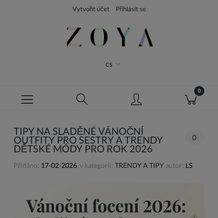
Vytvořit účet
Přihlásit se
CS
TIPY NA SLADĚNÉ VÁNOČNÍ
0
OUTFITY PRO SESTRY A TRENDY
DĚTSKÉ MÓDY PRO ROK 2026
Přidáno:
17-02-2026
, v kategorii:
TRENDY A TIPY
autor:
LS