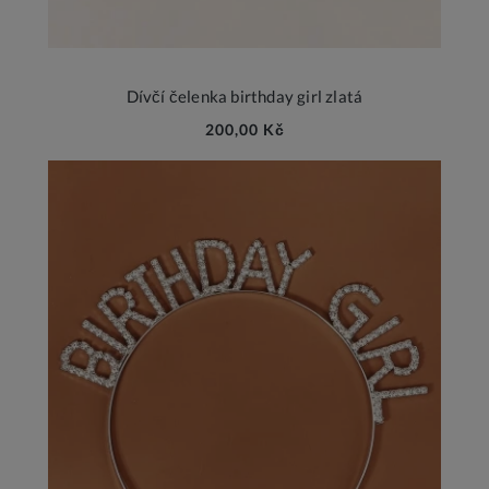
Dívčí čelenka birthday girl zlatá
200,00 Kč