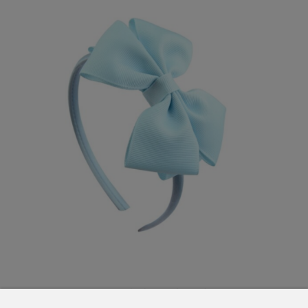
Dívčí čelenka mašle modrá