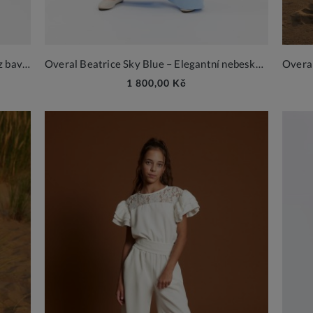
Madison Noir dívčí černé šaty s řasením z bavlny
Overal Beatrice Sky Blue – Elegantní nebeská modrá kombinéza
1 800,00 Kč