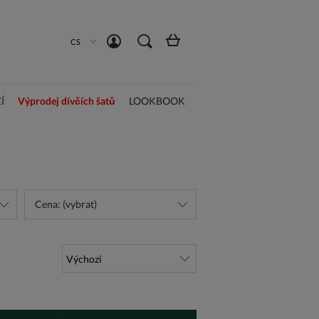
Vytvořit účet
Přihlásit se
CS
Í
Výprodej dívčích šatů
LOOKBOOK
Cena: (vybrat)