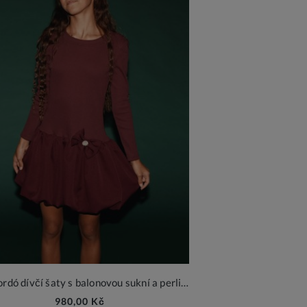
Aria bordó dívčí šaty s balonovou sukní a perličkovou broží
980,00 Kč