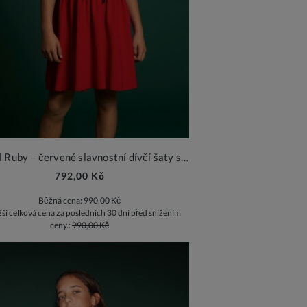
Anabel Ruby – červené slavnostní dívčí šaty s černými mašlemi
792,00 Kč
Běžná cena:
990,00 Kč
žší celková cena za posledních 30 dní před snížením
ceny.:
990,00 Kč