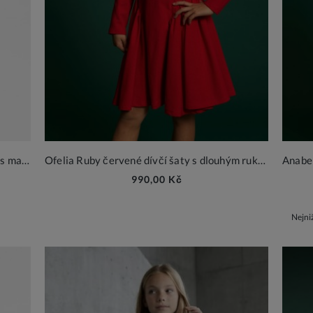
Clara Black Velvet – elegantní dívčí šaty s mašlí na zádech
Ofelia Ruby červené dívčí šaty s dlouhým rukávem
990,00 Kč
Nejni