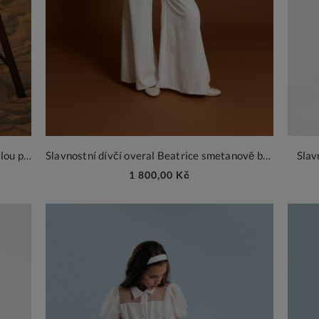
Overal Beatrice Beige – Elegance pro malou princeznu
Slavnostní dívčí overal Beatrice smetanově bílý
Slav
1 800,00 Kč