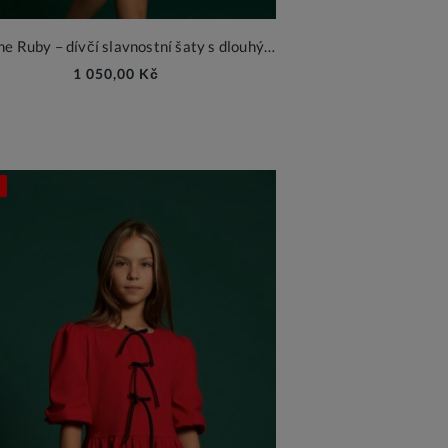
Karmine Ruby – dívčí slavnostní šaty s dlouhým rukávem
1 050,00 Kč