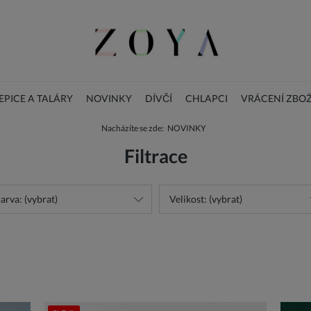
PICE A TALÁRY
NOVINKY
DÍVČÍ
CHLAPCI
VRÁCENÍ ZBOŽ
Nacházíte se zde:
NOVINKY
BLOG
DOPLŇKY
Vánoční dětské šaty
Filtrace
arva: (vybrat)
Velikost: (vybrat)