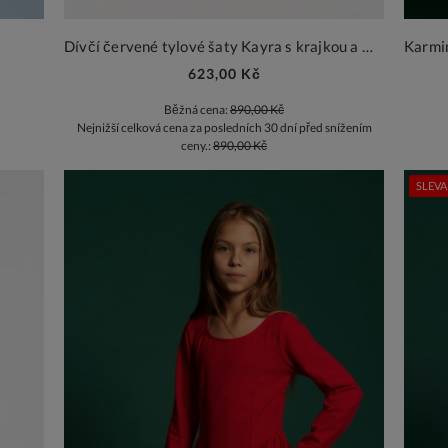
Dívčí červené tylové šaty Kayra s krajkou a mašlí
623,00 Kč
Běžná cena:
890,00 Kč
Nejnižší celková cena za posledních 30 dní před snížením
ceny.:
890,00 Kč
SLEVA